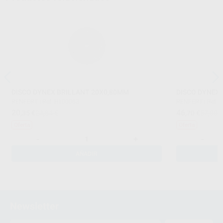
DISCO DYNEX BRILLANT 20X0,80MM
DISCO DYNEX
RENFERT
|
Ref. H100083
RENFERT
|
Ref. 
20
46
,35
€
24,84 €
,70
€
57,00 
Oferta
Oferta
-
+
-
AÑADIR
Newsletter