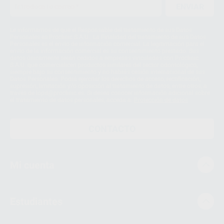
ENVIAR
Le informamos de que el Responsable del tratamiento de sus Datos
Personales es Proclinic S.A.U.. La Finalidad del tratamiento de sus Datos
Personales es el envío de información comercial. La legitimación para el
envío de la información comercial es su consentimiento prestado. Sus
datos únicamente serán cedidos a empresas vinculadas con Proclinic
S.A.U. que comercialicen productos similares del sector odontológico,
siempre bajo su consentimiento y no habrás cesión internacional de sus
Datos Personales. Podrá ejercitar los derechos de acceso, rectificación,
supresión, limitación y/o oposición al tratamiento de datos, entre otros, a
través de lopd@proclinic.es. Si desea conocer información adicional sobre
el tratamiento de datos personales, acceda a:
Protección de datos
CONTACTO
Mi cuenta
Estudiantes