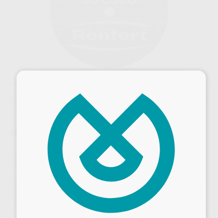
×
Oferta
DISCO DYNEX BRILLANT 20X0,30MM
Marca
RENFERT
Contenido
10 Unidades
Ref. Proclinic
H100084
Ref. fabricante
560320
Oferta
48,35 €
Comprando
1 unidad
te ahorras el
18%
Desbloquea todas tus ventajas
Precio web