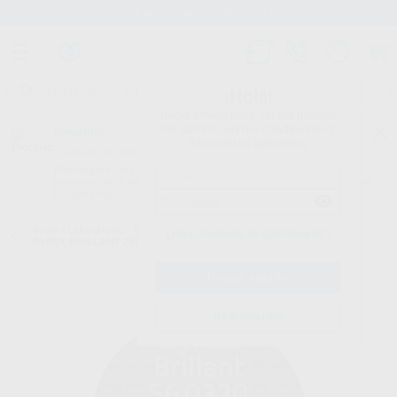
Stock de más de 15.000 productos
¡Hola!
Inicia sesión para ver los precios
del carrito con tus condiciones y
Proclinic
descuentos aplicados.
¿Todavía no tienes nuestra App?
¡Descárgala para ser siempre el primero en conocer nuestras
promociones y descuentos! Disponible en Google Play o App Store.
Google Play
Inicio
/
Laboratorio
/
Fresas/pulido/discos
/
Discos de corte
/
DISCO
¿Has olvidado tu contraseña?
DYNEX BRILLANT 20X0,30MM
Registrarme