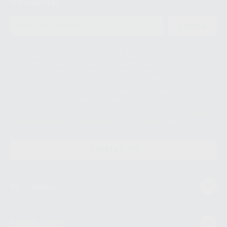
Newsletter
ENVIAR
Le informamos de que el Responsable del tratamiento de sus Datos
Personales es Proclinic S.A.U.. La Finalidad del tratamiento de sus Datos
Personales es el envío de información comercial. La legitimación para el
envío de la información comercial es su consentimiento prestado. Sus
datos únicamente serán cedidos a empresas vinculadas con Proclinic
S.A.U. que comercialicen productos similares del sector odontológico,
siempre bajo su consentimiento y no habrás cesión internacional de sus
Datos Personales. Podrá ejercitar los derechos de acceso, rectificación,
supresión, limitación y/o oposición al tratamiento de datos, entre otros, a
través de lopd@proclinic.es. Si desea conocer información adicional sobre
el tratamiento de datos personales, acceda a:
Protección de datos
CONTACTO
Mi cuenta
Estudiantes