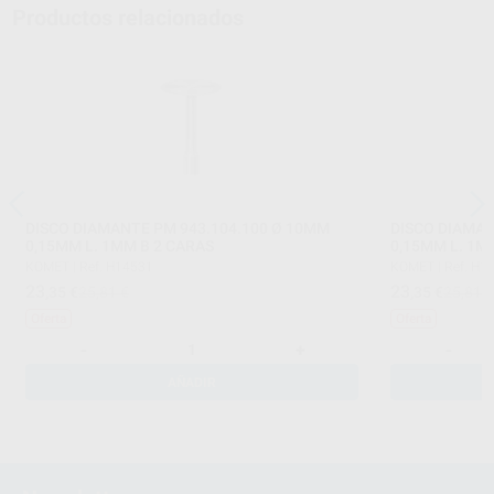
Productos relacionados
DISCO DIAMANTE PM 943.104.100 Ø 10MM
DISCO DIAMAN
0,15MM L. 1MM B 2 CARAS
0,15MM L. 1M
KOMET
|
Ref. H14531
KOMET
|
Ref. H1
23
23
,35
€
25,81 €
,35
€
25,81 
Oferta
Oferta
-
+
-
AÑADIR