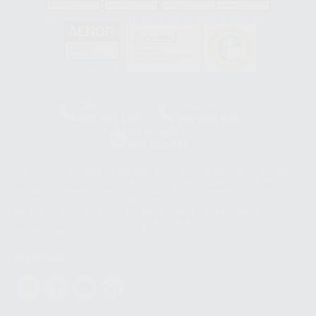
GA-2008/0342
SST-0118/2023
ER-0120/1997
GS-0001/2017
HCO-0060/2023
Clínica
Laboratorio
900 393 939
900 800 880
Whatsapp
665 533 087
Los servicios de WhatsApp Business son proporcionados por WhatsApp
Ireland Limited (WhatsApp Ireland). La información que controla WhatsApp
Ireland puede ser transferida a WhatsApp LLC y a Facebook Inc.. Dicha
Transferencia Internacional de Datos ofrece garantías adecuadas al
basarse en la Cláusula Contractual Tipo para la transferencia de datos
personales a terceros países. Puede ampliar la información en el siguiente
enlace:
WhatsApp Business Data Transfer Addendum
.
Síguenos