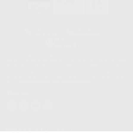
HCO-0060/2023
Clínica
Laboratorio
900 393 939
900 800 880
Whatsapp
665 533 087
Los servicios de WhatsApp Business son proporcionados por WhatsApp
Ireland Limited (WhatsApp Ireland). La información que controla WhatsApp
Ireland puede ser transferida a WhatsApp LLC y a Facebook Inc.. Dicha
Transferencia Internacional de Datos ofrece garantías adecuadas al
basarse en la Cláusula Contractual Tipo para la transferencia de datos
personales a terceros países. Puede ampliar la información en el siguiente
enlace:
WhatsApp Business Data Transfer Addendum
.
Síguenos
PROCLINIC S.A.U.
Copyright (c) 2026