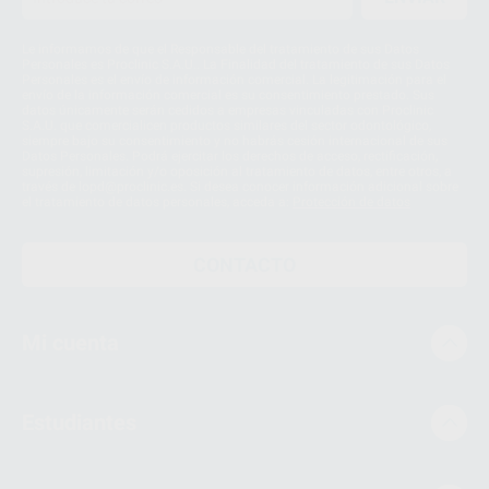
Le informamos de que el Responsable del tratamiento de sus Datos
Personales es Proclinic S.A.U.. La Finalidad del tratamiento de sus Datos
Personales es el envío de información comercial. La legitimación para el
envío de la información comercial es su consentimiento prestado. Sus
datos únicamente serán cedidos a empresas vinculadas con Proclinic
S.A.U. que comercialicen productos similares del sector odontológico,
siempre bajo su consentimiento y no habrás cesión internacional de sus
Datos Personales. Podrá ejercitar los derechos de acceso, rectificación,
supresión, limitación y/o oposición al tratamiento de datos, entre otros, a
través de lopd@proclinic.es. Si desea conocer información adicional sobre
el tratamiento de datos personales, acceda a:
Protección de datos
CONTACTO
Mi cuenta
Estudiantes