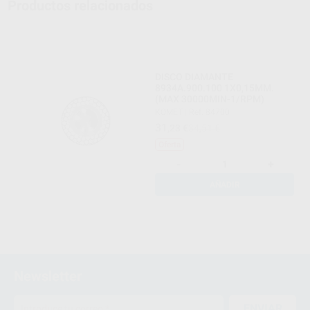
Productos relacionados
DISCO DIAMANTE
8934A.900.100 1X0,15MM.
(MAX 30000MIN-1/RPM)
KOMET
|
Ref. 84700
31
,23
€
34,51 €
Oferta
-
+
AÑADIR
Newsletter
ENVIAR