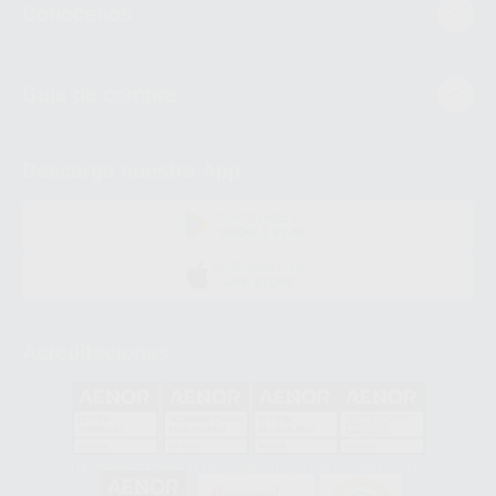
Conócenos
Guía de compra
Descarga nuestra App
DISPONIBLE EN
GOOGLE PLAY
DISPONIBLE EN
APP STORE
Acreditaciones
GA-2008/0342
SST-0118/2023
ER-0120/1997
GS-0001/2017