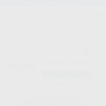
Stock de más de 15.000 productos
¡Hola!
Inicia sesión para ver los precios
del carrito con tus condiciones y
Proclinic
descuentos aplicados.
¿Todavía no tienes nuestra App?
¡Descárgala para ser siempre el primero en conocer nuestras
promociones y descuentos! Disponible en Google Play o App Store.
Google Play
Inicio
/
Laboratorio
/
Elaboracion modelos
/
Discos separadores de
¿Has olvidado tu contraseña?
modelos
/
DISCO DIAMANTADO SEPARAR MUÑONES DOS CARAS Ø
45MM. GROSOR=0,35MM.
Registrarme