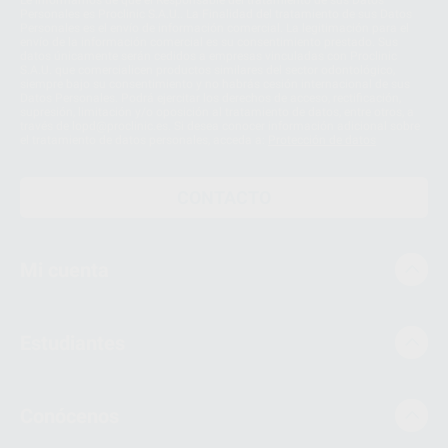
Le informamos de que el Responsable del tratamiento de sus Datos
Personales es Proclinic S.A.U.. La Finalidad del tratamiento de sus Datos
Personales es el envío de información comercial. La legitimación para el
envío de la información comercial es su consentimiento prestado. Sus
datos únicamente serán cedidos a empresas vinculadas con Proclinic
S.A.U. que comercialicen productos similares del sector odontológico,
siempre bajo su consentimiento y no habrás cesión internacional de sus
Datos Personales. Podrá ejercitar los derechos de acceso, rectificación,
supresión, limitación y/o oposición al tratamiento de datos, entre otros, a
través de lopd@proclinic.es. Si desea conocer información adicional sobre
el tratamiento de datos personales, acceda a:
Protección de datos
CONTACTO
Mi cuenta
Estudiantes
Conócenos