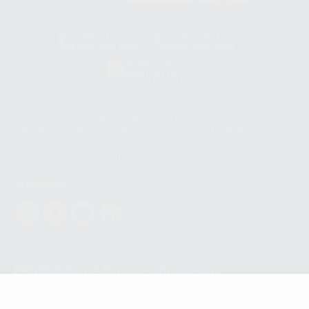
HCO-0060/2023
Clínica
Laboratorio
900 393 939
900 800 880
Whatsapp
665 533 087
Los servicios de WhatsApp Business son proporcionados por WhatsApp
Ireland Limited (WhatsApp Ireland). La información que controla WhatsApp
Ireland puede ser transferida a WhatsApp LLC y a Facebook Inc.. Dicha
Transferencia Internacional de Datos ofrece garantías adecuadas al
basarse en la Cláusula Contractual Tipo para la transferencia de datos
personales a terceros países. Puede ampliar la información en el siguiente
enlace:
WhatsApp Business Data Transfer Addendum
.
Síguenos
PROCLINIC S.A.U.
Copyright (c) 2026
Aviso legal