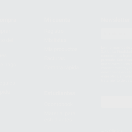
compra
Mi cuenta
Newsletter
prar
Registro
to del
Mis listas
Le informamos de q
Mis productos
S.A.U.. La Finalida
nes
comercial. La legit
Facturas
prestado. Sus dato
e pago
que comercialicen p
Compra rápida
consentimiento y no
derechos de acceso,
entre otros, a trav
tratamiento de dat
legales
pida
Estudiantes
Odontobook
Material para
estudiantes
Clínica