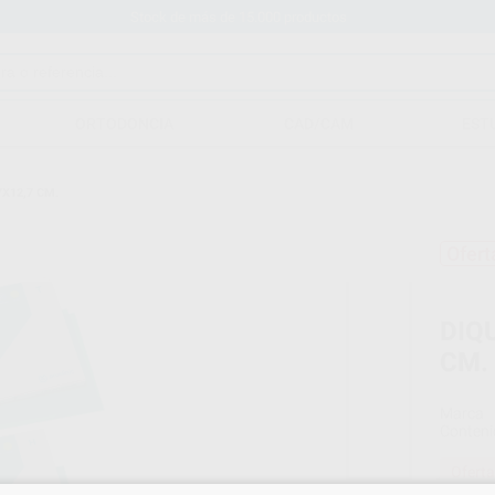
Stock de más de 15.000 productos
ORTODONCIA
CAD/CAM
EST
X12,7 CM.
Ofert
DIQ
CM.
Marca
Conteni
Oferta