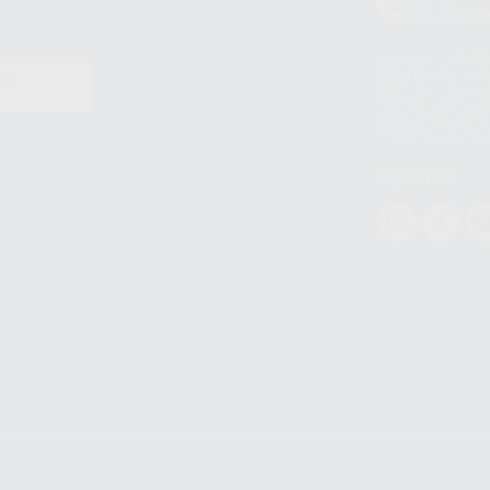
900 393 9
Los servicios de W
(WhatsApp Ireland)
EN
WhatsApp LLC y a F
E
garantías adecuadas
datos personales a 
WhatsApp Busines
Síguenos