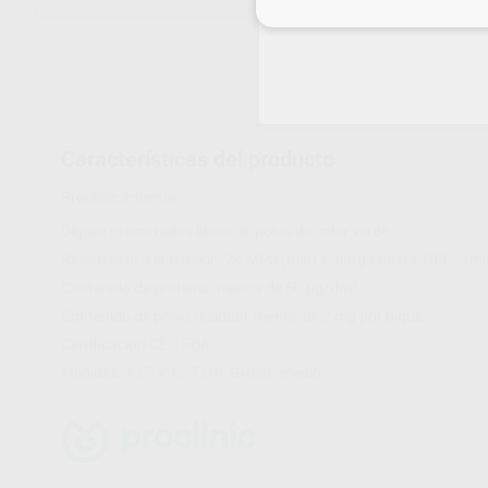
Inicia 
Características del producto
Proclinic informa:
Diques precortados libres de polvo de color verde.
Resistencia a la tensión: 24 MPa (min) y alarga hasta 700 % (mi
Contenido de proteína: menos de 50 µg/dm³.
Contenido de polvo residual: menos de 2 mg por dique.
Certificación CE y FDA.
Medidas: 12,7 x 12,7 cm. Grosor medio.