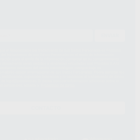
ENVIAR
ue el Responsable del tratamiento de sus Datos Personales es Proclinic
d del tratamiento de sus Datos Personales es el envío de información
imación para el envío de la información comercial es su consentimiento
s únicamente serán cedidos a empresas vinculadas con Proclinic S.A.U.
roductos similares del sector odontológico, siempre bajo su
 habrás cesión internacional de sus Datos Personales. Podrá ejercitar los
 rectificación, supresión, limitación y/o oposición al tratamiento de datos,
és de lopd@proclinic.es. Si desea conocer información adicional sobre el
os personales, acceda a:
Protección de datos
CONTACTO
Laboratorio
Whatsapp