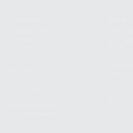
Conócenos
Guía de 
¿Quiénes somos?
Cómo com
Nuestros
Seguimien
compromisos
pedido
Responsabilidad
Devolucio
Social Corporativa
Métodos d
Canal ético
Envío
Código ético
Símbolos 
Sostenibilidad
Compra rá
energética
dientes
Trabaja con nosotros
Preguntas Frecuentes
(FAQ)