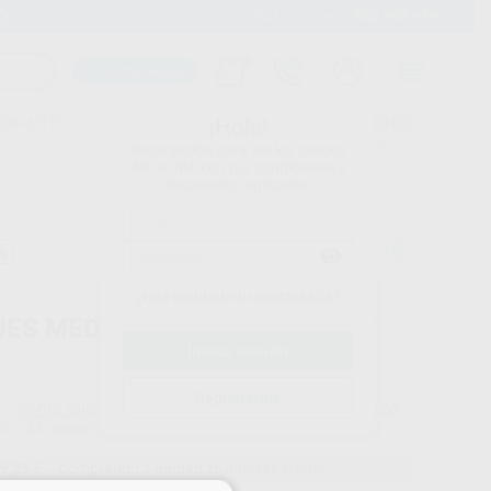
900 393 939
Envíos gratuitos desde 110€
Llama GRATIS a Clínica
Carrito mágico
UDIANTES
FOLLETOS
FORMACIONES
¡Hola!
Inicia sesión para ver los precios
del carrito con tus condiciones y
descuentos aplicados.
a
¿Has olvidado tu contraseña?
UES MEDIOS VERDES 12,7X12,7
Registrarme
PROCLINIC
Ref. Proclinic
12503
do
52 diques
9,23 €
Comprando
1 unidad
te ahorras el
51%