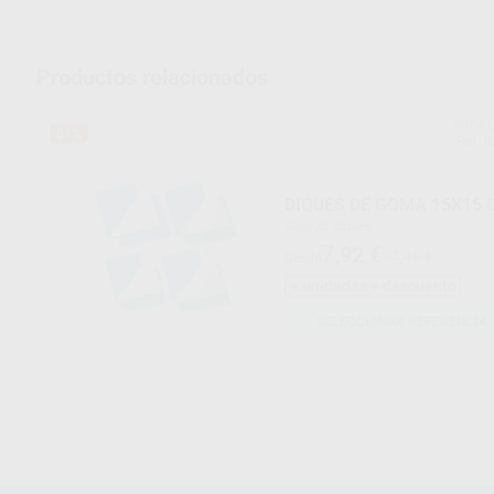
Productos relacionados
PROCL
55%
Ref. 
DIQUES DE GOMA 15X15 
Caja 36 diques
7
,92
€
17,45 €
Desde
+ unidades + descuento
SELECCIONAR REFERENCIA