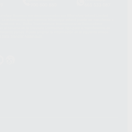
39
900 800 880
665 533 087
hatsApp Business son proporcionados por WhatsApp Ireland Limited
. La información que controla WhatsApp Ireland puede ser transferida a
acebook Inc.. Dicha Transferencia Internacional de Datos ofrece
 al basarse en la Cláusula Contractual Tipo para la transferencia de
terceros países. Puede ampliar la información en el siguiente enlace:
s Data Transfer Addendum
.