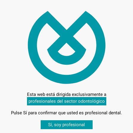
18,
Precio c
Entrega en 24h
Esta web está dirigida exclusivamente a
profesionales del sector odontológico
Pulse Sí para confirmar que usted es profesional dental.
Desbloquea todas tus ventajas
Sí, soy profesional