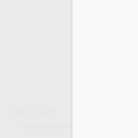
Envíos gratuitos desde 110€
Elige un modelo
DIQUES MEDIOS VERDES 12,7X12,7 CM.
12503
Ref. Proclinic