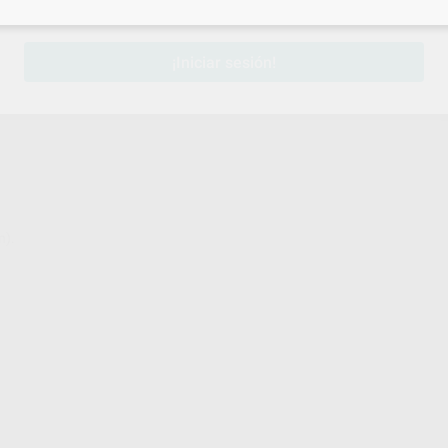
sesión
para disfrutar de todos tus
descuentos y condiciones esp
¡Iniciar sesión!
n).