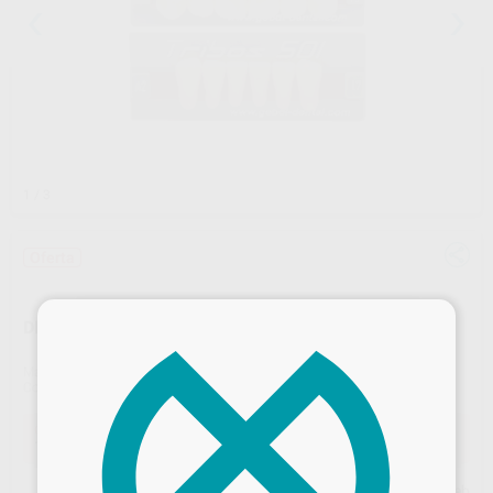
1
/ 3
Oferta
×
DIENTES TRIBOS 501 ANTERIOR
Marca
GEBDI
Contenido
1 unidad
Oferta
15,90 €
Comprando
1 unidad
te ahorras el
9%
Precio web