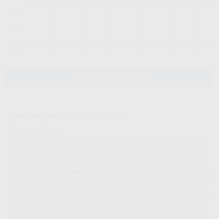
LV6
LV7
LV8
AÑADIR AL CARRITO
Características del producto
Proclinic informa:
Tribos representa la imagen de la forma creada por la naturaleza en su
funcionalidad y estética considerando todos los elementos fundamentales
del diente. Esta es la condición indispensable para una oclusión natural y
una buena función del órgano de masticación. Son dientes de calidad
desarrollados en 3 capas de PMMA fabricados por un sistema de
compresión “mega-Press-Inject” para optimizar la densidad y dureza de
superficie. La morfología primaria (Formas PM/PS) describe el diente sin
desgaste con únicamente contactos puntuales mínimos en la superficie
triturante. El cuerpo basal entero permite el uso en toda la prótesis y en
implantes. La morfología secundaria (SM/SS) describe los primeros
contactos bidimensionales con facetas de abrasión incipientes. El diente