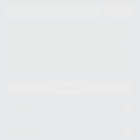
ENVIAR
Le informamos de que el Responsable del tratamiento de sus Datos
Personales es Proclinic S.A.U.. La Finalidad del tratamiento de sus Datos
Personales es el envío de información comercial. La legitimación para el
envío de la información comercial es su consentimiento prestado. Sus
datos únicamente serán cedidos a empresas vinculadas con Proclinic
S.A.U. que comercialicen productos similares del sector odontológico,
siempre bajo su consentimiento y no habrás cesión internacional de sus
Datos Personales. Podrá ejercitar los derechos de acceso, rectificación,
supresión, limitación y/o oposición al tratamiento de datos, entre otros, a
través de lopd@proclinic.es. Si desea conocer información adicional sobre
el tratamiento de datos personales, acceda a:
Protección de datos
CONTACTO
Mi cuenta
Estudiantes