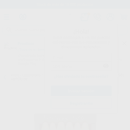
Stock de más de 15.000 productos
¡Hola!
Inicia sesión para ver los precios
del carrito con tus condiciones y
Proclinic
descuentos aplicados.
¿Todavía no tienes nuestra App?
¡Descárgala para ser siempre el primero en conocer nuestras
promociones y descuentos! Disponible en Google Play o App Store.
Google Play
Inicio
/
Laboratorio
/
Dientes
/
Dientes tribos 501
/
DIENTES TRIBOS 501
¿Has olvidado tu contraseña?
ANTERIOR
Registrarme