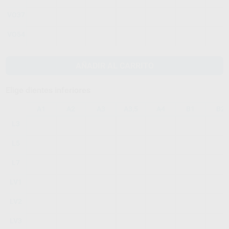
VO37
VO54
AÑADIR AL CARRITO
Elige dientes inferiores
A1
A2
A3
A3,5
A4
B1
B2
L3
L5
L7
LV1
LV2
LV3