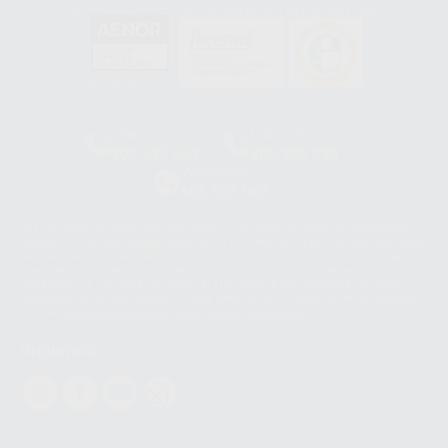
GA-2008/0342
SST-0118/2023
ER-0120/1997
GS-0001/2017
HCO-0060/2023
Clínica
Laboratorio
900 393 939
900 800 880
Whatsapp
665 533 087
Los servicios de WhatsApp Business son proporcionados por WhatsApp
Ireland Limited (WhatsApp Ireland). La información que controla WhatsApp
Ireland puede ser transferida a WhatsApp LLC y a Facebook Inc.. Dicha
Transferencia Internacional de Datos ofrece garantías adecuadas al
basarse en la Cláusula Contractual Tipo para la transferencia de datos
personales a terceros países. Puede ampliar la información en el siguiente
enlace:
WhatsApp Business Data Transfer Addendum
.
Síguenos