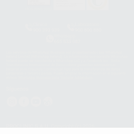
HCO-0060/2023
Clínica
Laboratorio
900 393 939
900 800 880
Whatsapp
665 533 087
Los servicios de WhatsApp Business son proporcionados por WhatsApp
Ireland Limited (WhatsApp Ireland). La información que controla WhatsApp
Ireland puede ser transferida a WhatsApp LLC y a Facebook Inc.. Dicha
Transferencia Internacional de Datos ofrece garantías adecuadas al
basarse en la Cláusula Contractual Tipo para la transferencia de datos
personales a terceros países. Puede ampliar la información en el siguiente
enlace:
WhatsApp Business Data Transfer Addendum
.
Síguenos
PROCLINIC S.A.U.
Copyright (c) 2026
Aviso legal