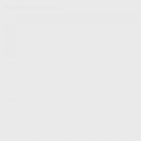
Elige dientes superiores
A1
A2
A3
A3,5
A4
B1
B2
O10
O20
O30
R40
S05
S10
S20
S30
S35
T10