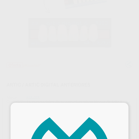
Oferta
¡Novedad!
ARTIC / ARTIC DIGITAL ANTERIORES
Marca
KULZER
Contenido
La característica de su estructura Mono bloque de Artic 6 permite la reproducción exacta de la luz igual que los dientes naturales. Con su alto grado de translucidez en la región incisal y proximal, garantiza a los odontólogos y a sus pacientes un aspecto natural en dientes anteriores tanto en situaciones de luz natural como con luz artificial.
×
Los dientes Artic evolucionan al siguiente nivel. Resultados
replicables y fiables.
Beneficios de Artic Digital: Precisión y consistencia: • Diseño digital +
producción CAD/CAM. • Tecnología INCOMP para resultados
replicables. Estética natural: • PMMA estable en color. • 16 colores Vita