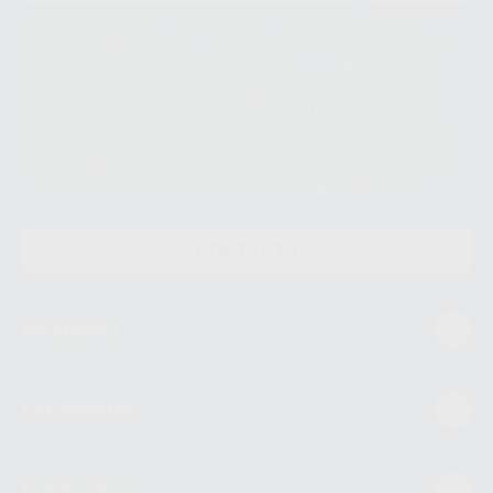
Le informamos de que el Responsable del tratamiento de sus Datos
Personales es Proclinic S.A.U.. La Finalidad del tratamiento de sus Datos
Personales es el envío de información comercial. La legitimación para el
envío de la información comercial es su consentimiento prestado. Sus
datos únicamente serán cedidos a empresas vinculadas con Proclinic
S.A.U. que comercialicen productos similares del sector odontológico,
siempre bajo su consentimiento y no habrás cesión internacional de sus
Datos Personales. Podrá ejercitar los derechos de acceso, rectificación,
supresión, limitación y/o oposición al tratamiento de datos, entre otros, a
través de lopd@proclinic.es. Si desea conocer información adicional sobre
el tratamiento de datos personales, acceda a:
Protección de datos
CONTACTO
Mi cuenta
Estudiantes
Conócenos