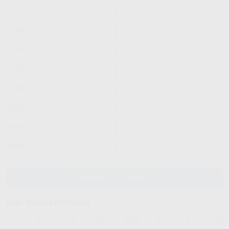
T15
T20
T30
T35
T40
TO20
TO30
TO40
AÑADIR AL CARRITO
Elige dientes inferiores
A1
A2
A3
A3,5
A4
B1
B2