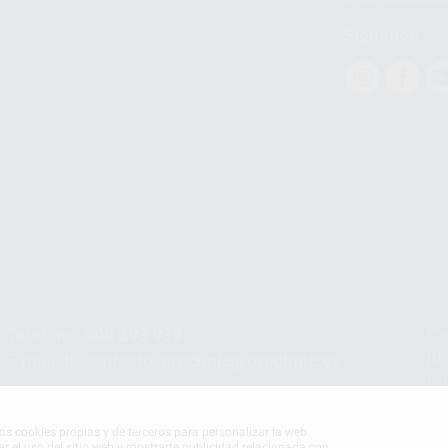
Síguenos
Teléfono:
900 393 939
Co
pr
E-mail de contacto:
proclinic@proclinic.es
In
Po
mos cookies propias y de terceros para personalizar la web
ar el uso del sitio web y mostrarte publicidad relacionada con