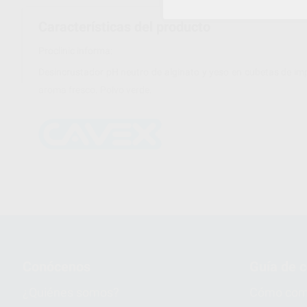
Características del producto
Proclinic informa:
Desincrustador pH neutro de alginato y yeso en cubetas de impr
aroma fresco. Polvo verde.
Conócenos
Guía de 
¿Quiénes somos?
Cómo com