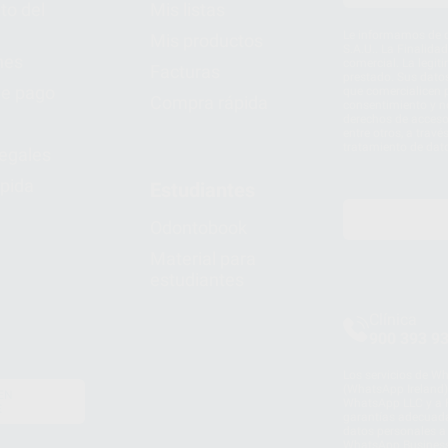
to del
Mis listas
Le informamos de q
Mis productos
S.A.U.. La Finalida
nes
comercial. La legit
Facturas
prestado. Sus dato
e pago
que comercialicen p
Compra rápida
consentimiento y no
derechos de acceso,
entre otros, a trav
tratamiento de dat
legales
pida
Estudiantes
Odontobook
Material para
estudiantes
Clínica
900 393 9
Los servicios de W
(WhatsApp Ireland)
EN
WhatsApp LLC y a F
E
garantías adecuadas
datos personales a 
WhatsApp Busines