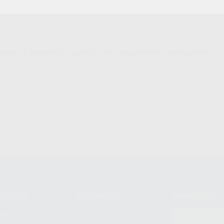
esión e instrumental, rápido y facil. Biodegradable, biocompatible,
compra
Mi cuenta
Newsletter
prar
Registro