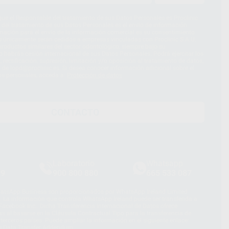
ue el Responsable del tratamiento de sus Datos Personales es Proclinic
d del tratamiento de sus Datos Personales es el envío de información
imación para el envío de la información comercial es su consentimiento
s únicamente serán cedidos a empresas vinculadas con Proclinic S.A.U.
roductos similares del sector odontológico, siempre bajo su
 habrás cesión internacional de sus Datos Personales. Podrá ejercitar los
 rectificación, supresión, limitación y/o oposición al tratamiento de datos,
és de lopd@proclinic.es. Si desea conocer información adicional sobre el
os personales, acceda a:
Protección de datos
CONTACTO
Laboratorio
Whatsapp
39
900 800 880
665 533 087
hatsApp Business son proporcionados por WhatsApp Ireland Limited
. La información que controla WhatsApp Ireland puede ser transferida a
acebook Inc.. Dicha Transferencia Internacional de Datos ofrece
 al basarse en la Cláusula Contractual Tipo para la transferencia de
terceros países. Puede ampliar la información en el siguiente enlace:
s Data Transfer Addendum
.