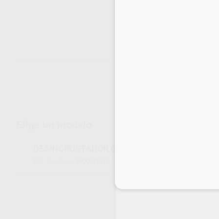
Envíos gratuitos desde 110€
Elige un modelo
DESINCRUSTADOR GREEN CLEAN
H00011
HA001
Ref. Proclinic
Ref. fabricante
Inicia 