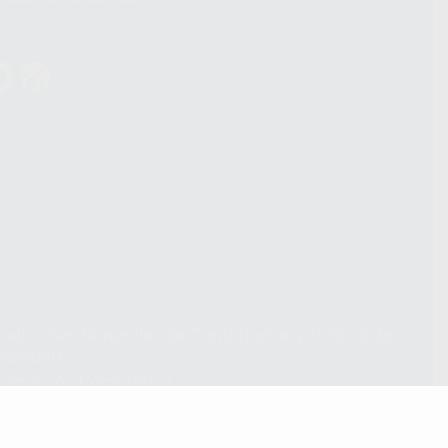
ndiciones Generales de Contratación
y
Política de
ivacidad
formación Corporativa
lítica de Cookies