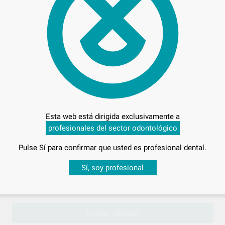
Preci
Entrega en 24h
Esta web está dirigida exclusivamente a
profesionales del sector odontológico
Pulse Sí para confirmar que usted es profesional dental.
Desbloquea todas tus ventajas
Sí, soy profesional
sesión
para disfrutar de todos tus
descuentos y condiciones esp
¡Iniciar sesión!