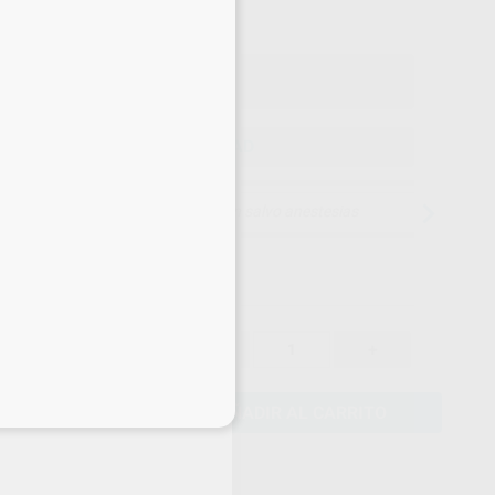
o con IVA incluido 33,11 €
ELEGIR CANTIDAD
15 días para cambiar de opinión salvo anestesias
28,80 €
-
+
27,36 €
eciales
AÑADIR AL CARRITO