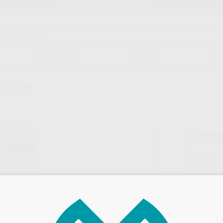
Stock de más de 15.000 productos
ORTODONCIA
CAD/CAM
EST
GREEN CLEAN
DES
Marca
Conteni
28,