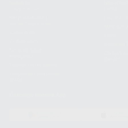
Nuestros
Seguimien
compromisos
pedido
Responsabilidad
Devolucio
Social Corporativa
Métodos d
Canal ético
Envío
Código ético
Símbolos 
Sostenibilidad
Compra rá
energética
dientes
Trabaja con nosotros
Preguntas Frecuentes
(FAQ)
Descarga nuestra App
DISPONIBLE EN
DISPONIBLE 
GOOGLE PLAY
APP STOR