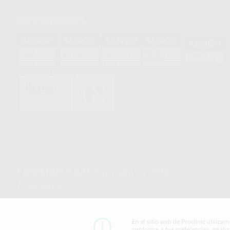
Acreditaciones
HCO-0060/2023
GA-2008/0342
SST-0118/2023
ER-0120/1997
GS-0001/2017
PROCLINIC S.A.U.
Copyright (c) 2026
Aviso legal
En el sitio web de Proclinic utiliza
conforme a tus preferencias, analiz