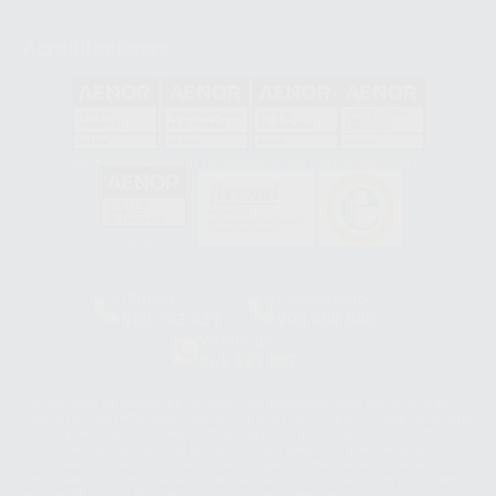
Acreditaciones
GA-2008/0342
SST-0118/2023
ER-0120/1997
GS-0001/2017
HCO-0060/2023
Clínica
Laboratorio
900 393 939
900 800 880
Whatsapp
665 533 087
Los servicios de WhatsApp Business son proporcionados por WhatsApp
Ireland Limited (WhatsApp Ireland). La información que controla WhatsApp
Ireland puede ser transferida a WhatsApp LLC y a Facebook Inc.. Dicha
Transferencia Internacional de Datos ofrece garantías adecuadas al
basarse en la Cláusula Contractual Tipo para la transferencia de datos
personales a terceros países. Puede ampliar la información en el siguiente
enlace:
WhatsApp Business Data Transfer Addendum
.