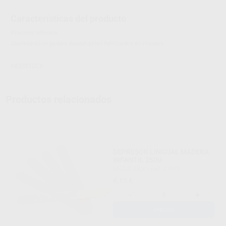
Características del producto
Proclinic informa:
Depresores linguales desechables fabricados en madera.
MEDISTOCK
Productos relacionados
DEPRESOR LINGUAL MADERA
INFANTIL 250U
MEDISTOCK
|
Ref. 21678
6
,12
€
-
+
AÑADIR