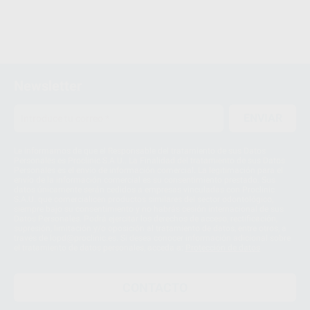
Newsletter
ENVIAR
Le informamos de que el Responsable del tratamiento de sus Datos
Personales es Proclinic S.A.U.. La Finalidad del tratamiento de sus Datos
Personales es el envío de información comercial. La legitimación para el
envío de la información comercial es su consentimiento prestado. Sus
datos únicamente serán cedidos a empresas vinculadas con Proclinic
S.A.U. que comercialicen productos similares del sector odontológico,
siempre bajo su consentimiento y no habrás cesión internacional de sus
Datos Personales. Podrá ejercitar los derechos de acceso, rectificación,
supresión, limitación y/o oposición al tratamiento de datos, entre otros, a
través de lopd@proclinic.es. Si desea conocer información adicional sobre
el tratamiento de datos personales, acceda a:
Protección de datos
CONTACTO