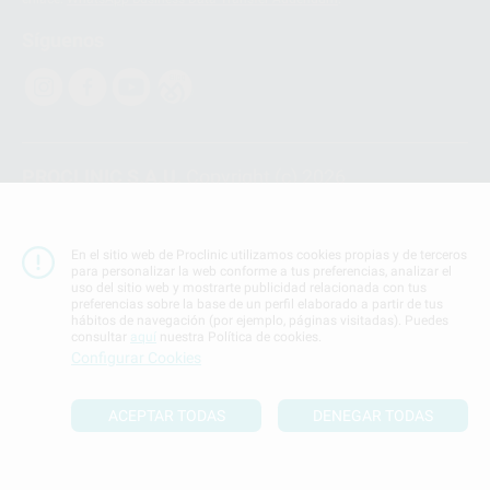
Síguenos
PROCLINIC S.A.U.
Copyright (c) 2026
Aviso legal
Teléfono:
900 393 939
En el sitio web de Proclinic utilizamos cookies propias y de terceros
E-mail de contacto:
proclinic@proclinic.es
para personalizar la web conforme a tus preferencias, analizar el
uso del sitio web y mostrarte publicidad relacionada con tus
preferencias sobre la base de un perfil elaborado a partir de tus
Condiciones Generales de Contratación
y
Política
hábitos de navegación (por ejemplo, páginas visitadas). Puedes
de privacidad
consultar
aquí
nuestra Política de cookies.
Información Corporativa
Configurar Cookies
Política de Cookies
ACEPTAR TODAS
DENEGAR TODAS
SUBIR