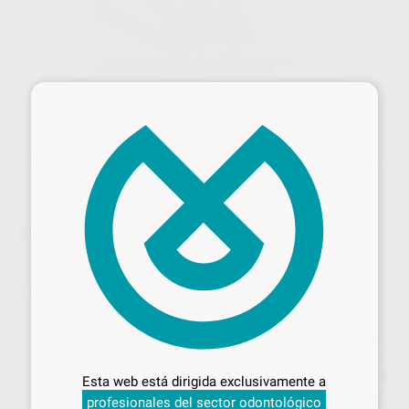
×
DEPRESOR LINGUAL MADERA ADULTO 100U
Marca
MEDISTOCK
Contenido
100 unidades
Ref. Proclinic
21677
Ref. fabricante
M50070
Desbloquea todas tus ventajas
Precio web
4
Inicia sesión
para disfrutar de todos
,03
€
4,24 €
Esta web está dirigida exclusivamente a
tus
descuentos y condiciones
profesionales del sector odontológico
Precio con IVA incluido 4,88 €
especiales