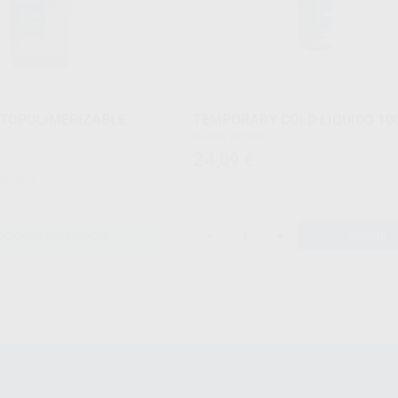
UTOPOLIMERIZABLE
TEMPORARY COLD LIQUIDO 10
Botella 100 ml.
24
,09
€
26,00 €
-
+
CCIONAR REFERENCIA
AÑADIR