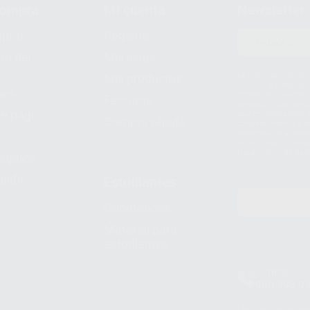
compra
Mi cuenta
Newsletter
prar
Registro
to del
Mis listas
Le informamos de q
Mis productos
S.A.U.. La Finalida
nes
comercial. La legit
Facturas
prestado. Sus dato
e pago
que comercialicen p
Compra rápida
consentimiento y no
derechos de acceso,
entre otros, a trav
tratamiento de dat
legales
pida
Estudiantes
Odontobook
Material para
estudiantes
Clínica
900 393 9