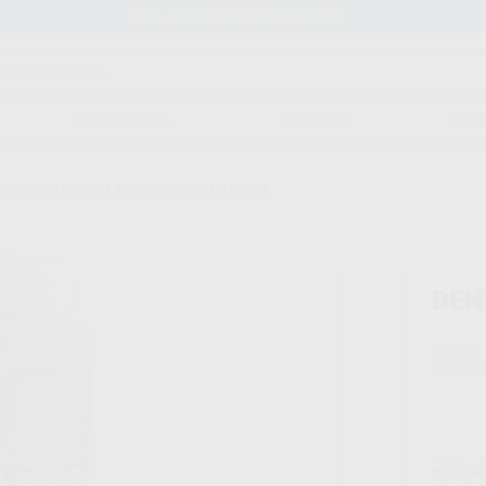
Stock de más de 15.000 productos
ORTODONCIA
CAD/CAM
EST
visionales
/
DENTINA AUTOPOLIMERIZABLE 100G.
DEN
Marca
Conteni
31,