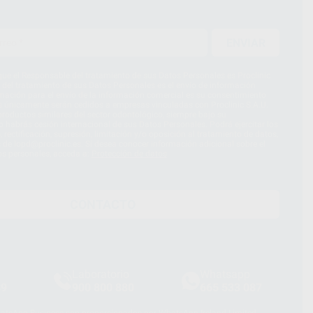
ENVIAR
ue el Responsable del tratamiento de sus Datos Personales es Proclinic
d del tratamiento de sus Datos Personales es el envío de información
imación para el envío de la información comercial es su consentimiento
s únicamente serán cedidos a empresas vinculadas con Proclinic S.A.U.
roductos similares del sector odontológico, siempre bajo su
 habrás cesión internacional de sus Datos Personales. Podrá ejercitar los
 rectificación, supresión, limitación y/o oposición al tratamiento de datos,
és de lopd@proclinic.es. Si desea conocer información adicional sobre el
os personales, acceda a:
Protección de datos
CONTACTO
Laboratorio
Whatsapp
39
900 800 880
665 533 087