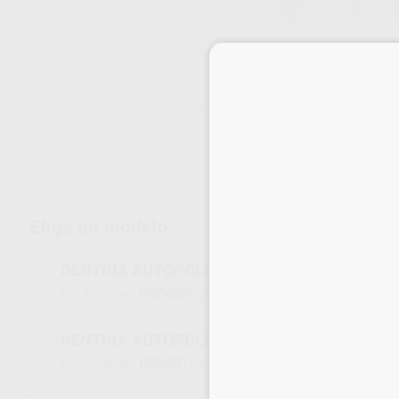
Envíos gratuitos desde 110€
Elige un modelo
DENTINA AUTOPOLIMERIZABLE COLOR A2 100
H00400
MB4110-A2
Ref. Proclinic
Ref. fabricante
DENTINA AUTOPOLIMERIZABLE COLOR A3 100
H00401
MB4110-A3
Ref. Proclinic
Ref. fabricante