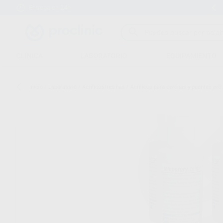
Entrega en 24h
15 días para cambiar de opinión
CLÍNICA
LABORATORIO
EQUIPAMIENTO
Inicio
/
Laboratorio
/
Acrilicos/resinas
/
Acrilicos para coronas y puentes pro