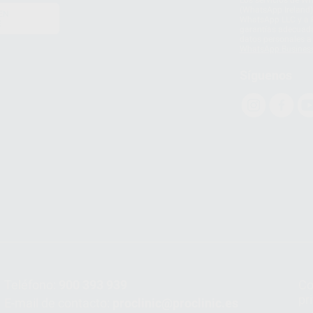
Los servicios de W
(WhatsApp Ireland)
EN
WhatsApp LLC y a F
E
garantías adecuadas
datos personales a 
WhatsApp Busines
Síguenos
Teléfono:
900 393 939
Co
pr
E-mail de contacto:
proclinic@proclinic.es