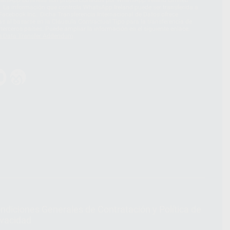
hatsApp Business son proporcionados por WhatsApp Ireland Limited
. La información que controla WhatsApp Ireland puede ser transferida a
acebook Inc.. Dicha Transferencia Internacional de Datos ofrece
 al basarse en la Cláusula Contractual Tipo para la transferencia de
terceros países. Puede ampliar la información en el siguiente enlace:
s Data Transfer Addendum
.
ndiciones Generales de Contratación
y
Política de
ivacidad