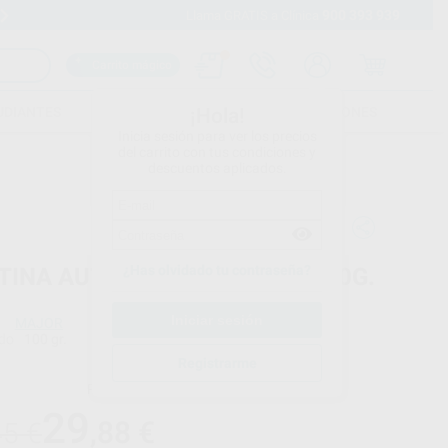
900 393 939
Envíos gratuitos desde 110€
Llama GRATIS a Clínica
Carrito mágico
UDIANTES
FOLLETOS
FORMACIONES
¡Hola!
Inicia sesión para ver los precios
del carrito con tus condiciones y
descuentos aplicados.
¿Has olvidado tu contraseña?
TINA AUTOPOLIMERIZABLE 100G.
MAJOR
do
100 gr.
Registrarme
Precio web
29
,88
€
45 €