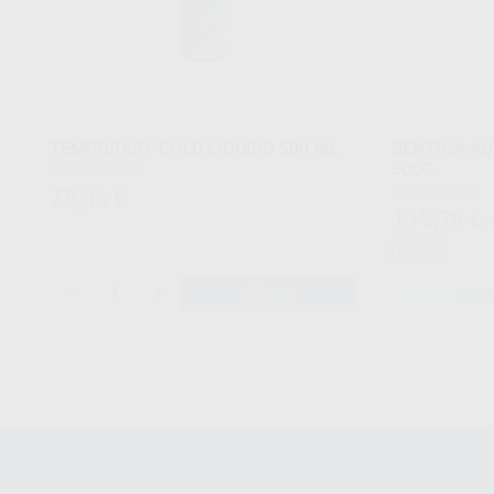
TEMPORARY COLD LIQUIDO 500 ML
DENTINA A
500G.
Envase 500 ml.
Botella 500 gr.
78
,36
€
119
,70
€
1
Oferta
-
+
AÑADIR
SELE