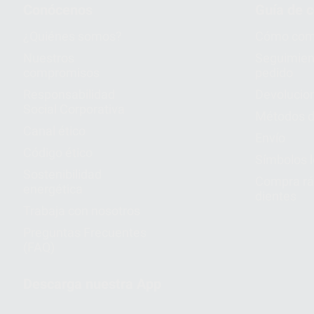
Conócenos
Guía de 
¿Quiénes somos?
Cómo com
Nuestros
Seguimien
compromisos
pedido
Responsabilidad
Devolucio
Social Corporativa
Métodos d
Canal ético
Envío
Código ético
Símbolos 
Sostenibilidad
Compra rá
energética
dientes
Trabaja con nosotros
Preguntas Frecuentes
(FAQ)
Descarga nuestra App