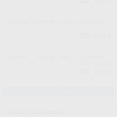
55,94 €
-10%
-
+
DENTATUS TITANIO TRB TORNILLOS N.4 XLARGOS
2820
TST-EL4
Ref. Proclinic
Ref. fabricante
55,94 €
-10%
-
+
DENTATUS TITANIO TRB TORNILLOS N.6 XLARGOS
2821
TST-EL6
Ref. Proclinic
Ref. fabricante
55,94 €
-10%
-
+
AÑADIR AL CARRITO
Características del producto