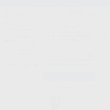
Financia tus compras con
¡Hola!
Inicia sesión para ver los precios
del carrito con tus condiciones y
Proclinic
descuentos aplicados.
¿Todavía no tienes nuestra App?
¡Descárgala para ser siempre el primero en conocer nuestras
promociones y descuentos! Disponible en Google Play o App Store.
Google Play
¿Has olvidado tu contraseña?
Inicio
/
Clínica
/
Postes
/
Postes
/
DENTATUS TITANIO 15UDS.
Registrarme