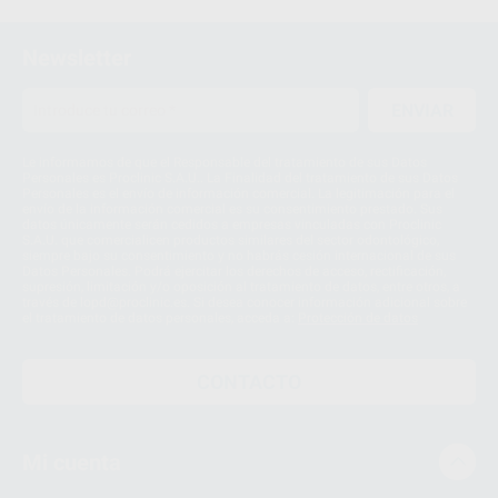
Newsletter
ENVIAR
Le informamos de que el Responsable del tratamiento de sus Datos
Personales es Proclinic S.A.U.. La Finalidad del tratamiento de sus Datos
Personales es el envío de información comercial. La legitimación para el
envío de la información comercial es su consentimiento prestado. Sus
datos únicamente serán cedidos a empresas vinculadas con Proclinic
S.A.U. que comercialicen productos similares del sector odontológico,
siempre bajo su consentimiento y no habrás cesión internacional de sus
Datos Personales. Podrá ejercitar los derechos de acceso, rectificación,
supresión, limitación y/o oposición al tratamiento de datos, entre otros, a
través de lopd@proclinic.es. Si desea conocer información adicional sobre
el tratamiento de datos personales, acceda a:
Protección de datos
CONTACTO
Mi cuenta