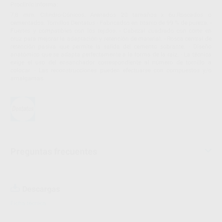
Proclinic informa:
7,8 mm. Cilindro-Cónicos. Arenados 20 tamaños x 6u.Roscados o
cementados. Tornillos Dentatus - Fabricados en titanio de 99 % de pureza. -
Fuertes y compatibles con los tejidos. - Cabezal cuadrado con corte en
cruz para mejorar la adaptación y retención de material. - Rosca central de
retención pasiva que permite la salida del cemento sobrante. - Diseño
anatómico que se adapta perfectamente a la forma de la raíz. - La técnica
exige el uso del ensanchador correspondiente al número de tornillo a
colocar. - Las reconstrucciones pueden efectuarse con compuestos y/o
amalgamas.
Preguntas frecuentes
Descargas
Ficha técnica