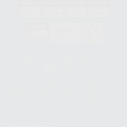
GA-2008/0342
SST-0118/2023
ER-0120/1997
GS-0001/2017
HCO-0060/2023
Clínica
Laboratorio
900 393 939
900 800 880
Whatsapp
665 533 087
Los servicios de WhatsApp Business son proporcionados por WhatsApp
Ireland Limited (WhatsApp Ireland). La información que controla WhatsApp
Ireland puede ser transferida a WhatsApp LLC y a Facebook Inc.. Dicha
Transferencia Internacional de Datos ofrece garantías adecuadas al
basarse en la Cláusula Contractual Tipo para la transferencia de datos
personales a terceros países. Puede ampliar la información en el siguiente
enlace:
WhatsApp Business Data Transfer Addendum
.
Síguenos