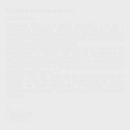
Características del producto
Proclinic informa:
Desinfectante de alto nivel a base de glutaraldehído al 2% para el
tratamiento de instrumentos termosensibles tras la primera etapa de
limpieza y desinfección. Desinfección total en frío de los instrumentos en
10 minutos. Producto listo para usar con un Ph6. Conservación máxima
posible del baño de inmersión hasta 30 días.
Espectro de acción: Bactericida según EN 13727/EN 14561 en 5 min,
Levuricida según EN 13624/EN 14562 en 5 min, Fungicida según EN
13624/EN 14562 en 10 min, Tuberculicida según EN 14348/EN 14563 en
10 min, Micobactericida según EN 14348/EN 14563 en 10 min, Viricida
según EN 14476/EN 17111 en 10 min, Esporicida frente a Clostridium
difficile según EN 17126 en 60 min.
Importante: seguir con detenimiento las instrucciones de uso del
fabricante. (Se debe lavar primero el instrumental con un limpiador
enzimático para eliminar cualquier resto de sangre, etc. Y aclararlos
minuciosamente con agua del grifo antes de introducir el instrumental en
el producto).