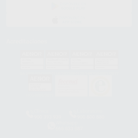
DISPONIBLE EN
GOOGLE PLAY
DISPONIBLE EN
APP STORE
Acreditaciones
GA-2008/0342
SST-0118/2023
ER-0120/1997
GS-0001/2017
HCO-0060/2023
Clínica
Laboratorio
900 393 939
900 800 880
Whatsapp
665 533 087