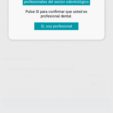
profesionales del sector odontológico
especiales
Pulse Sí para confirmar que usted es
¡Iniciar sesión!
profesional dental.
Sí, soy profesional
ELEGIR CANTIDAD
15 días para cambiar de opinión salvo
anestesias
Elige un modelo
DENTASEPT ULTRA INSTRUMENTOS
6930
293034GC
Ref. Proclinic
Ref. fabricante
26,12 €
27,50 €
-
+
AÑADIR AL CARRITO