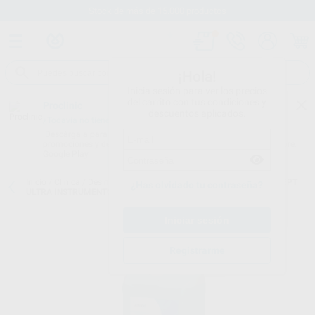
Stock de más de 15.000 productos
¡Hola!
Inicia sesión para ver los precios
del carrito con tus condiciones y
Proclinic
descuentos aplicados.
¿Todavía no tienes nuestra App?
¡Descárgala para ser siempre el primero en conocer nuestras
promociones y descuentos! Disponible en Google Play o App Store.
Google Play
Inicio
/
Clínica
/
Desinfección
/
Desinfección instrumental
/
DENTASEPT
¿Has olvidado tu contraseña?
ULTRA INSTRUMENTOS
Registrarme