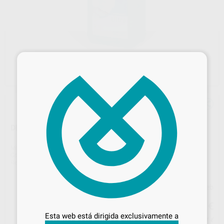
×
DENTASEPT ULTRA INSTRUMENTOS
Marca
ANIOS
Contenido
5 l
Ref. Proclinic
6930
Ref. fabricante
293034GC
Precio web
Desbloquea todas tus ventajas
26
,12
€
27,50 €
Inicia sesión
para disfrutar de todos
Esta web está dirigida exclusivamente a
tus
descuentos y condiciones
Precio con IVA incluido 31,61 €