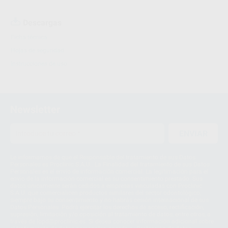
Descargas
Ficha técnica
Hojas de seguridad
Instrucciones de uso
Newsletter
ENVIAR
Le informamos de que el Responsable del tratamiento de sus Datos
Personales es Proclinic S.A.U.. La Finalidad del tratamiento de sus Datos
Personales es el envío de información comercial. La legitimación para el
envío de la información comercial es su consentimiento prestado. Sus
datos únicamente serán cedidos a empresas vinculadas con Proclinic
S.A.U. que comercialicen productos similares del sector odontológico,
siempre bajo su consentimiento y no habrás cesión internacional de sus
Datos Personales. Podrá ejercitar los derechos de acceso, rectificación,
supresión, limitación y/o oposición al tratamiento de datos, entre otros, a
través de lopd@proclinic.es. Si desea conocer información adicional sobre