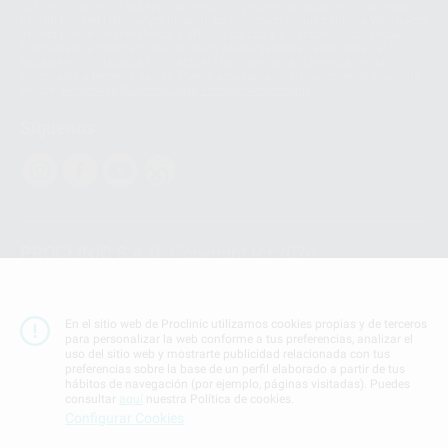
Los servicios de WhatsApp Business son proporcionados por WhatsApp
Ireland Limited (WhatsApp Ireland). La información que controla WhatsApp
Ireland puede ser transferida a WhatsApp LLC y a Facebook Inc.. Dicha
Transferencia Internacional de Datos ofrece garantías adecuadas al
basarse en la Cláusula Contractual Tipo para la transferencia de datos
personales a terceros países. Puede ampliar la información en el siguiente
enlace:
WhatsApp Business Data Transfer Addendum
.
Síguenos
PROCLINIC S.A.U.
Copyright (c) 2026
Aviso legal
Teléfono:
900 393 939
En el sitio web de Proclinic utilizamos cookies propias y de terceros
E-mail de contacto:
proclinic@proclinic.es
para personalizar la web conforme a tus preferencias, analizar el
uso del sitio web y mostrarte publicidad relacionada con tus
preferencias sobre la base de un perfil elaborado a partir de tus
Condiciones Generales de Contratación
y
Política
hábitos de navegación (por ejemplo, páginas visitadas). Puedes
de privacidad
consultar
aquí
nuestra Política de cookies.
Información Corporativa
Configurar Cookies
Política de Cookies