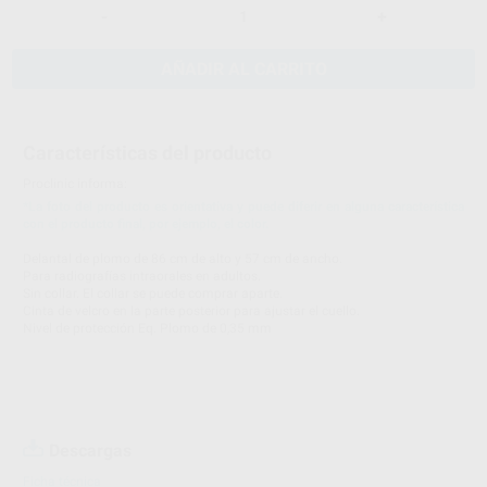
-
+
AÑADIR AL CARRITO
Características del producto
Proclinic informa:
*La foto del producto es orientativa y puede diferir en alguna característica
con el producto final, por ejemplo, el color.
Delantal de plomo de 86 cm de alto y 57 cm de ancho.
Para radiografías intraorales en adultos.
Sin collar. El collar se puede comprar aparte.
Cinta de velcro en la parte posterior para ajustar el cuello.
Nivel de protección Eq. Plomo de 0,35 mm
Descargas
Ficha técnica