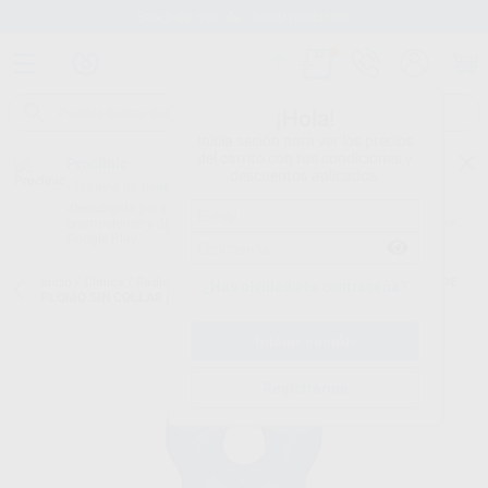
Stock de más de 15.000 productos
¡Hola!
Inicia sesión para ver los precios
del carrito con tus condiciones y
Proclinic
descuentos aplicados.
¿Todavía no tienes nuestra App?
¡Descárgala para ser siempre el primero en conocer nuestras
promociones y descuentos! Disponible en Google Play o App Store.
Google Play
Inicio
/
Clínica
/
Radiografía
/
Delantales de protección
/
DELANTAL DE
¿Has olvidado tu contraseña?
PLOMO SIN COLLAR 0,35 MM - RADIOGRAFÍA INTRAORAL
Registrarme