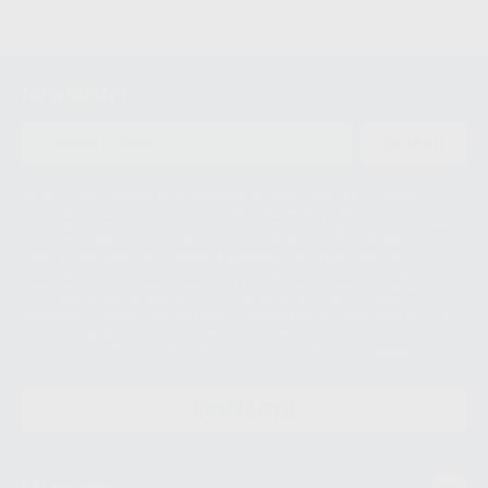
Newsletter
ENVIAR
Le informamos de que el Responsable del tratamiento de sus Datos
Personales es Proclinic S.A.U.. La Finalidad del tratamiento de sus Datos
Personales es el envío de información comercial. La legitimación para el
envío de la información comercial es su consentimiento prestado. Sus
datos únicamente serán cedidos a empresas vinculadas con Proclinic
S.A.U. que comercialicen productos similares del sector odontológico,
siempre bajo su consentimiento y no habrás cesión internacional de sus
Datos Personales. Podrá ejercitar los derechos de acceso, rectificación,
supresión, limitación y/o oposición al tratamiento de datos, entre otros, a
través de lopd@proclinic.es. Si desea conocer información adicional sobre
el tratamiento de datos personales, acceda a:
Protección de datos
CONTACTO