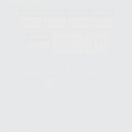
Acreditaciones
GA-2008/0342
SST-0118/2023
ER-0120/1997
GS-0001/2017
HCO-0060/2023
Clínica
Laboratorio
900 393 939
900 800 880
Whatsapp
665 533 087
Los servicios de WhatsApp Business son proporcionados por WhatsApp
Ireland Limited (WhatsApp Ireland). La información que controla WhatsApp
Ireland puede ser transferida a WhatsApp LLC y a Facebook Inc.. Dicha
Transferencia Internacional de Datos ofrece garantías adecuadas al
basarse en la Cláusula Contractual Tipo para la transferencia de datos
personales a terceros países. Puede ampliar la información en el siguiente
enlace:
WhatsApp Business Data Transfer Addendum
.
Síguenos