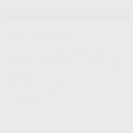
-
+
AÑADIR AL CARRITO
Características del producto
Proclinic informa:
Capacidad de 14 Litros. Con sistema de depuración cerrado en 4 cámaras.
Depósito transparente con aplicación de láminas (bolsas de plásticos) y
cierra rápido. La transparencia del separador de yeso permite un control
visual de la altura del lodo. Con las láminas se garantiza una limpieza
sencilla y rápida.
Datos técnicos:
Capacidad: 14 l.
Dimensiones: Alto: 320 mm Ø 340 mm.
Altura desagüe: 245 mm Ø 50 mm.
Acometida de desagüe: 1 1/2'
Peso: 2,1 kg Peso: 2,1 kg
BDT
Productos relacionados