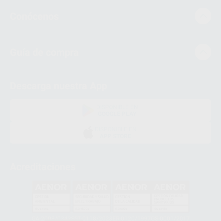
Conócenos
Guía de compra
Descarga nuestra App
DISPONIBLE EN
GOOGLE PLAY
DISPONIBLE EN
APP STORE
Acreditaciones
GA-2008/0342
SST-0118/2023
ER-0120/1997
GS-0001/2017