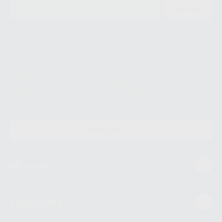
ENVIAR
Le informamos de que el Responsable del tratamiento de sus Datos
Personales es Proclinic S.A.U.. La Finalidad del tratamiento de sus Datos
Personales es el envío de información comercial. La legitimación para el
envío de la información comercial es su consentimiento prestado. Sus
datos únicamente serán cedidos a empresas vinculadas con Proclinic
S.A.U. que comercialicen productos similares del sector odontológico,
siempre bajo su consentimiento y no habrás cesión internacional de sus
Datos Personales. Podrá ejercitar los derechos de acceso, rectificación,
supresión, limitación y/o oposición al tratamiento de datos, entre otros, a
través de lopd@proclinic.es. Si desea conocer información adicional sobre
el tratamiento de datos personales, acceda a:
Protección de datos
CONTACTO
Mi cuenta
Estudiantes