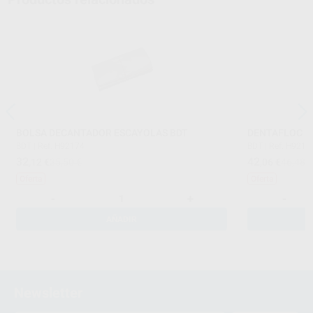
BOLSA DECANTADOR ESCAYOLAS BDT
DENTAFLOC P
BDT
|
Ref. H92174
BDT
|
Ref. H9217
32
42
,12
€
35,50 €
,06
€
46,48 
Oferta
Oferta
-
+
-
AÑADIR
Newsletter