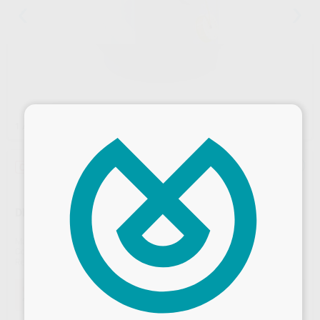
×
1
/ 3
Oferta
DECANTADOR ESCAYOLAS 14 LITROS BDT
Marca
BDT
Contenido
1 Unidad
Ref. Proclinic
H92172
Ref. fabricante
10001
Oferta
401,49 €
Comprando
1 unidad
te ahorras el
10%
Desbloquea todas tus ventajas