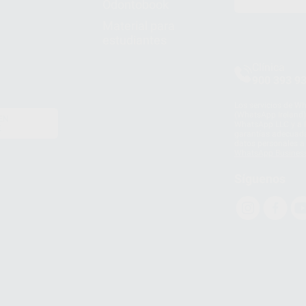
Odontobook
Material para
estudiantes
Clínica
900 393 9
Los servicios de W
(WhatsApp Ireland)
EN
WhatsApp LLC y a F
E
garantías adecuadas
datos personales a 
WhatsApp Busines
Síguenos