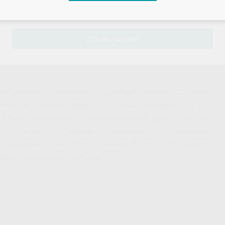
sesión
para disfrutar de todos tus
descuentos y condiciones esp
¡Iniciar sesión!
s con estructuras de circonio. Las restauraciones con CZR sobre
terior por su elevada resistencia a la flexión. Al combinar CZR con
una fuerza máxima para una restauración global superior. Tiene una
ras de circonio puro. Presenta una gran estabilidad que proporciona
ácil manipulación, su coeficiente de adaptación es ideal para su uso
les de aspecto natural fácilmente.