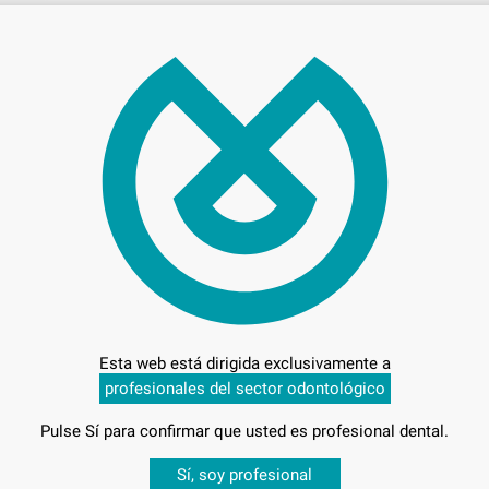
Entrega en 24h
Esta web está dirigida exclusivamente a
profesionales del sector odontológico
Pulse Sí para confirmar que usted es profesional dental.
Desbloquea todas tus ventajas
Sí, soy profesional