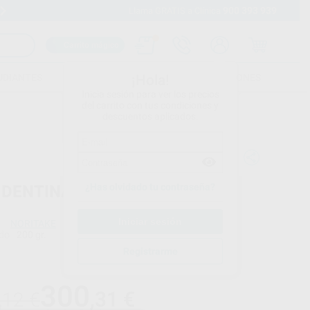
900 393 939
Envíos gratuitos desde 110€
Llama GRATIS a Clínica
Carrito mágico
UDIANTES
FOLLETOS
FORMACIONES
¡Hola!
Inicia sesión para ver los precios
del carrito con tus condiciones y
descuentos aplicados.
¿Has olvidado tu contraseña?
 DENTINA 200 GR.
NORITAKE
do
200 gr.
Registrarme
Precio web
300
,31
€
,12 €