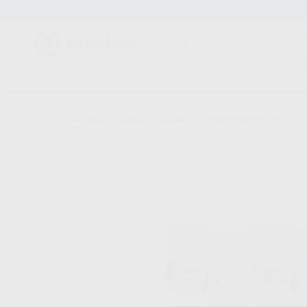
Entrega en 24h
15 días para cambiar de opinión
CLÍNICA
LABORATORIO
EQUIPAMIENTO
Inicio
/
Laboratorio
/
Ceramicas
/
Noritake czr
/
CZR DENTINA 200 GR.