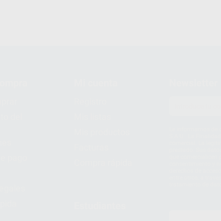
compra
Mi cuenta
Newsletter
prar
Registro
to del
Mis listas
Le informamos de q
Mis productos
S.A.U.. La Finalida
nes
comercial. La legit
Facturas
prestado. Sus dato
e pago
que comercialicen p
Compra rápida
consentimiento y no
derechos de acceso,
entre otros, a trav
tratamiento de dat
legales
pida
Estudiantes