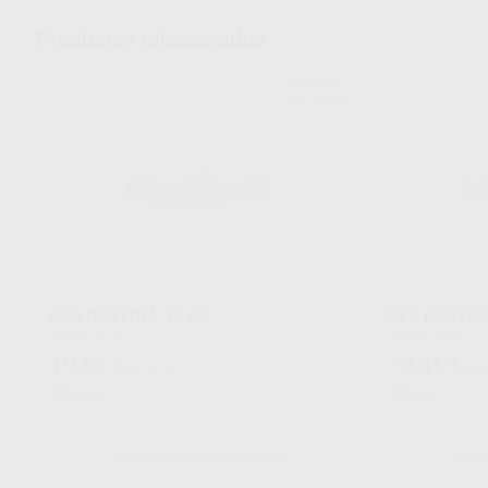
Productos relacionados
NORITAKE
Ref. Grupo
CZR DENTINA 10 GR.
CZR DENTINA
Envase 10 gr.
Envase 50 gr.
19
79
,87
€
,41
€
22,13 €
88,
Oferta
Oferta
SELECCIONAR REFERENCIA
SELE