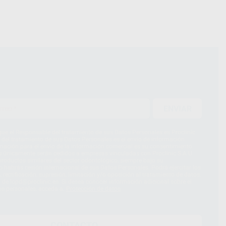
ENVIAR
ue el Responsable del tratamiento de sus Datos Personales es Proclinic
d del tratamiento de sus Datos Personales es el envío de información
imación para el envío de la información comercial es su consentimiento
s únicamente serán cedidos a empresas vinculadas con Proclinic S.A.U.
roductos similares del sector odontológico, siempre bajo su
 habrás cesión internacional de sus Datos Personales. Podrá ejercitar los
 rectificación, supresión, limitación y/o oposición al tratamiento de datos,
és de lopd@proclinic.es. Si desea conocer información adicional sobre el
os personales, acceda a:
Protección de datos
CONTACTO