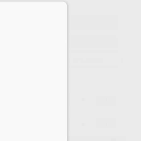
×
Precio con IVA incluido 363,38 €
ELEGIR MODELO
15 días para cambiar de opinión salvo anestesias
316,12 €
-
+
300,31 €
316,12 €
-
+
300,31 €