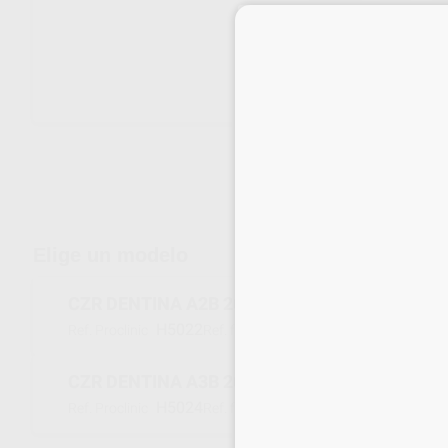
Envíos gratuitos desde 110€
Elige un modelo
CZR DENTINA A2B 200G
H5022
104-2483EU
Ref. Proclinic
Ref. fabricante
CZR DENTINA A3B 200G
H5024
104-2493EU
Ref. Proclinic
Ref. fabricante