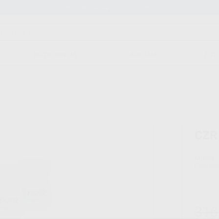
Stock de más de 15.000 productos
ORTODONCIA
CAD/CAM
EST
CZR
Marca
Conteni
316