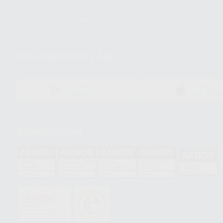
Trabaja con nosotros
Preguntas Frecuentes
(FAQ)
Descarga nuestra App
DISPONIBLE EN
DISPONIBLE 
GOOGLE PLAY
APP STOR
Acreditaciones
HCO-0060/2023
GA-2008/0342
SST-0118/2023
ER-0120/1997
GS-0001/2017