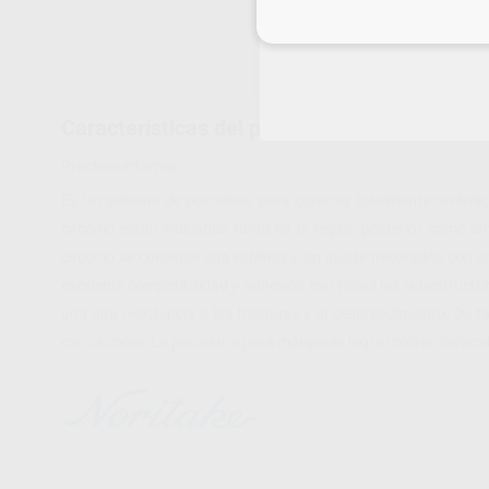
Inicia 
Características del producto
Proclinic informa:
Es Un sistema de porcelana para coronas totalmente cerámica
circonio están indicadas tanto en la región posterior como an
circonio se consigue una estética y un ajuste mejorados con 
excelente compatibilidad y adhesión con todas las subestructu
una alta resistencia a las fracturas y al desprendimiento. De f
con circonio. La porcelana para márgenes logra colores cervica