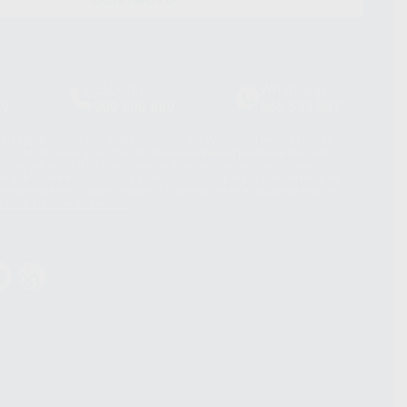
Laboratorio
Whatsapp
39
900 800 880
665 533 087
hatsApp Business son proporcionados por WhatsApp Ireland Limited
. La información que controla WhatsApp Ireland puede ser transferida a
acebook Inc.. Dicha Transferencia Internacional de Datos ofrece
 al basarse en la Cláusula Contractual Tipo para la transferencia de
terceros países. Puede ampliar la información en el siguiente enlace:
s Data Transfer Addendum
.