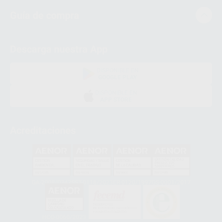
Guía de compra
Descarga nuestra App
DISPONIBLE EN
GOOGLE PLAY
DISPONIBLE EN
APP STORE
Acreditaciones
GA-2008/0342
SST-0118/2023
ER-0120/1997
GS-0001/2017
HCO-0060/2023