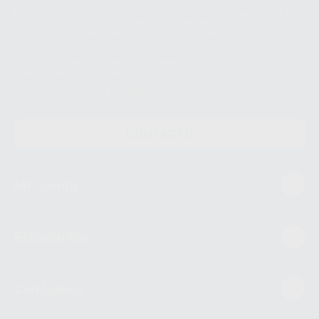
Personales es Proclinic S.A.U.. La Finalidad del tratamiento de sus Datos
Personales es el envío de información comercial. La legitimación para el
envío de la información comercial es su consentimiento prestado. Sus
datos únicamente serán cedidos a empresas vinculadas con Proclinic
S.A.U. que comercialicen productos similares del sector odontológico,
siempre bajo su consentimiento y no habrás cesión internacional de sus
Datos Personales. Podrá ejercitar los derechos de acceso, rectificación,
supresión, limitación y/o oposición al tratamiento de datos, entre otros, a
través de lopd@proclinic.es. Si desea conocer información adicional sobre
el tratamiento de datos personales, acceda a:
Protección de datos
CONTACTO
Mi cuenta
Estudiantes
Conócenos