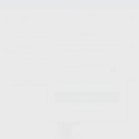
Stock de más de 15.000 productos
¡Hola!
Inicia sesión para ver los precios
del carrito con tus condiciones y
Proclinic
descuentos aplicados.
¿Todavía no tienes nuestra App?
¡Descárgala para ser siempre el primero en conocer nuestras
promociones y descuentos! Disponible en Google Play o App Store.
Google Play
Inicio
/
Laboratorio
/
Maquinaria
/
Decantadoras
/
CYCLONE SEPARADOR
¿Has olvidado tu contraseña?
POLVO DE FRESADO
Registrarme