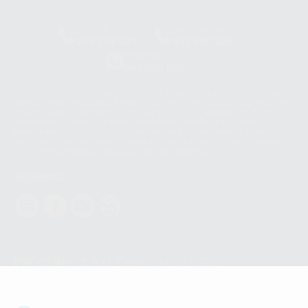
Clínica
Laboratorio
900 393 939
900 800 880
Whatsapp
665 533 087
Los servicios de WhatsApp Business son proporcionados por WhatsApp
Ireland Limited (WhatsApp Ireland). La información que controla WhatsApp
Ireland puede ser transferida a WhatsApp LLC y a Facebook Inc.. Dicha
Transferencia Internacional de Datos ofrece garantías adecuadas al
basarse en la Cláusula Contractual Tipo para la transferencia de datos
personales a terceros países. Puede ampliar la información en el siguiente
enlace:
WhatsApp Business Data Transfer Addendum
.
Síguenos
PROCLINIC S.A.U.
Copyright (c) 2026
Aviso legal
Teléfono:
900 393 939