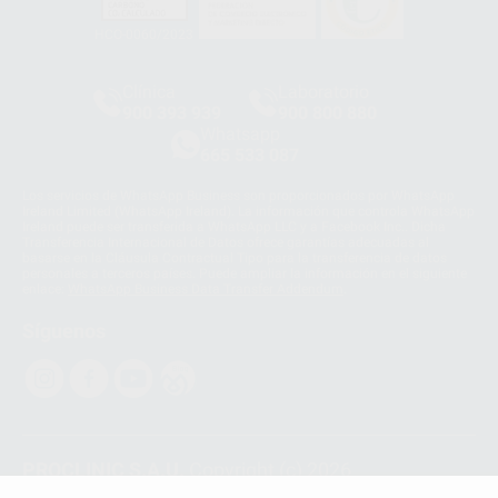
HCO-0060/2023
Clínica
Laboratorio
900 393 939
900 800 880
Whatsapp
665 533 087
Los servicios de WhatsApp Business son proporcionados por WhatsApp
Ireland Limited (WhatsApp Ireland). La información que controla WhatsApp
Ireland puede ser transferida a WhatsApp LLC y a Facebook Inc.. Dicha
Transferencia Internacional de Datos ofrece garantías adecuadas al
basarse en la Cláusula Contractual Tipo para la transferencia de datos
personales a terceros países. Puede ampliar la información en el siguiente
enlace:
WhatsApp Business Data Transfer Addendum
.
Síguenos
PROCLINIC S.A.U.
Copyright (c) 2026
Aviso legal