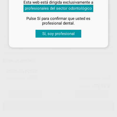
Esta web está dirigida exclusivamente a
tus
descuentos y condiciones
profesionales del sector odontológico
especiales
Pulse Sí para confirmar que usted es
¡Iniciar sesión!
profesional dental.
ELEGIR CANTIDAD
Sí, soy profesional
15 días para cambiar de opinión salvo
anestesias
Elige un modelo
CX-PLUS POLVO
65097
1167
Ref. Proclinic
Ref. fabricante
53,47 €
56,28 €
-
+
AÑADIR AL CARRITO