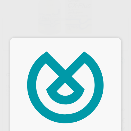
×
CX-PLUS POLVO
Marca
SHOFU
Contenido
35 g
Ref. Proclinic
65097
Ref. fabricante
1167
Precio web
53
,47
€
Desbloquea todas tus ventajas
56,28 €
Precio con IVA incluido 58,82 €
Inicia sesión
para disfrutar de todos