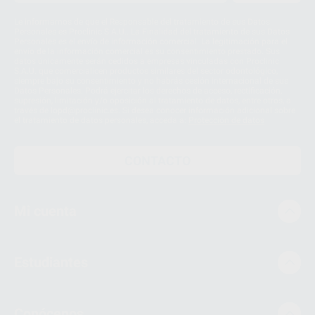
Le informamos de que el Responsable del tratamiento de sus Datos
Personales es Proclinic S.A.U.. La Finalidad del tratamiento de sus Datos
Personales es el envío de información comercial. La legitimación para el
envío de la información comercial es su consentimiento prestado. Sus
datos únicamente serán cedidos a empresas vinculadas con Proclinic
S.A.U. que comercialicen productos similares del sector odontológico,
siempre bajo su consentimiento y no habrás cesión internacional de sus
Datos Personales. Podrá ejercitar los derechos de acceso, rectificación,
supresión, limitación y/o oposición al tratamiento de datos, entre otros, a
través de lopd@proclinic.es. Si desea conocer información adicional sobre
el tratamiento de datos personales, acceda a:
Protección de datos
CONTACTO
Mi cuenta
Estudiantes
Conócenos