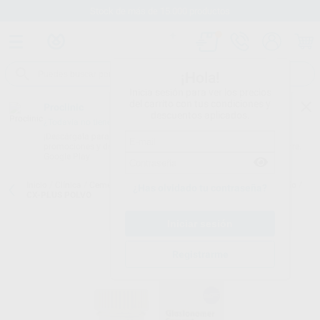
Stock de más de 15.000 productos
¡Hola!
Inicia sesión para ver los precios
del carrito con tus condiciones y
Proclinic
descuentos aplicados.
¿Todavía no tienes nuestra App?
¡Descárgala para ser siempre el primero en conocer nuestras
promociones y descuentos! Disponible en Google Play o App Store.
Google Play
Inicio
/
Clínica
/
Cementos
/
Cementos definitivos-ionómeros de vidrio
/
¿Has olvidado tu contraseña?
CX-PLUS POLVO
Registrarme