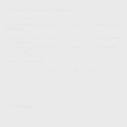
Características del producto
Proclinic informa:
Un mejor ionómero de vidrio cemento de fijación con el tiempo de trabajo
prolongado.
- Alta resistencia a la compresión 149MPa comparados con otros cemento
de la competencia.
- Espesor de película fino, 15 micras optimizando la integridad marginal.
- Radiopacidad 1,55mm.
- Niveles bajos de erosión acida 0,02mm.
- Alta liberación de flúor.
- 0,53g en capsulas.
- Tiempo de trabajo/ 4 minutos 10 segundos desde inicio de mezcla.
SHOFU
Descargas
Hojas de seguridad