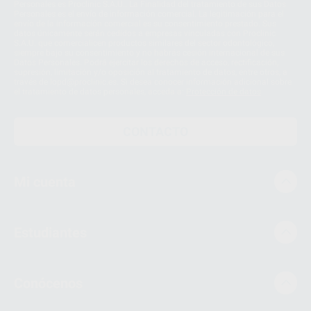
Personales es Proclinic S.A.U.. La Finalidad del tratamiento de sus Datos
Personales es el envío de información comercial. La legitimación para el
envío de la información comercial es su consentimiento prestado. Sus
datos únicamente serán cedidos a empresas vinculadas con Proclinic
S.A.U. que comercialicen productos similares del sector odontológico,
siempre bajo su consentimiento y no habrás cesión internacional de sus
Datos Personales. Podrá ejercitar los derechos de acceso, rectificación,
supresión, limitación y/o oposición al tratamiento de datos, entre otros, a
través de lopd@proclinic.es. Si desea conocer información adicional sobre
el tratamiento de datos personales, acceda a:
Protección de datos
CONTACTO
Mi cuenta
Estudiantes
Conócenos