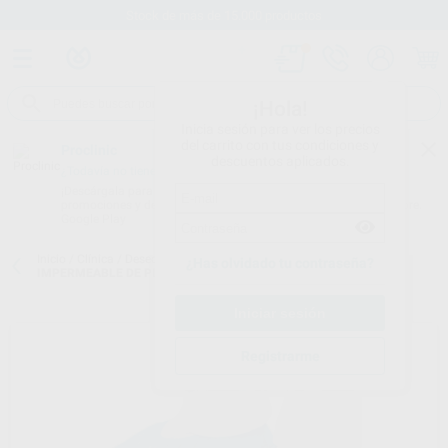
Stock de más de 15.000 productos
¡Hola!
Inicia sesión para ver los precios
del carrito con tus condiciones y
Proclinic
descuentos aplicados.
¿Todavía no tienes nuestra App?
¡Descárgala para ser siempre el primero en conocer nuestras
promociones y descuentos! Disponible en Google Play o App Store.
Google Play
Inicio
/
Clínica
/
Desechables
/
Cubrezapatos
/
CUBREZAPATOS
¿Has olvidado tu contraseña?
IMPERMEABLE DE PLÁSTICO
Registrarme