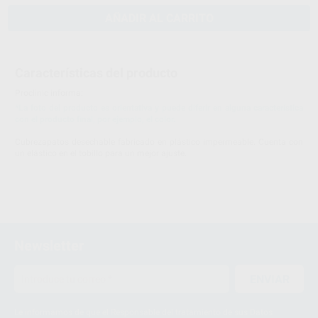
AÑADIR AL CARRITO
Características del producto
Proclinic informa:
*La foto del producto es orientativa y puede diferir en alguna característica
con el producto final, por ejemplo, el color.
Cubrezapatos desechable fabricado en plástico impermeable. Cuenta con
un elástico en el tobillo para un mejor ajuste.
Newsletter
ENVIAR
Le informamos de que el Responsable del tratamiento de sus Datos