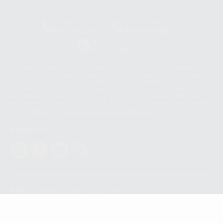
Clínica
Laboratorio
900 393 939
900 800 880
Whatsapp
665 533 087
Los servicios de WhatsApp Business son proporcionados por WhatsApp
Ireland Limited (WhatsApp Ireland). La información que controla WhatsApp
Ireland puede ser transferida a WhatsApp LLC y a Facebook Inc.. Dicha
Transferencia Internacional de Datos ofrece garantías adecuadas al
basarse en la Cláusula Contractual Tipo para la transferencia de datos
personales a terceros países. Puede ampliar la información en el siguiente
enlace:
WhatsApp Business Data Transfer Addendum
.
Síguenos
PROCLINIC S.A.U.
Copyright (c) 2026
Aviso legal
Teléfono:
900 393 939