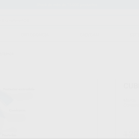
Stock de más de 15.000 productos
ORTODONCIA
CAD/CAM
EST
OSTERIOR
CUB
Marca
Conteni
120