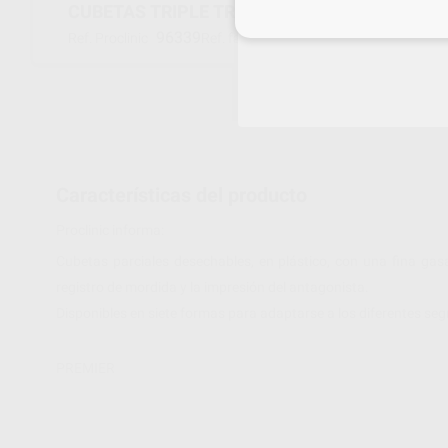
CUBETAS TRIPLE TRAY POSTERIOR
Inicia 
96339
PE03083
Ref. Proclinic
Ref. fabricante
Características del producto
Proclinic informa:
Cubetas parciales desechables, en plástico, con una fina gasa
registro de mordida y la impresión del antagonista.
Disponibles en siete formas para adaptarse a los diferentes se
PREMIER