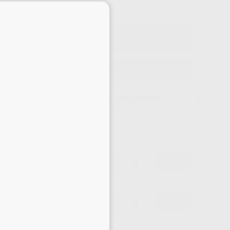
×
Precio con IVA incluido 138,85 €
ELEGIR MODELO
15 días para cambiar de opinión salvo anestesias
120,79 €
-
+
114,75 €
120,79 €
-
+
114,75 €