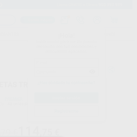
900 393 939
Envíos gratuitos desde 110€
Llama GRATIS a Clínica
Carrito mágico
UDIANTES
FOLLETOS
FORMACIONES
¡Hola!
Inicia sesión para ver los precios
del carrito con tus condiciones y
descuentos aplicados.
¿Has olvidado tu contraseña?
ETAS TRIPLE TRAY POSTERIOR
PREMIER
do
48 unidades
Registrarme
Precio web
114
,75
€
,79 €