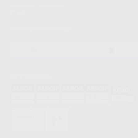
Preguntas Frecuentes
(FAQ)
Descarga nuestra App
DISPONIBLE EN
DISPONIBLE 
GOOGLE PLAY
APP STOR
Acreditaciones
HCO-0060/2023
GA-2008/0342
SST-0118/2023
ER-0120/1997
GS-0001/2017