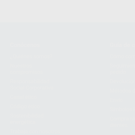
Conócenos
Guía de 
¿Quiénes somos?
Cómo com
Nuestros
Seguimien
compromisos
pedido
Responsabilidad
Devolucio
Social Corporativa
Métodos d
Canal ético
Envío
Código ético
Símbolos 
Sostenibilidad
Compra rá
energética
dientes
Trabaja con nosotros