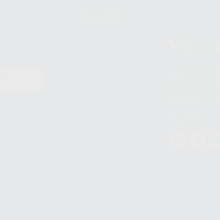
Material para
estudiantes
Clínica
900 393 9
Los servicios de W
(WhatsApp Ireland)
EN
WhatsApp LLC y a F
E
garantías adecuadas
datos personales a 
WhatsApp Busines
Síguenos