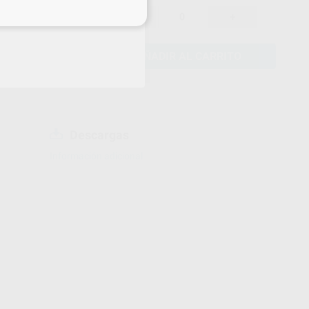
120,79 €
eciales
-
+
114,75 €
AÑADIR AL CARRITO
Descargas
Información adicional