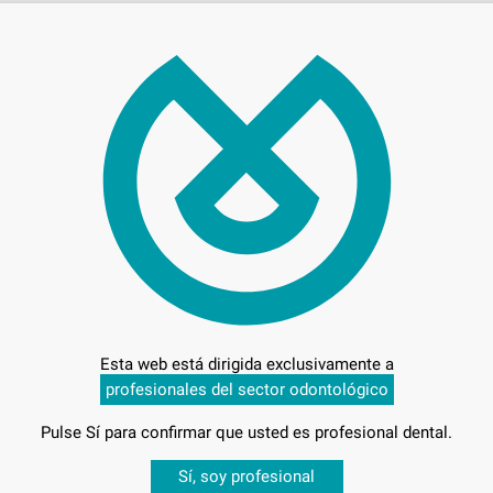
Entrega en 24h
Esta web está dirigida exclusivamente a
profesionales del sector odontológico
Pulse Sí para confirmar que usted es profesional dental.
Desbloquea todas tus ventajas
Sí, soy profesional