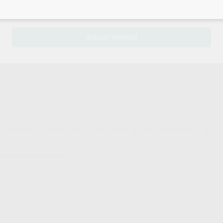
sesión
para disfrutar de todos tus
descuentos y condiciones esp
¡Iniciar sesión!
 intermedia. Posibilita en una sola toma: la toma de impresión, el
gmentos de las arcadas.