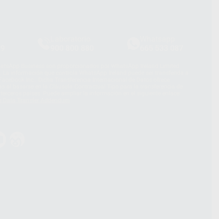
Laboratorio
Whatsapp
39
900 800 880
665 533 087
hatsApp Business son proporcionados por WhatsApp Ireland Limited
. La información que controla WhatsApp Ireland puede ser transferida a
acebook Inc.. Dicha Transferencia Internacional de Datos ofrece
 al basarse en la Cláusula Contractual Tipo para la transferencia de
terceros países. Puede ampliar la información en el siguiente enlace:
s Data Transfer Addendum
.