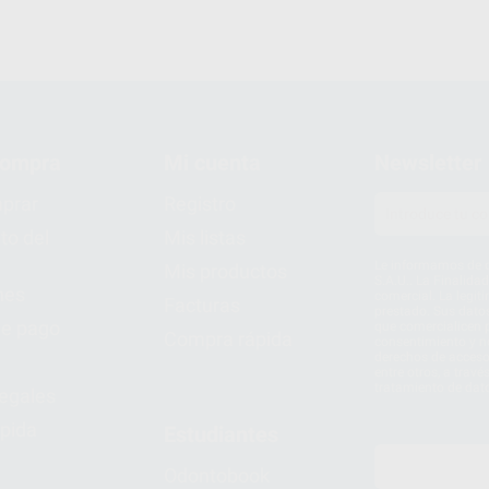
compra
Mi cuenta
Newsletter
prar
Registro
to del
Mis listas
Le informamos de q
Mis productos
S.A.U.. La Finalida
nes
comercial. La legit
Facturas
prestado. Sus dato
e pago
que comercialicen p
Compra rápida
consentimiento y no
derechos de acceso,
entre otros, a trav
tratamiento de dat
legales
pida
Estudiantes
Odontobook