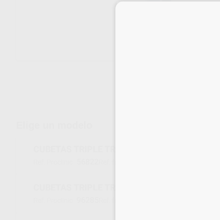
Envíos gratuitos desde 110€
Elige un modelo
CUBETAS TRIPLE TRAY POSTERIOR SIN LADO
56822
PE03086
Ref. Proclinic
Ref. fabricante
CUBETAS TRIPLE TRAY POSTERIOR ANCHO
96285
PE03087
Ref. Proclinic
Ref. fabricante