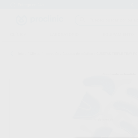
Entrega en 24h
15 días para cambiar de opinión
CLÍNICA
LABORATORIO
EQUIPAMIENTO
Inicio
/
Clínica
/
Impresión
/
Cubetas de plástico
/
CUBETAS TRIPLE TRAY P