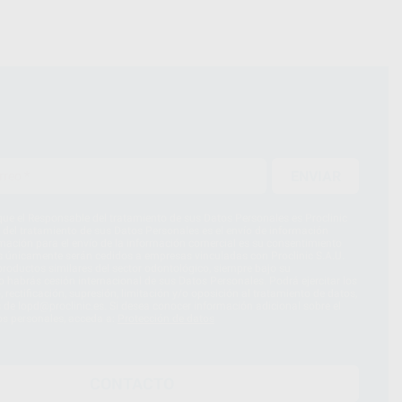
ENVIAR
ue el Responsable del tratamiento de sus Datos Personales es Proclinic
d del tratamiento de sus Datos Personales es el envío de información
imación para el envío de la información comercial es su consentimiento
s únicamente serán cedidos a empresas vinculadas con Proclinic S.A.U.
roductos similares del sector odontológico, siempre bajo su
 habrás cesión internacional de sus Datos Personales. Podrá ejercitar los
 rectificación, supresión, limitación y/o oposición al tratamiento de datos,
és de lopd@proclinic.es. Si desea conocer información adicional sobre el
os personales, acceda a:
Protección de datos
CONTACTO