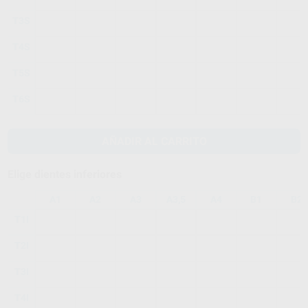
T3S
T4S
T5S
T6S
AÑADIR AL CARRITO
Elige dientes inferiores
A1
A2
A3
A3,5
A4
B1
B2
T1I
T2I
T3I
T4I