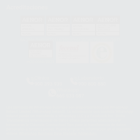
Acreditaciones
GA-2008/0342
SST-0118/2023
ER-0120/1997
GS-0001/2017
HCO-0060/2023
Clínica
Laboratorio
900 393 939
900 800 880
Whatsapp
665 533 087
Los servicios de WhatsApp Business son proporcionados por WhatsApp
Ireland Limited (WhatsApp Ireland). La información que controla WhatsApp
Ireland puede ser transferida a WhatsApp LLC y a Facebook Inc.. Dicha
Transferencia Internacional de Datos ofrece garantías adecuadas al
basarse en la Cláusula Contractual Tipo para la transferencia de datos
personales a terceros países. Puede ampliar la información en el siguiente
enlace:
WhatsApp Business Data Transfer Addendum
.