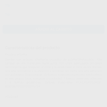
T5I
T6I
AÑADIR AL CARRITO
Características del producto
Proclinic informa:
Dientes con enlaces altamente cruzados de polimetilmetacrilato. Alta
calidad de los materiales base junto con unos adecuados procesos
tecnológicos que aseguran el color y la estabilidad al calor de los dientes,
una alta resistencia a la abrasión y solventes así como una alta adhesión
con polímeros. Disponible en 18 formas anteriores superiores subdivididas
en tres grupos (oval, triangular y cuadrada), 7 formas anteriores inferiores
y 6 formas posteriores. Colores disponibles A1,A2,A3,A3'5,A4,B1,
B2,B3,BL3,C2,C3,D2,D3 y D4.
POLIDENT