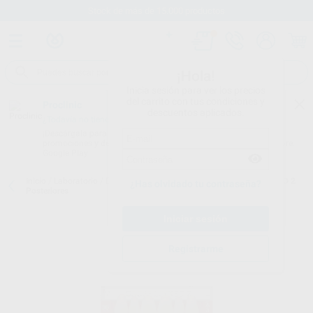
Stock de más de 15.000 productos
¡Hola!
Inicia sesión para ver los precios
del carrito con tus condiciones y
Proclinic
descuentos aplicados.
¿Todavía no tienes nuestra App?
¡Descárgala para ser siempre el primero en conocer nuestras
promociones y descuentos! Disponible en Google Play o App Store.
Google Play
Inicio
/
Laboratorio
/
Dientes
/
Dientes cross linked 2
/
CROSS LINKED 2
¿Has olvidado tu contraseña?
Posteriores
Registrarme