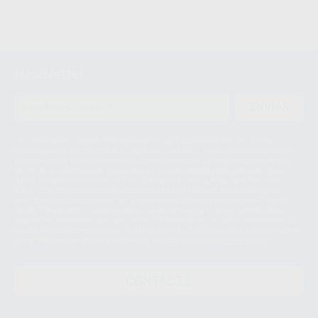
Newsletter
ENVIAR
Le informamos de que el Responsable del tratamiento de sus Datos
Personales es Proclinic S.A.U.. La Finalidad del tratamiento de sus Datos
Personales es el envío de información comercial. La legitimación para el
envío de la información comercial es su consentimiento prestado. Sus
datos únicamente serán cedidos a empresas vinculadas con Proclinic
S.A.U. que comercialicen productos similares del sector odontológico,
siempre bajo su consentimiento y no habrás cesión internacional de sus
Datos Personales. Podrá ejercitar los derechos de acceso, rectificación,
supresión, limitación y/o oposición al tratamiento de datos, entre otros, a
través de lopd@proclinic.es. Si desea conocer información adicional sobre
el tratamiento de datos personales, acceda a:
Protección de datos
CONTACTO