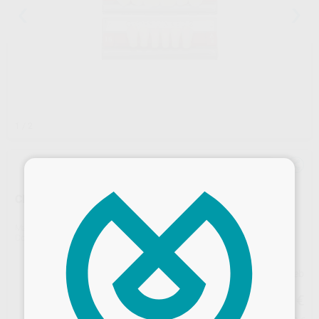
1
/ 2
×
CROSS LINKED 2 Posteriores
Marca
POLIDENT
Contenido
1 unidad
Precio web
5
,08
€
5,35 €