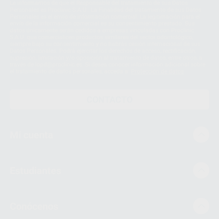
Le informamos de que el Responsable del tratamiento de sus Datos
Personales es Proclinic S.A.U.. La Finalidad del tratamiento de sus Datos
Personales es el envío de información comercial. La legitimación para el
envío de la información comercial es su consentimiento prestado. Sus
datos únicamente serán cedidos a empresas vinculadas con Proclinic
S.A.U. que comercialicen productos similares del sector odontológico,
siempre bajo su consentimiento y no habrás cesión internacional de sus
Datos Personales. Podrá ejercitar los derechos de acceso, rectificación,
supresión, limitación y/o oposición al tratamiento de datos, entre otros, a
través de lopd@proclinic.es. Si desea conocer información adicional sobre
el tratamiento de datos personales, acceda a:
Protección de datos
CONTACTO
Mi cuenta
Estudiantes
Conócenos