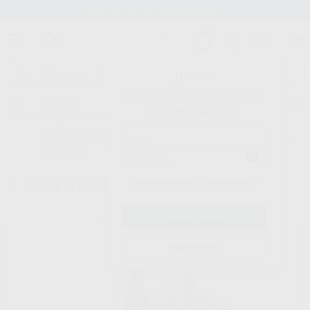
Stock de más de 15.000 productos
¡Hola!
Inicia sesión para ver los precios
del carrito con tus condiciones y
Proclinic
descuentos aplicados.
¿Todavía no tienes nuestra App?
¡Descárgala para ser siempre el primero en conocer nuestras
promociones y descuentos! Disponible en Google Play o App Store.
Google Play
Inicio
/
Ortodoncia
/
Intraoral metálico y estético
/
Control de hábitos
/
¿Has olvidado tu contraseña?
CONTROL DE HÁBITOS
Registrarme