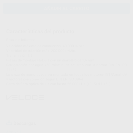
AÑADIR AL CARRITO
Características del producto
Proclinic informa:
Velocidad máxima de conducción. 40.000 U/Min.
Velocidad de rotación máx. 200.000 U/Min.
Transmisión 1:5
Fresas de montaje FG-Burs con un diámetro de 1,6 mm
Refrigeración por agua >50 ml/min. de acuerdo con la norma DIN EN ISO
14457
La pieza de mano puede ser montada en todos los motores INTRAmatic®
y motores con conexión según DIN EN ISO 3964
Barra de fibra óptica de luz con hasta 25.000 LUX (LE15L/LP15L)
Descargas
Archivo 1