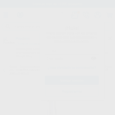
Stock de más de 15.000 productos
¡Hola!
Inicia sesión para ver los precios
del carrito con tus condiciones y
Proclinic
descuentos aplicados.
¿Todavía no tienes nuestra App?
¡Descárgala para ser siempre el primero en conocer nuestras
promociones y descuentos! Disponible en Google Play o App Store.
Google Play
Inicio
/
Equipamiento
/
Rotatorio
/
Contra-ángulos multiplicador(rojo) con
¿Has olvidado tu contraseña?
luz
/
CONTRA ANGULO VELOCE ANDANTE TRANSMISION 1:5 CON LUZ
ANILLO ROJO
Registrarme