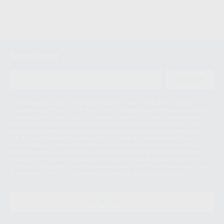
Instrucciones de uso
Newsletter
ENVIAR
Le informamos de que el Responsable del tratamiento de sus Datos
Personales es Proclinic S.A.U.. La Finalidad del tratamiento de sus Datos
Personales es el envío de información comercial. La legitimación para el
envío de la información comercial es su consentimiento prestado. Sus
datos únicamente serán cedidos a empresas vinculadas con Proclinic
S.A.U. que comercialicen productos similares del sector odontológico,
siempre bajo su consentimiento y no habrás cesión internacional de sus
Datos Personales. Podrá ejercitar los derechos de acceso, rectificación,
supresión, limitación y/o oposición al tratamiento de datos, entre otros, a
través de lopd@proclinic.es. Si desea conocer información adicional sobre
el tratamiento de datos personales, acceda a:
Protección de datos
CONTACTO