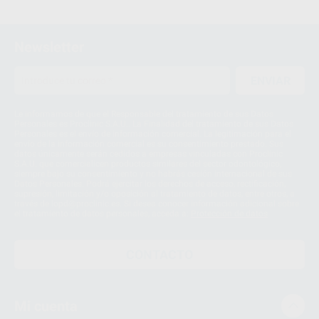
Newsletter
ENVIAR
Le informamos de que el Responsable del tratamiento de sus Datos
Personales es Proclinic S.A.U.. La Finalidad del tratamiento de sus Datos
Personales es el envío de información comercial. La legitimación para el
envío de la información comercial es su consentimiento prestado. Sus
datos únicamente serán cedidos a empresas vinculadas con Proclinic
S.A.U. que comercialicen productos similares del sector odontológico,
siempre bajo su consentimiento y no habrás cesión internacional de sus
Datos Personales. Podrá ejercitar los derechos de acceso, rectificación,
supresión, limitación y/o oposición al tratamiento de datos, entre otros, a
través de lopd@proclinic.es. Si desea conocer información adicional sobre
el tratamiento de datos personales, acceda a:
Protección de datos
CONTACTO
Mi cuenta