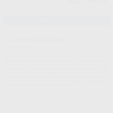
1.099,00 €
-38%
-
+
AÑADIR AL CARRITO
Características del producto
Proclinic informa:
Este contra-ángulo incorpora un sistema de irrigación interna del
instrumento único en el mundo para micromotor de irrigación externa. El
agarre del instrumento no se ve entorpecido por la línea de irrigación. El
chorro de líquido fisiológico se proyecta en el mismo eje del taladro
proporcionando una refrigeración perfecta, especialmente durante la
colocación de implantes por medio de guías quirúrgicas. El CA 20:1
incluye una cabeza en miniatura sin dejar de ser el más ligero del mercado.
Sus ejes y engranajes se han mecanizado con un acero que se caracteriza
por su resistencia elevada a las soluciones salinas.
Solo válido para irrigación externa.
BIEN-AIR