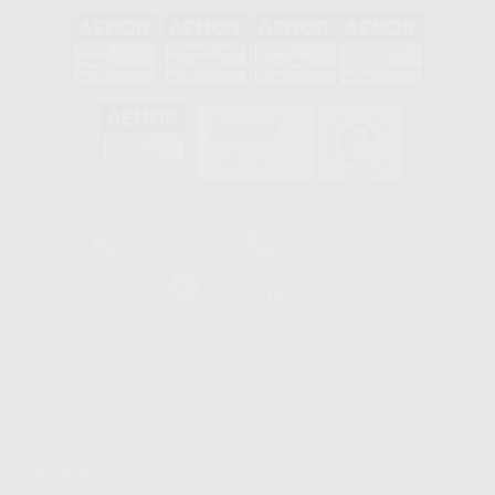
GA-2008/0342
SST-0118/2023
ER-0120/1997
GS-0001/2017
HCO-0060/2023
Clínica
Laboratorio
900 393 939
900 800 880
Whatsapp
665 533 087
Los servicios de WhatsApp Business son proporcionados por WhatsApp
Ireland Limited (WhatsApp Ireland). La información que controla WhatsApp
Ireland puede ser transferida a WhatsApp LLC y a Facebook Inc.. Dicha
Transferencia Internacional de Datos ofrece garantías adecuadas al
basarse en la Cláusula Contractual Tipo para la transferencia de datos
personales a terceros países. Puede ampliar la información en el siguiente
enlace:
WhatsApp Business Data Transfer Addendum
.
Síguenos