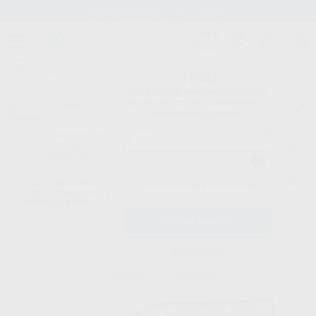
Stock de más de 15.000 productos
¡Hola!
Inicia sesión para ver los precios
del carrito con tus condiciones y
Proclinic
descuentos aplicados.
¿Todavía no tienes nuestra App?
¡Descárgala para ser siempre el primero en conocer nuestras
promociones y descuentos! Disponible en Google Play o App Store.
Google Play
Inicio
/
Equipamiento
/
Cirugía e implantes
/
Contra ángulos quirúrgicos
¿Has olvidado tu contraseña?
con luz. reductores
/
CONTRA ANGULO QUIRURGICO REDUCCION 20:1
MICRO SERIES
Registrarme