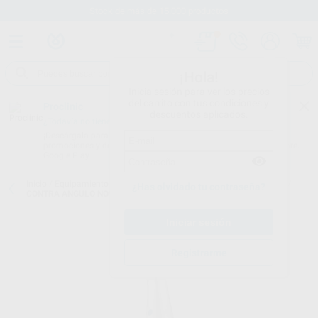
Stock de más de 15.000 productos
¡Hola!
Inicia sesión para ver los precios
del carrito con tus condiciones y
Proclinic
descuentos aplicados.
¿Todavía no tienes nuestra App?
¡Descárgala para ser siempre el primero en conocer nuestras
promociones y descuentos! Disponible en Google Play o App Store.
Google Play
Inicio
/
Equipamiento
/
Rotatorio
/
Contra-ángulos 1:1(azul) con luz
/
¿Has olvidado tu contraseña?
CONTRA ANGULO NOVA 1:1 L
Registrarme