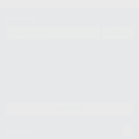
Newsletter
ENVIAR
Le informamos de que el Responsable del tratamiento de sus Datos
Personales es Proclinic S.A.U.. La Finalidad del tratamiento de sus Datos
Personales es el envío de información comercial. La legitimación para el
envío de la información comercial es su consentimiento prestado. Sus
datos únicamente serán cedidos a empresas vinculadas con Proclinic
S.A.U. que comercialicen productos similares del sector odontológico,
siempre bajo su consentimiento y no habrás cesión internacional de sus
Datos Personales. Podrá ejercitar los derechos de acceso, rectificación,
supresión, limitación y/o oposición al tratamiento de datos, entre otros, a
través de lopd@proclinic.es. Si desea conocer información adicional sobre
el tratamiento de datos personales, acceda a:
Protección de datos
CONTACTO
Mi cuenta