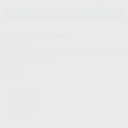
-
+
AÑADIR AL CARRITO
Características del producto
Proclinic informa:
Contra ángulo 1:1 con luz Advanced. Cabezal pequeño y cónico Ø 6.3 mm
12.9 mm. Acero inoxidable. Cabeza a prueba de golpes. Válvula
antirretorno. Garantía de 2 años.
BIEN-AIR
Descargas
Información adicional
Archivo 1
Instrucciones de uso