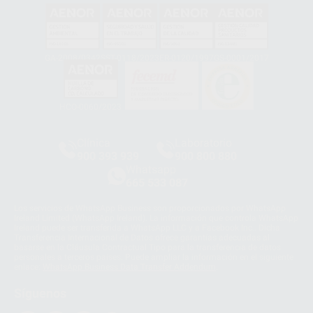
GA-2008/0342
SST-0118/2023
ER-0120/1997
GS-0001/2017
HCO-0060/2023
Clínica
Laboratorio
900 393 939
900 800 880
Whatsapp
665 533 087
Los servicios de WhatsApp Business son proporcionados por WhatsApp
Ireland Limited (WhatsApp Ireland). La información que controla WhatsApp
Ireland puede ser transferida a WhatsApp LLC y a Facebook Inc.. Dicha
Transferencia Internacional de Datos ofrece garantías adecuadas al
basarse en la Cláusula Contractual Tipo para la transferencia de datos
personales a terceros países. Puede ampliar la información en el siguiente
enlace:
WhatsApp Business Data Transfer Addendum
.
Síguenos