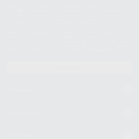
Le informamos de que el Responsable del tratamiento de sus Datos
Personales es Proclinic S.A.U.. La Finalidad del tratamiento de sus Datos
Personales es el envío de información comercial. La legitimación para el
envío de la información comercial es su consentimiento prestado. Sus
datos únicamente serán cedidos a empresas vinculadas con Proclinic
S.A.U. que comercialicen productos similares del sector odontológico,
siempre bajo su consentimiento y no habrás cesión internacional de sus
Datos Personales. Podrá ejercitar los derechos de acceso, rectificación,
supresión, limitación y/o oposición al tratamiento de datos, entre otros, a
través de lopd@proclinic.es. Si desea conocer información adicional sobre
el tratamiento de datos personales, acceda a:
Protección de datos
CONTACTO
Mi cuenta
Estudiantes
Conócenos