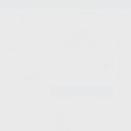
Stock de más de 15.000 productos
¡Hola!
Inicia sesión para ver los precios
del carrito con tus condiciones y
Proclinic
descuentos aplicados.
¿Todavía no tienes nuestra App?
¡Descárgala para ser siempre el primero en conocer nuestras
promociones y descuentos! Disponible en Google Play o App Store.
Google Play
Inicio
/
Equipamiento
/
Rotatorio
/
Contra-ángulos multiplicador(rojo) con
¿Has olvidado tu contraseña?
luz
/
CONTRA ANGULO MULTIPICADOR S-MAX M95L 1:5
Registrarme