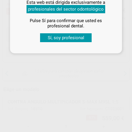
Esta web está dirigida exclusivamente a
tus
descuentos y condiciones
¡Mejor oferta!
559
profesionales del sector odontológico
,00
€
1.308,00 €
especiales
-57%
Precio con IVA incluido 676,39 €
Pulse Sí para confirmar que usted es
¡Iniciar sesión!
profesional dental.
Sí, soy profesional
ELEGIR CANTIDAD
15 días para cambiar de opinión salvo
anestesias
Elige un modelo
CONTRA ANGULO MULTIPICADOR S-MAX M95L 1:5
18310
C1023001
Ref. Proclinic
Ref. fabricante
559,00 €
-57%
-
+