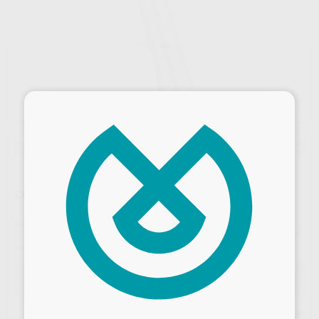
×
Sin descuentos adicionales
CONTRA ANGULO MULTIPICADOR S-MAX M95L 1:5
Marca
NSK
Contenido
1 unidad + Boquilla de engrase + Manual de mantenimiento.
Ref. Proclinic
18310
Ref. fabricante
C1023001
Oferta
559,00 €
Comprando
1 unidad
te ahorras el
57%
Desbloquea todas tus ventajas
Precio web
Inicia sesión
para disfrutar de todos