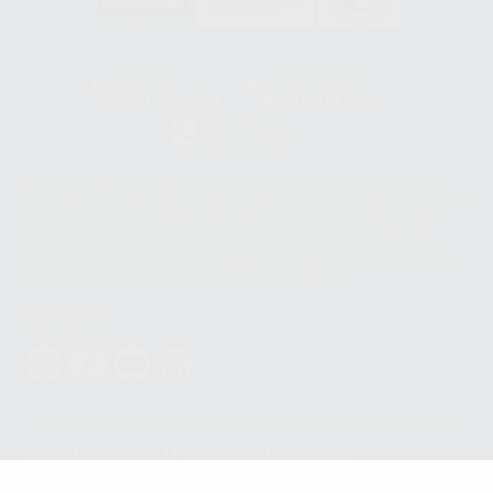
HCO-0060/2023
Clínica
Laboratorio
900 393 939
900 800 880
Whatsapp
665 533 087
Los servicios de WhatsApp Business son proporcionados por WhatsApp
Ireland Limited (WhatsApp Ireland). La información que controla WhatsApp
Ireland puede ser transferida a WhatsApp LLC y a Facebook Inc.. Dicha
Transferencia Internacional de Datos ofrece garantías adecuadas al
basarse en la Cláusula Contractual Tipo para la transferencia de datos
personales a terceros países. Puede ampliar la información en el siguiente
enlace:
WhatsApp Business Data Transfer Addendum
.
Síguenos
PROCLINIC S.A.U.
Copyright (c) 2026
Aviso legal