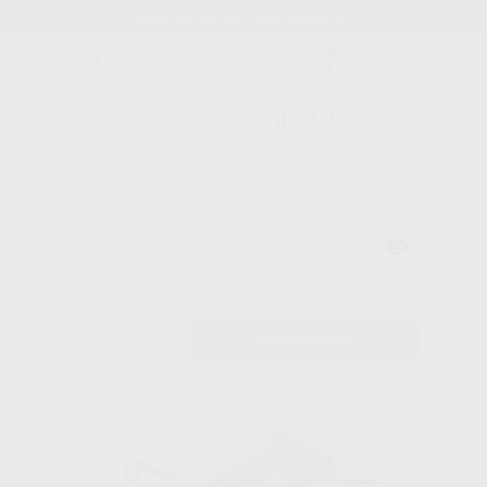
Stock de más de 15.000 productos
¡Hola!
Inicia sesión para ver los precios
del carrito con tus condiciones y
Proclinic
descuentos aplicados.
¿Todavía no tienes nuestra App?
¡Descárgala para ser siempre el primero en conocer nuestras
promociones y descuentos! Disponible en Google Play o App Store.
Google Play
Inicio
/
Ortodoncia
/
Instrumental
/
Stripping
/
CONTRA-ÁNGULO
¿Has olvidado tu contraseña?
INTENSIV SWINGLE CON LUZ
Registrarme