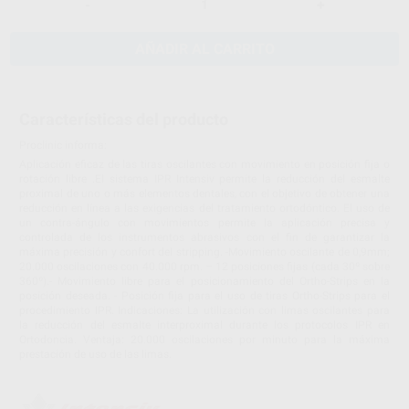
-
+
AÑADIR AL CARRITO
Características del producto
Proclinic informa:
Aplicación eficaz de las tiras oscilantes con movimiento en posición fija o
rotación libre .El sistema IPR Intensiv permite la reducción del esmalte
proximal de uno o más elementos dentales, con el objetivo de obtener una
reducción en línea a las exigencias del tratamiento ortodóntico. El uso de
un contra-ángulo con movimientos permite la aplicación precisa y
controlada de los instrumentos abrasivos con el fin de garantizar la
máxima precisión y confort del stripping. -Movimiento oscilante de 0,9mm;
20.000 oscilaciones con 40.000 rpm. – 12 posiciones fijas (cada 30º sobre
360º).- Movimiento libre para el posicionamiento del Ortho-Strips en la
posición deseada. - Posición fija para el uso de tiras Ortho-Strips para el
procedimiento IPR. Indicaciones: La utilización con limas oscilantes para
la reducción del esmalte interproximal durante los protocolos IPR en
Ortodoncia. Ventaja: 20.000 oscilaciones por minuto para la máxima
prestación de uso de las limas.