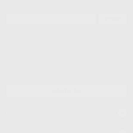
Newsletter
ENVIAR
Le informamos de que el Responsable del tratamiento de sus Datos
Personales es Proclinic S.A.U.. La Finalidad del tratamiento de sus Datos
Personales es el envío de información comercial. La legitimación para el
envío de la información comercial es su consentimiento prestado. Sus
datos únicamente serán cedidos a empresas vinculadas con Proclinic
S.A.U. que comercialicen productos similares del sector odontológico,
siempre bajo su consentimiento y no habrás cesión internacional de sus
Datos Personales. Podrá ejercitar los derechos de acceso, rectificación,
supresión, limitación y/o oposición al tratamiento de datos, entre otros, a
través de lopd@proclinic.es. Si desea conocer información adicional sobre
el tratamiento de datos personales, acceda a:
Protección de datos
CONTACTO
Mi cuenta