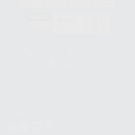
GA-2008/0342
SST-0118/2023
ER-0120/1997
GS-0001/2017
HCO-0060/2023
Clínica
Laboratorio
900 393 939
900 800 880
Whatsapp
665 533 087
Los servicios de WhatsApp Business son proporcionados por WhatsApp
Ireland Limited (WhatsApp Ireland). La información que controla WhatsApp
Ireland puede ser transferida a WhatsApp LLC y a Facebook Inc.. Dicha
Transferencia Internacional de Datos ofrece garantías adecuadas al
basarse en la Cláusula Contractual Tipo para la transferencia de datos
personales a terceros países. Puede ampliar la información en el siguiente
enlace:
WhatsApp Business Data Transfer Addendum
.
Síguenos