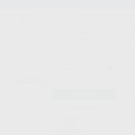
Stock de más de 15.000 productos
¡Hola!
Inicia sesión para ver los precios
del carrito con tus condiciones y
Proclinic
descuentos aplicados.
¿Todavía no tienes nuestra App?
¡Descárgala para ser siempre el primero en conocer nuestras
promociones y descuentos! Disponible en Google Play o App Store.
Google Play
Inicio
/
Equipamiento
/
Rotatorio
/
Contra-ángulos 1:1(azul) con luz
/
¿Has olvidado tu contraseña?
CONTRA ANGULO ANILLO AZUL 1:1 NANO 25LS
Registrarme