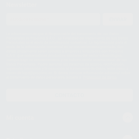
Newsletter
ENVIAR
Le informamos de que el Responsable del tratamiento de sus Datos
Personales es Proclinic S.A.U.. La Finalidad del tratamiento de sus Datos
Personales es el envío de información comercial. La legitimación para el
envío de la información comercial es su consentimiento prestado. Sus
datos únicamente serán cedidos a empresas vinculadas con Proclinic
S.A.U. que comercialicen productos similares del sector odontológico,
siempre bajo su consentimiento y no habrás cesión internacional de sus
Datos Personales. Podrá ejercitar los derechos de acceso, rectificación,
supresión, limitación y/o oposición al tratamiento de datos, entre otros, a
través de lopd@proclinic.es. Si desea conocer información adicional sobre
el tratamiento de datos personales, acceda a:
Protección de datos
CONTACTO
Mi cuenta