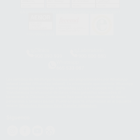
GA-2008/0342
SST-0118/2023
ER-0120/1997
GS-0001/2017
HCO-0060/2023
Clínica
Laboratorio
900 393 939
900 800 880
Whatsapp
665 533 087
Los servicios de WhatsApp Business son proporcionados por WhatsApp
Ireland Limited (WhatsApp Ireland). La información que controla WhatsApp
Ireland puede ser transferida a WhatsApp LLC y a Facebook Inc.. Dicha
Transferencia Internacional de Datos ofrece garantías adecuadas al
basarse en la Cláusula Contractual Tipo para la transferencia de datos
personales a terceros países. Puede ampliar la información en el siguiente
enlace:
WhatsApp Business Data Transfer Addendum
.
Síguenos