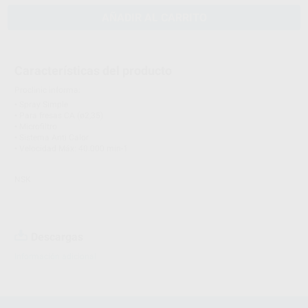
AÑADIR AL CARRITO
Características del producto
Proclinic informa:
• Spray Simple
• Para fresas CA (ø2,35)
• Microfiltro
• Sistema Anti Calor
• Velocidad Máx: 40.000 min-1
NSK
Descargas
Información adicional