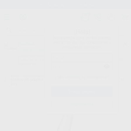
Stock de más de 15.000 productos
¡Hola!
Inicia sesión para ver los precios
del carrito con tus condiciones y
Proclinic
descuentos aplicados.
¿Todavía no tienes nuestra App?
¡Descárgala para ser siempre el primero en conocer nuestras
promociones y descuentos! Disponible en Google Play o App Store.
Google Play
Inicio
/
Equipamiento
/
Rotatorio
/
Contra-ángulos 1:1(azul) con luz
/
¿Has olvidado tu contraseña?
MANGO DE CONTRA ANGULO ANILLO AZUL 1:1 MASTERMATIC LUX M
20 L
Registrarme