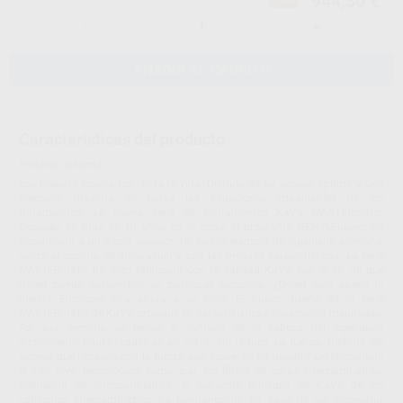
944,30 €
-
+
AÑADIR AL CARRITO
Características del producto
Proclinic informa:
Los mejores resultados. Toda la vida. Disfrute de un acceso óptimo y una
precisión máxima en todas las situaciones imaginables de los
tratamientos. La nueva serie de instrumentos KaVo MASTERmatic.
Después de más de 10 años en la cima, el programa GENTLEpower ha
encontrado a un digno sucesor. Un nuevo ejemplo de ingeniería alemana,
unido al espíritu de innovación y con las mejores características. La serie
MASTERmatic ha sido fabricada con la calidad KaVo con el fin de que
Usted pueda aprovechar su potencial completo. ¿Usted sólo quiere lo
mejor? Entonces viva ahora a su nivel. El nuevo diseño de la serie
MASTERmatic de KaVo prosigue en características claramente mejoradas.
Así, por ejemplo, se redujo el tamaño de la cabeza del legendario
instrumento multiplicador en un 20 %, sin reducir su fuerza. Disfrute del
acceso que necesita con la fuerza que desee. Se ha usado y perfeccionado
el alto nivel tecnológico, como p.ej. los filtros de spray intercambiables.
Hablando de intercambiables: el conocido principio de KaVo de los
cabezales intercambiables ha permanecido. En caso de ser necesario,