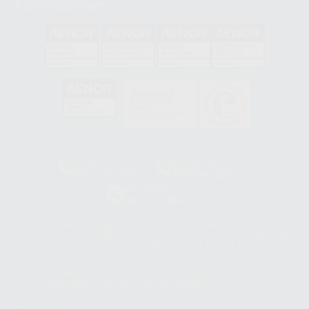
Acreditaciones
GA-2008/0342
SST-0118/2023
ER-0120/1997
GS-0001/2017
HCO-0060/2023
Clínica
Laboratorio
900 393 939
900 800 880
Whatsapp
665 533 087
Los servicios de WhatsApp Business son proporcionados por WhatsApp
Ireland Limited (WhatsApp Ireland). La información que controla WhatsApp
Ireland puede ser transferida a WhatsApp LLC y a Facebook Inc.. Dicha
Transferencia Internacional de Datos ofrece garantías adecuadas al
basarse en la Cláusula Contractual Tipo para la transferencia de datos
personales a terceros países. Puede ampliar la información en el siguiente
enlace:
WhatsApp Business Data Transfer Addendum
.