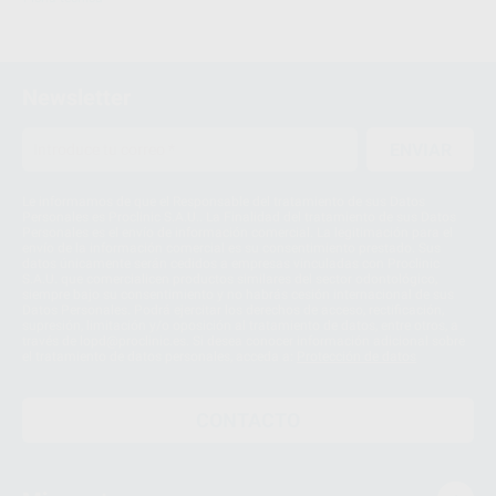
Newsletter
ENVIAR
Le informamos de que el Responsable del tratamiento de sus Datos
Personales es Proclinic S.A.U.. La Finalidad del tratamiento de sus Datos
Personales es el envío de información comercial. La legitimación para el
envío de la información comercial es su consentimiento prestado. Sus
datos únicamente serán cedidos a empresas vinculadas con Proclinic
S.A.U. que comercialicen productos similares del sector odontológico,
siempre bajo su consentimiento y no habrás cesión internacional de sus
Datos Personales. Podrá ejercitar los derechos de acceso, rectificación,
supresión, limitación y/o oposición al tratamiento de datos, entre otros, a
través de lopd@proclinic.es. Si desea conocer información adicional sobre
el tratamiento de datos personales, acceda a:
Protección de datos
CONTACTO