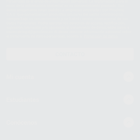
Personales es el envío de información comercial. La legitimación para el
envío de la información comercial es su consentimiento prestado. Sus
datos únicamente serán cedidos a empresas vinculadas con Proclinic
S.A.U. que comercialicen productos similares del sector odontológico,
siempre bajo su consentimiento y no habrás cesión internacional de sus
Datos Personales. Podrá ejercitar los derechos de acceso, rectificación,
supresión, limitación y/o oposición al tratamiento de datos, entre otros, a
través de lopd@proclinic.es. Si desea conocer información adicional sobre
el tratamiento de datos personales, acceda a:
Protección de datos
CONTACTO
Mi cuenta
Estudiantes
Conócenos