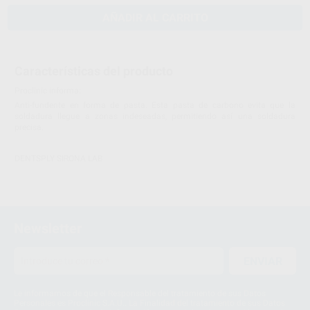
AÑADIR AL CARRITO
Características del producto
Proclinic informa:
Anti-fundente en forma de pasta. Esta pasta de carbono evita que la
soldadura llegue a zonas indeseadas, permitiendo así una soldadura
precisa.
DENTSPLY SIRONA LAB
Newsletter
ENVIAR
Le informamos de que el Responsable del tratamiento de sus Datos
Personales es Proclinic S.A.U.. La Finalidad del tratamiento de sus Datos