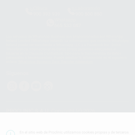
Clínica
Laboratorio
900 393 939
900 800 880
Whatsapp
665 533 087
Los servicios de WhatsApp Business son proporcionados por WhatsApp
Ireland Limited (WhatsApp Ireland). La información que controla WhatsApp
Ireland puede ser transferida a WhatsApp LLC y a Facebook Inc.. Dicha
Transferencia Internacional de Datos ofrece garantías adecuadas al
basarse en la Cláusula Contractual Tipo para la transferencia de datos
personales a terceros países. Puede ampliar la información en el siguiente
enlace:
WhatsApp Business Data Transfer Addendum
.
Síguenos
PROCLINIC S.A.U.
Copyright (c) 2026
Aviso legal
Teléfono:
900 393 939
En el sitio web de Proclinic utilizamos cookies propias y de terceros