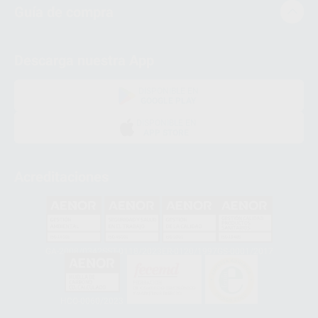
Guía de compra
Descarga nuestra App
DISPONIBLE EN
GOOGLE PLAY
DISPONIBLE EN
APP STORE
Acreditaciones
GA-2008/0342
SST-0118/2023
ER-0120/1997
GS-0001/2017
HCO-0060/2023