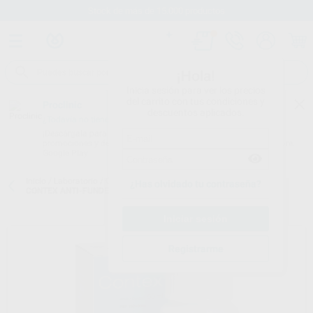
Stock de más de 15.000 productos
¡Hola!
Inicia sesión para ver los precios
del carrito con tus condiciones y
Proclinic
descuentos aplicados.
¿Todavía no tienes nuestra App?
¡Descárgala para ser siempre el primero en conocer nuestras
promociones y descuentos! Disponible en Google Play o App Store.
Google Play
Inicio
/
Laboratorio
/
Colado y soldadura
/
Soldaduras y fundentes
/
¿Has olvidado tu contraseña?
CONTEX ANTI-FUNDENTE
Registrarme