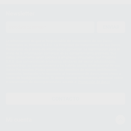
Newsletter
ENVIAR
Le informamos de que el Responsable del tratamiento de sus Datos
Personales es Proclinic S.A.U.. La Finalidad del tratamiento de sus Datos
Personales es el envío de información comercial. La legitimación para el
envío de la información comercial es su consentimiento prestado. Sus
datos únicamente serán cedidos a empresas vinculadas con Proclinic
S.A.U. que comercialicen productos similares del sector odontológico,
siempre bajo su consentimiento y no habrás cesión internacional de sus
Datos Personales. Podrá ejercitar los derechos de acceso, rectificación,
supresión, limitación y/o oposición al tratamiento de datos, entre otros, a
través de lopd@proclinic.es. Si desea conocer información adicional sobre
el tratamiento de datos personales, acceda a:
Protección de datos
CONTACTO
Mi cuenta