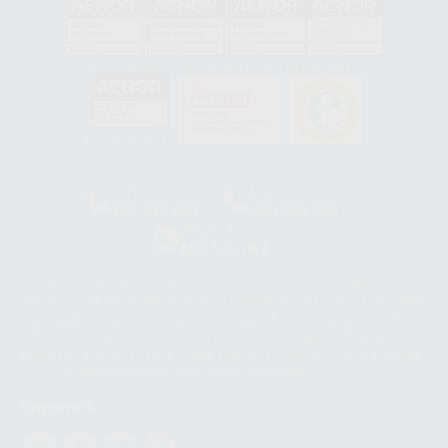
GA-2008/0342
SST-0118/2023
ER-0120/1997
GS-0001/2017
HCO-0060/2023
Clínica
Laboratorio
900 393 939
900 800 880
Whatsapp
665 533 087
Los servicios de WhatsApp Business son proporcionados por WhatsApp
Ireland Limited (WhatsApp Ireland). La información que controla WhatsApp
Ireland puede ser transferida a WhatsApp LLC y a Facebook Inc.. Dicha
Transferencia Internacional de Datos ofrece garantías adecuadas al
basarse en la Cláusula Contractual Tipo para la transferencia de datos
personales a terceros países. Puede ampliar la información en el siguiente
enlace:
WhatsApp Business Data Transfer Addendum
.
Síguenos