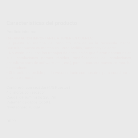
Características del producto
Proclinic informa:
INFORMACIÓN IMPORTANTE A TENER EN CUENTA:
La puesta en marcha del producto incluida en la península ibérica.
Consultar puesta en marcha en Ceuta, Melilla, Canarias y Baleares.
• No están incluidos los trabajos de adecuación que fueran necesarios en
sus instalaciones (tomas rápidas, modificaciones de instalaciones,
actualizaciones de software, etc.., etc.), para la correcta puesta en marcha
del producto.
• Si tramita su pedido por la web, contacte con nosotros para coordinar la
puesta en marcha.
Compresor con secador (4/5 Puestos)
4 cilindros con secador
Caudal de suministro 220 l/m
Volumen de depósito: 50 l.
Nivel sonoro 70 dBA
DÜRR