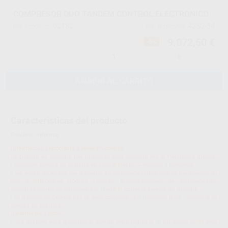
COMPRESOR DUO TANDEM CONTROL ELECTRONICO
02132
4252-54
Ref. Proclinic
Ref. fabricante
9.072,50 €
-5%
-
+
AÑADIR AL CARRITO
Características del producto
Proclinic informa:
Información importante a tener en cuenta
La puesta en marcha del producto está incluida en la Península Ibérica.
Consultar puesta en marcha en Ceuta, Melilla, Canarias y Baleares.
• No están incluidos los trabajos de adecuación que fueran necesarios en
sus instalaciones (tomas rápidas, modificaciones de instalaciones,
actualizaciones de software, etc.) para la correcta puesta en marcha.
• Si tramita su pedido por la web, contacte con nosotros para coordinar la
puesta en marcha.
Garantía de 3 años
Para obtener esta garantía el cliente debe registrar el producto en la web