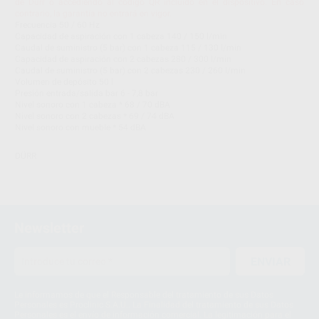
de Dürr o accediendo al código QR incluido en el dispositivo. En caso
contrario, la garantía no entrará en vigor.
Frecuencia 50 / 60 Hz
Capacidad de aspiración con 1 cabeza 140 / 150 l/min
Caudal de suministro (5 bar) con 1 cabeza 115 / 130 l/min
Capacidad de aspiración con 2 cabezas 280 / 300 l/min
Caudal de suministro (5 bar) con 2 cabezas 230 / 260 l/min
Volumen de depósito 50 l
Presión entrada/salida bar 6 - 7,8 bar
Nivel sonoro con 1 cabeza * 68 / 70 dBA
Nivel sonoro con 2 cabezas * 69 / 74 dBA
Nivel sonoro con mueble * 54 dBA
DÜRR
Newsletter
ENVIAR
Le informamos de que el Responsable del tratamiento de sus Datos
Personales es Proclinic S.A.U.. La Finalidad del tratamiento de sus Datos
Personales es el envío de información comercial. La legitimación para el