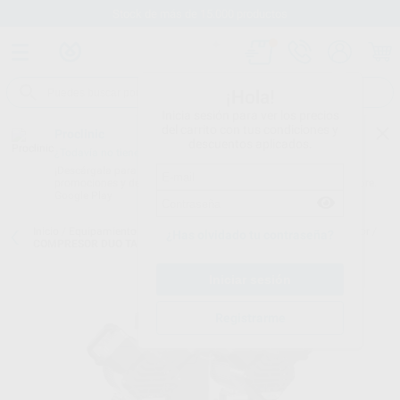
Stock de más de 15.000 productos
¡Hola!
Inicia sesión para ver los precios
del carrito con tus condiciones y
Proclinic
descuentos aplicados.
¿Todavía no tienes nuestra App?
¡Descárgala para ser siempre el primero en conocer nuestras
promociones y descuentos! Disponible en Google Play o App Store.
Google Play
Inicio
/
Equipamiento
/
Sala de máquinas
/
Compresores con secador
/
¿Has olvidado tu contraseña?
COMPRESOR DUO TANDEM CONTROL ELECTRONICO
Registrarme