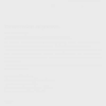
Producto descatalogado
-
+
Características del producto
Proclinic informa:
INFORMACIÓN IMPORTANTE A TENER EN CUENTA:
La puesta en marcha del producto incluida en la península ibérica.
Consultar puesta en marcha en Ceuta, Melilla, Canarias y Baleares.
• No están incluidos los trabajos de adecuación que fueran necesarios en
sus instalaciones (tomas rápidas, modificaciones de instalaciones,
actualizaciones de software, etc.., etc.), para la correcta puesta en marcha
del producto.
• Si tramita su pedido por la web, contacte con nosotros para coordinar la
puesta en marcha.
Frecuencia 50 / 60 Hz
Caudal de suministro ( 5 bar ) 67 l/min
Volumen de depósito 20 l
Presión entrada/salida bar 6 - 7,8 bar
Nivel sonoro con 5 bar * 54 dBA
DÜRR