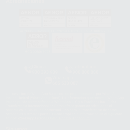
Acreditaciones
GA-2008/0342
SST-0118/2023
ER-0120/1997
GS-0001/2017
HCO-0060/2023
Clínica
Laboratorio
900 393 939
900 800 880
Whatsapp
665 533 087
Los servicios de WhatsApp Business son proporcionados por WhatsApp
Ireland Limited (WhatsApp Ireland). La información que controla WhatsApp
Ireland puede ser transferida a WhatsApp LLC y a Facebook Inc.. Dicha
Transferencia Internacional de Datos ofrece garantías adecuadas al
basarse en la Cláusula Contractual Tipo para la transferencia de datos
personales a terceros países. Puede ampliar la información en el siguiente
enlace:
WhatsApp Business Data Transfer Addendum
.
Síguenos