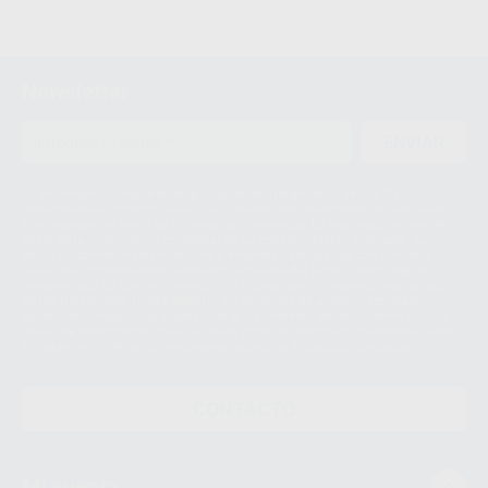
Newsletter
ENVIAR
Le informamos de que el Responsable del tratamiento de sus Datos
Personales es Proclinic S.A.U.. La Finalidad del tratamiento de sus Datos
Personales es el envío de información comercial. La legitimación para el
envío de la información comercial es su consentimiento prestado. Sus
datos únicamente serán cedidos a empresas vinculadas con Proclinic
S.A.U. que comercialicen productos similares del sector odontológico,
siempre bajo su consentimiento y no habrás cesión internacional de sus
Datos Personales. Podrá ejercitar los derechos de acceso, rectificación,
supresión, limitación y/o oposición al tratamiento de datos, entre otros, a
través de lopd@proclinic.es. Si desea conocer información adicional sobre
el tratamiento de datos personales, acceda a:
Protección de datos
CONTACTO
Mi cuenta