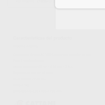
21806
1013130
Ref. Proclinic
Ref. fabricante
Inicia 
Características del producto
Proclinic informa:
Compresor de aire AC 100 Cattani con secador de aire.
Para 1 unidad dental.
Motor monofase 50 Hz – 0,55 kW – 3,8 A.
Depósito de aire de 30 litros.
Nivel sonoro 70 dB (A).
Peso 47 kg.
Dimensiones 620 x 460 x 720 mm.