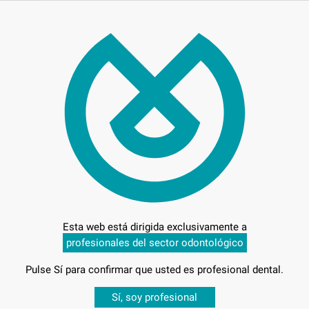
3.3
Entrega en 24h
Esta web está dirigida exclusivamente a
profesionales del sector odontológico
Pulse Sí para confirmar que usted es profesional dental.
Desbloquea todas tus ventajas
Sí, soy profesional
-38