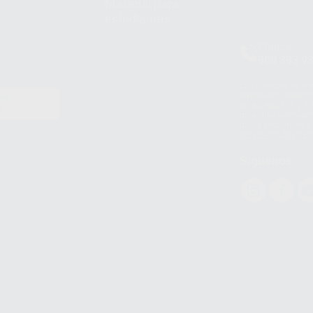
Material para
estudiantes
Clínica
900 393 9
Los servicios de W
(WhatsApp Ireland)
EN
WhatsApp LLC y a F
E
garantías adecuadas
datos personales a 
WhatsApp Busines
Síguenos