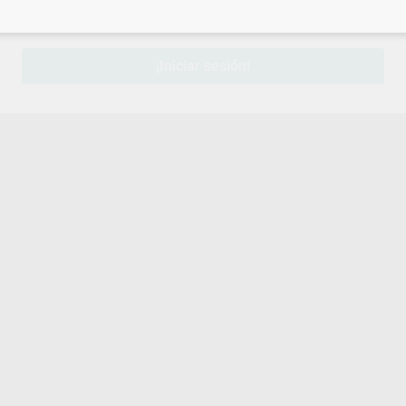
sesión
para disfrutar de todos tus
descuentos y condiciones esp
¡Iniciar sesión!