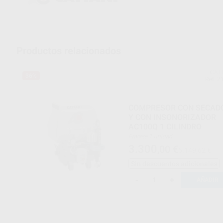
Productos relacionados
CAT
36%
Ref. 2
COMPRESOR CON SECAD
Y CON INSONORIZADOR
AC100Q 1 CILINDRO
Envase 1 unidad
3.300
,00
€
5.149,62 €
Sin descuentos adicionales
-
+
AÑADIR