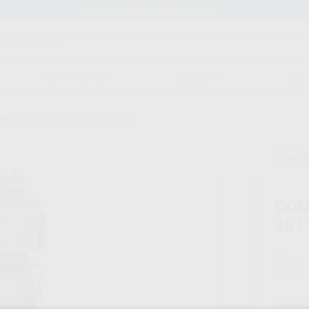
Stock de más de 15.000 productos
ORTODONCIA
CAD/CAM
EST
ESOR AC100 1 CIL + SECADOR 30 LTS
Sin d
COM
30 L
Marca
Conteni
Oferta