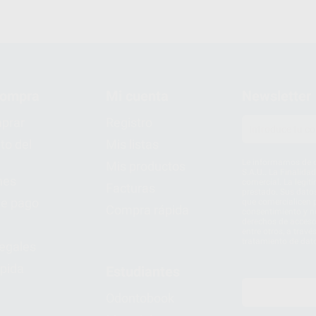
compra
Mi cuenta
Newsletter
prar
Registro
to del
Mis listas
Le informamos de q
Mis productos
S.A.U.. La Finalida
nes
comercial. La legit
Facturas
prestado. Sus dato
e pago
que comercialicen p
Compra rápida
consentimiento y no
derechos de acceso,
entre otros, a trav
tratamiento de dat
legales
pida
Estudiantes
Odontobook