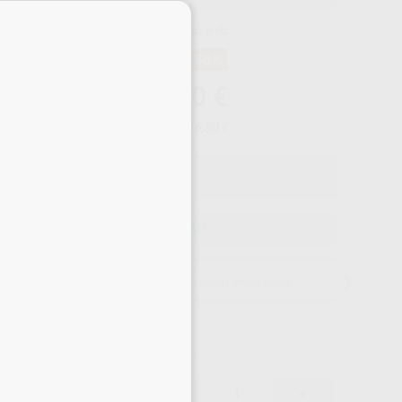
×
Precio web
-38%
¡Mejor oferta!
2.080
,00
€
81,78 €
Precio con IVA incluido 2.516,80 €
ELEGIR CANTIDAD
15 días para cambiar de opinión salvo anestesias
2.080,00 €
%
-
+