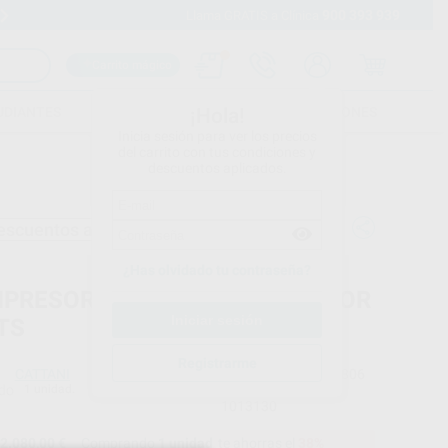
900 393 939
Envíos gratuitos desde 110€
Llama GRATIS a Clínica
Carrito mágico
UDIANTES
FOLLETOS
FORMACIONES
¡Hola!
Inicia sesión para ver los precios
del carrito con tus condiciones y
descuentos aplicados.
escuentos adicionales
¿Has olvidado tu contraseña?
PRESOR AC100 1 CIL + SECADOR
TS
Registrarme
CATTANI
Ref. Proclinic
21806
do
1 unidad.
Ref. fabricante
1013130
2.080,00 €
Comprando
1 unidad
te ahorras el
38%