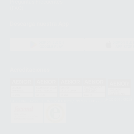
Preguntas Frecuentes
(FAQ)
Descarga nuestra App
DISPONIBLE EN
DISPONIBLE 
GOOGLE PLAY
APP STOR
Acreditaciones
HCO-0060/2023
GA-2008/0342
SST-0118/2023
ER-0120/1997
GS-0001/2017