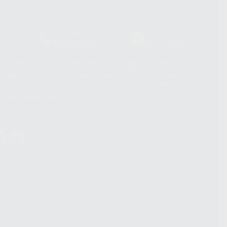
Laboratorio
Whatsapp
39
900 800 880
665 533 087
hatsApp Business son proporcionados por WhatsApp Ireland Limited
. La información que controla WhatsApp Ireland puede ser transferida a
acebook Inc.. Dicha Transferencia Internacional de Datos ofrece
 al basarse en la Cláusula Contractual Tipo para la transferencia de
terceros países. Puede ampliar la información en el siguiente enlace:
s Data Transfer Addendum
.