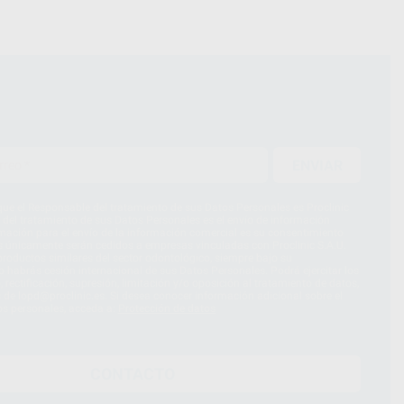
ENVIAR
ue el Responsable del tratamiento de sus Datos Personales es Proclinic
d del tratamiento de sus Datos Personales es el envío de información
imación para el envío de la información comercial es su consentimiento
s únicamente serán cedidos a empresas vinculadas con Proclinic S.A.U.
roductos similares del sector odontológico, siempre bajo su
 habrás cesión internacional de sus Datos Personales. Podrá ejercitar los
 rectificación, supresión, limitación y/o oposición al tratamiento de datos,
és de lopd@proclinic.es. Si desea conocer información adicional sobre el
os personales, acceda a:
Protección de datos
CONTACTO