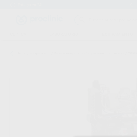
Entrega en 24h
15 días para cambiar de opinión
CLÍNICA
LABORATORIO
EQUIPAMIENTO
Inicio
/
Equipamiento
/
Sala de máquinas
/
Compresores con secador
/
COMPR