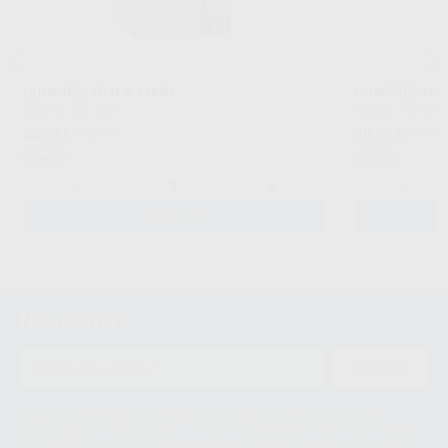
COMPRECAP N.5 14MM
COMPRECAP N
ROEKO
|
Ref. 6524
ROEKO
|
Ref. 65
25
30
,58
€
28,28 €
,35
€
33,55 
Oferta
Oferta
-
+
-
AÑADIR
Newsletter
ENVIAR
Le informamos de que el Responsable del tratamiento de sus Datos
Personales es Proclinic S.A.U.. La Finalidad del tratamiento de sus Datos
Personales es el envío de información comercial. La legitimación para el