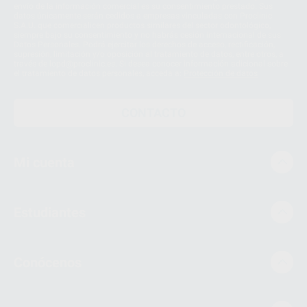
envío de la información comercial es su consentimiento prestado. Sus
datos únicamente serán cedidos a empresas vinculadas con Proclinic
S.A.U. que comercialicen productos similares del sector odontológico,
siempre bajo su consentimiento y no habrás cesión internacional de sus
Datos Personales. Podrá ejercitar los derechos de acceso, rectificación,
supresión, limitación y/o oposición al tratamiento de datos, entre otros, a
través de lopd@proclinic.es. Si desea conocer información adicional sobre
el tratamiento de datos personales, acceda a:
Protección de datos
CONTACTO
Mi cuenta
Estudiantes
Conócenos