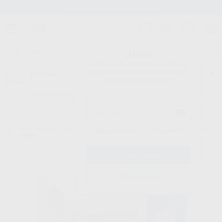
Stock de más de 15.000 productos
¡Hola!
Inicia sesión para ver los precios
del carrito con tus condiciones y
Proclinic
descuentos aplicados.
¿Todavía no tienes nuestra App?
¡Descárgala para ser siempre el primero en conocer nuestras
promociones y descuentos! Disponible en Google Play o App Store.
Google Play
Inicio
/
Clínica
/
Impresión
/
Hilo retractor:accesorios
/
COMPRECAP N.3
¿Has olvidado tu contraseña?
10MM
Registrarme