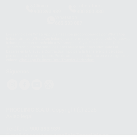
Clínica
Laboratorio
900 393 939
900 800 880
Whatsapp
665 533 087
Los servicios de WhatsApp Business son proporcionados por WhatsApp
Ireland Limited (WhatsApp Ireland). La información que controla WhatsApp
Ireland puede ser transferida a WhatsApp LLC y a Facebook Inc.. Dicha
Transferencia Internacional de Datos ofrece garantías adecuadas al
basarse en la Cláusula Contractual Tipo para la transferencia de datos
personales a terceros países. Puede ampliar la información en el siguiente
enlace:
WhatsApp Business Data Transfer Addendum
.
Síguenos
PROCLINIC S.A.U.
Copyright (c) 2026
Aviso legal
Teléfono:
900 393 939
E-mail de contacto:
proclinic@proclinic.es