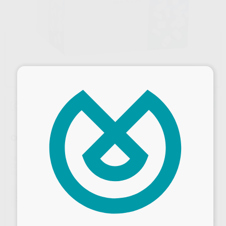
×
Oferta
COMPRECAP N.3 10MM
Marca
ROEKO
Contenido
120 unidades
Ref. Proclinic
6523
Ref. fabricante
530010
Oferta
30,35 €
Comprando
1 unidad
te ahorras el
10%
Desbloquea todas tus ventajas
Precio web