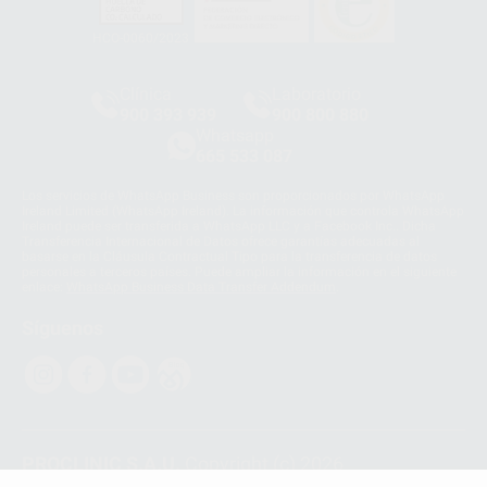
HCO-0060/2023
Clínica
Laboratorio
900 393 939
900 800 880
Whatsapp
665 533 087
Los servicios de WhatsApp Business son proporcionados por WhatsApp
Ireland Limited (WhatsApp Ireland). La información que controla WhatsApp
Ireland puede ser transferida a WhatsApp LLC y a Facebook Inc.. Dicha
Transferencia Internacional de Datos ofrece garantías adecuadas al
basarse en la Cláusula Contractual Tipo para la transferencia de datos
personales a terceros países. Puede ampliar la información en el siguiente
enlace:
WhatsApp Business Data Transfer Addendum
.
Síguenos
PROCLINIC S.A.U.
Copyright (c) 2026
Aviso legal