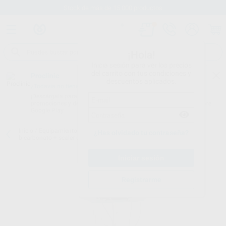
Stock de más de 15.000 productos
¡Hola!
Inicia sesión para ver los precios
del carrito con tus condiciones y
Proclinic
descuentos aplicados.
¿Todavía no tienes nuestra App?
¡Descárgala para ser siempre el primero en conocer nuestras
promociones y descuentos! Disponible en Google Play o App Store.
Google Play
Inicio
/
Equipamiento
/
Profilaxis
/
Combinado aeropulidor de
¿Has olvidado tu contraseña?
bicarbonato + scaler ultrasonidos
/
COMBI TOUCH PERIO + CARRO
Registrarme