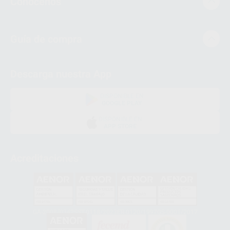
Conócenos
Guía de compra
Descarga nuestra App
DISPONIBLE EN
GOOGLE PLAY
DISPONIBLE EN
APP STORE
Acreditaciones
GA-2008/0342
SST-0118/2023
ER-0120/1997
GS-0001/2017