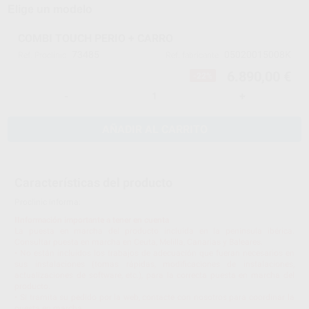
Elige un modelo
COMBI TOUCH PERIO + CARRO
73485
05020015008K
Ref. Proclinic
Ref. fabricante
6.890,00 €
-22%
-
+
AÑADIR AL CARRITO
Características del producto
Proclinic informa:
IInformación importante a tener en cuenta
La puesta en marcha del producto incluida en la península ibérica.
Consultar puesta en marcha en Ceuta, Melilla, Canarias y Baleares.
• No están incluidos los trabajos de adecuación que fueran necesarios en
sus instalaciones (tomas rápidas, modificaciones de instalaciones,
actualizaciones de software, etc.), para la correcta puesta en marcha del
producto.
• Si tramita su pedido por la web, contacte con nosotros para coordinar la
puesta en marcha.