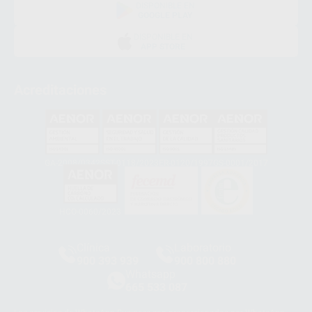
DISPONIBLE EN
GOOGLE PLAY
DISPONIBLE EN
APP STORE
Acreditaciones
GA-2008/0342
SST-0118/2023
ER-0120/1997
GS-0001/2017
HCO-0060/2023
Clínica
Laboratorio
900 393 939
900 800 880
Whatsapp
665 533 087