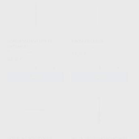
SONDA MANGO Nº9 XL
PINZA COLLEGE
SATINADO
PRODONT
|
Ref. 74029
PRODONT
|
Ref. 99907
17
,29
€
22
,42
€
-
+
-
+
AÑADIR
AÑADIR
INSTRUMENTO DOBLE
HOJA SINDESMOTOMO N.01