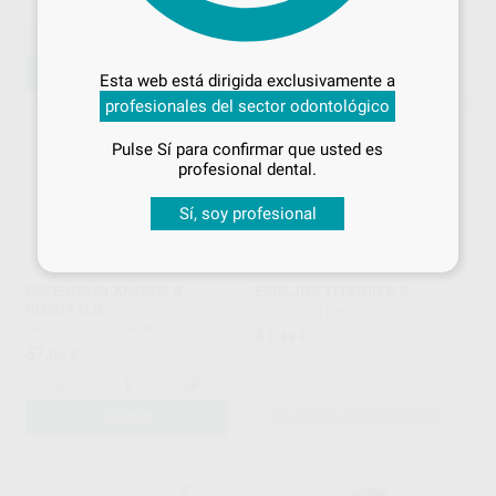
116
,41
€
Desbloquea todas tus ventajas
-
+
-
+
Inicia sesión
para disfrutar de todos
AÑADIR
AÑADIR
Esta web está dirigida exclusivamente a
tus
descuentos y condiciones
profesionales del sector odontológico
especiales
Pulse Sí para confirmar que usted es
¡Iniciar sesión!
profesional dental.
Sí, soy profesional
ESPEJOS PLANOS N.5
ESPEJOS TITANIO S.S.
ROSCA C.S.
PRODONT
|
Ref. Grupo
PRODONT
|
Ref. 6894
41
,49
€
57
,06
€
-
+
AÑADIR
SELECCIONAR REFERENCIA