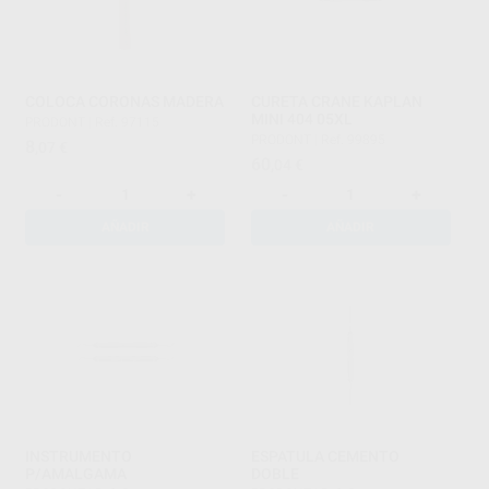
COLOCA CORONAS MADERA
CURETA CRANE KAPLAN
MINI 404 05XL
PRODONT
|
Ref. 97115
PRODONT
|
Ref. 99895
8
,07
€
60
,04
€
-
+
-
+
AÑADIR
AÑADIR
INSTRUMENTO
ESPATULA CEMENTO
P/AMALGAMA
DOBLE