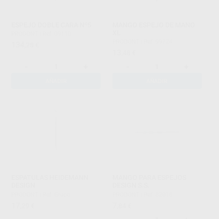
ESPEJO DOBLE CARA Nº5
MANGO ESPEJO DE MANO
XL
PRODONT
|
Ref. 09110
PRODONT
|
Ref. 99724
134
,28
€
13
,48
€
-
+
-
+
AÑADIR
AÑADIR
ESPATULAS HEIDEMANN
MANGO PARA ESPEJOS
DESIGN
DESIGN S.S.
PRODONT
|
Ref. Grupo
PRODONT
|
Ref. 82018
17
7
,29
€
,84
€