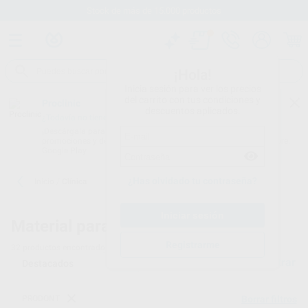
Stock de más de 15.000 productos
¡Hola!
Inicia sesión para ver los precios
del carrito con tus condiciones y
Proclinic
descuentos aplicados.
¿Todavía no tienes nuestra App?
¡Descárgala para ser siempre el primero en conocer nuestras
promociones y descuentos! Disponible en Google Play o App Store.
Google Play
¿Has olvidado tu contraseña?
Inicio
/
Clínica
Material para clínicas dentales
Registrarme
32
productos encontrados
Filtrar
PRODONT
Borrar filtros