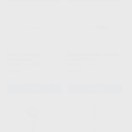
ESPATULA DOBLE
ELEVADOR VIGNAL FORMA
OBTURACIÓN
LANCETTE Nº1
PRODONT
|
Ref. 78890
PRODONT
|
Ref. 0912
47
99
,88
€
,75
€
-
+
-
+
AÑADIR
AÑADIR