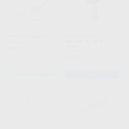
ESPEJOS PLANOS S.S.
MECHERO DE GAS
RECARGABLE MICRO
PRODONT
|
Ref. Grupo
TORCH
28
,01
€
PRODONT
|
Ref. 4212
87
,49
€
-
+
SELECCIONAR REFERENCIA
AÑADIR