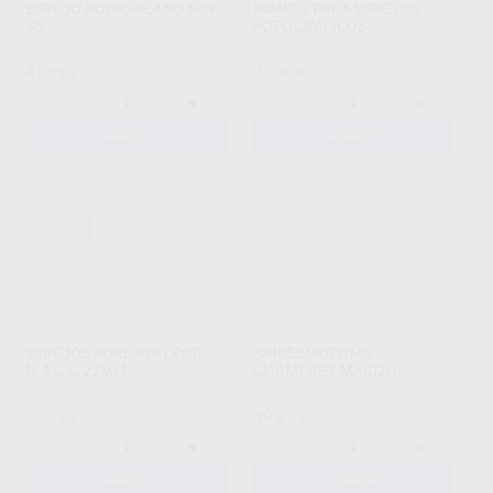
ESPEJO RODIO PLANO Nº4
MANGO PARA ESPEJOS
SS
FOTOGRÁFICOS
PRODONT
|
Ref. 97163
PRODONT
|
Ref. 0919
45
83
,88
€
,50
€
-
+
-
+
AÑADIR
AÑADIR
ESPEJOS PURE REFLECT
SINDESMOTOMO
N.4 S.S. 22MM
CHOMPRET MACIZO
PRODONT
|
Ref. 09201
PRODONT
|
Ref. 99571
72
49
,73
€
,87
€
-
+
-
+
AÑADIR
AÑADIR