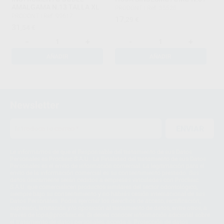
AMALGAMA N.13 TALLA XL
PRODONT
|
Ref. 35528
PRODONT
|
Ref. 99617
17
,29
€
31
,54
€
-
+
-
+
AÑADIR
AÑADIR
1
2
Newsletter
ENVIAR
Le informamos de que el Responsable del tratamiento de sus Datos
Personales es Proclinic S.A.U.. La Finalidad del tratamiento de sus Datos
Personales es el envío de información comercial. La legitimación para el
envío de la información comercial es su consentimiento prestado. Sus
datos únicamente serán cedidos a empresas vinculadas con Proclinic
S.A.U. que comercialicen productos similares del sector odontológico,
siempre bajo su consentimiento y no habrás cesión internacional de sus
Datos Personales. Podrá ejercitar los derechos de acceso, rectificación,
supresión, limitación y/o oposición al tratamiento de datos, entre otros, a
través de lopd@proclinic.es. Si desea conocer información adicional sobre
el tratamiento de datos personales, acceda a:
Protección de datos