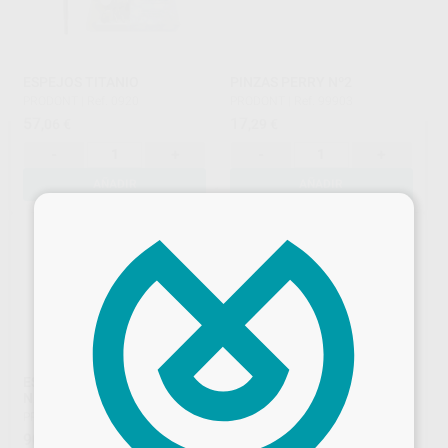
ESPEJOS TITANIO
PINZAS PERRY Nº2
PRODONT
|
Ref. 0920
PRODONT
|
Ref. 99903
57
17
,06
€
,29
€
-
+
-
+
AÑADIR
AÑADIR
×
ESPEJOS PURE REFLECT
ESPEJOS DOBLE CARA
N.5 C.S.
FRONT SURFACE N.5 ROSCA
C.S.
PRODONT
|
Ref. 09202
PRODONT
|
Ref. 0911
90
,60
€