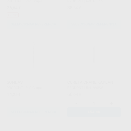
PRODONT
|
Ref. Grupo
PRODONT
|
Ref. Grupo
26
38
,84
€
,66
€
Outlet
SELECCIONAR REFERENCIA
SELECCIONAR REFERENCIA
SONDAS
CURETA CRANE KAPLAN
PRODONT
|
Ref. Grupo
PRODONT
|
Ref. 99896
14
60
,25
€
,04
€
-
+
SELECCIONAR REFERENCIA
AÑADIR