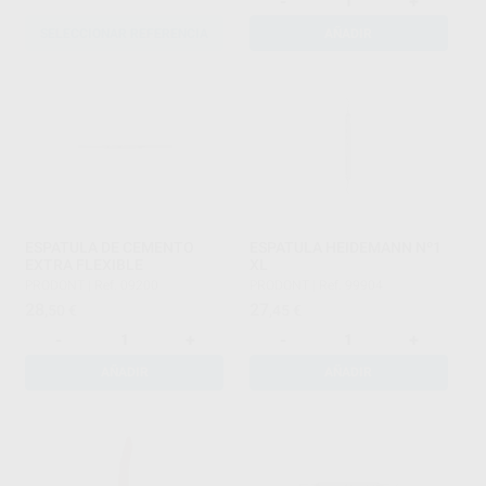
-
+
SELECCIONAR REFERENCIA
AÑADIR
ESPATULA DE CEMENTO
ESPATULA HEIDEMANN Nº1
EXTRA FLEXIBLE
XL
PRODONT
|
Ref. 09200
PRODONT
|
Ref. 99904
28
27
,50
€
,45
€
-
+
-
+
AÑADIR
AÑADIR