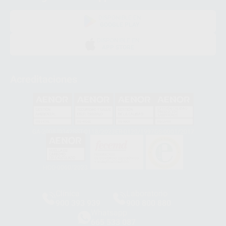
DISPONIBLE EN
GOOGLE PLAY
DISPONIBLE EN
APP STORE
Acreditaciones
GA-2008/0342
SST-0118/2023
ER-0120/1997
GS-0001/2017
HCO-0060/2023
Clínica
Laboratorio
900 393 939
900 800 880
Whatsapp
665 533 087