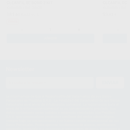
CLEARFIL SE BOND 2 KIT
CLEARFIL DC 
KURARAY
|
Ref. 24620
KURARAY
|
Ref. 
181
93
,60
€
203,90 €
,93
€
Oferta
-
+
-
AÑADIR
Newsletter
ENVIAR
Le informamos de que el Responsable del tratamiento de sus Datos
Personales es Proclinic S.A.U.. La Finalidad del tratamiento de sus Datos
Personales es el envío de información comercial. La legitimación para el
envío de la información comercial es su consentimiento prestado. Sus
datos únicamente serán cedidos a empresas vinculadas con Proclinic
S.A.U. que comercialicen productos similares del sector odontológico,
siempre bajo su consentimiento y no habrás cesión internacional de sus
Datos Personales. Podrá ejercitar los derechos de acceso, rectificación,
supresión, limitación y/o oposición al tratamiento de datos, entre otros, a