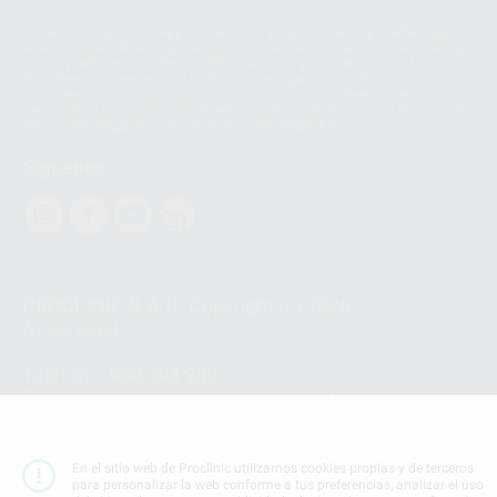
Los servicios de WhatsApp Business son proporcionados por WhatsApp
Ireland Limited (WhatsApp Ireland). La información que controla WhatsApp
Ireland puede ser transferida a WhatsApp LLC y a Facebook Inc.. Dicha
Transferencia Internacional de Datos ofrece garantías adecuadas al
basarse en la Cláusula Contractual Tipo para la transferencia de datos
personales a terceros países. Puede ampliar la información en el siguiente
enlace:
WhatsApp Business Data Transfer Addendum
.
Síguenos
PROCLINIC S.A.U.
Copyright (c) 2026
Aviso legal
Teléfono:
900 393 939
E-mail de contacto:
proclinic@proclinic.es
Condiciones Generales de Contratación
y
Política
de privacidad
En el sitio web de Proclinic utilizamos cookies propias y de terceros
para personalizar la web conforme a tus preferencias, analizar el uso
Información Corporativa