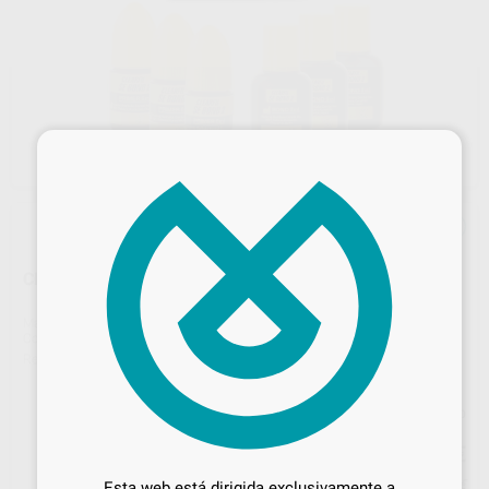
×
CLEARFIL SE BOND 2 VALUE PACK
Marca
KURARAY
Contenido
3u x bote de adhesivo de 5 ml + 3u. x bote de Primer de 6ml
Ref. Proclinic
25475
Ref. fabricante
3272-EU
Precio web
Desbloquea todas tus ventajas
440
,80
€
464,00 €
Inicia sesión
para disfrutar de todos
Precio con IVA incluido 484,88 €
Esta web está dirigida exclusivamente a