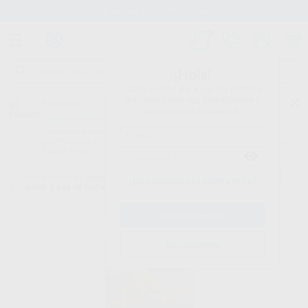
Stock de más de 15.000 productos
¡Hola!
Inicia sesión para ver los precios
del carrito con tus condiciones y
Proclinic
descuentos aplicados.
¿Todavía no tienes nuestra App?
¡Descárgala para ser siempre el primero en conocer nuestras
promociones y descuentos! Disponible en Google Play o App Store.
Google Play
Inicio
/
Clínica
/
Restauración
/
Adhesivos universales
/
CLEARFIL SE
¿Has olvidado tu contraseña?
BOND 2 VALUE PACK
Registrarme