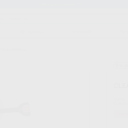
Financia tus compras con
ORTODONCIA
CAD/CAM
EST
 ES-2 UNIVERSAL
Sin d
CLE
Marca
Conteni
Oferta