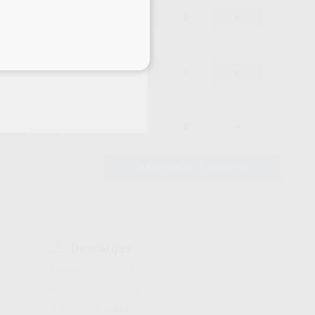
71,51 €
-5%
-
+
eciales
71,51 €
-5%
-
+
71,51 €
-5%
-
+
AÑADIR AL CARRITO
Descargas
Hojas de seguridad
Instrucciones de uso
Información adicional