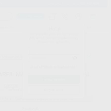
900 393 939
15 días para c
Llama GRATIS a Clínica
Carrito mágico
UDIANTES
FOLLETOS
FORMACIONES
¡Hola!
Inicia sesión para ver los precios
del carrito con tus condiciones y
descuentos aplicados.
escuentos adicionales
¿Has olvidado tu contraseña?
ARFIL MAJESTY ES-2 UNIVERSAL
KURARAY
do
1 jeringa de 3,6 g
Registrarme
71,51 €
Comprando
1 unidad
te ahorras el
5%
Precio web