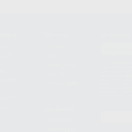
compra
Mi cuenta
Newsletter
prar
Registro
to del
Mis listas
Le informamos de q
Mis productos
S.A.U.. La Finalida
nes
comercial. La legit
Facturas
prestado. Sus dato
e pago
que comercialicen p
Compra rápida
consentimiento y no
derechos de acceso,
entre otros, a trav
tratamiento de dat
legales
pida
Estudiantes
Odontobook
Material para