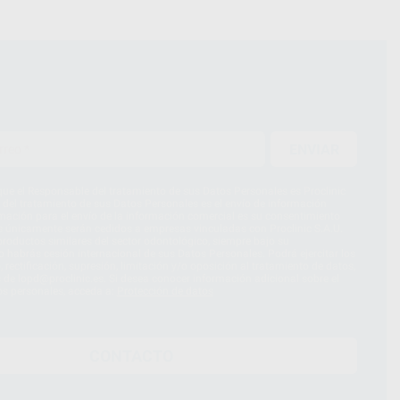
ENVIAR
ue el Responsable del tratamiento de sus Datos Personales es Proclinic
d del tratamiento de sus Datos Personales es el envío de información
imación para el envío de la información comercial es su consentimiento
s únicamente serán cedidos a empresas vinculadas con Proclinic S.A.U.
roductos similares del sector odontológico, siempre bajo su
 habrás cesión internacional de sus Datos Personales. Podrá ejercitar los
 rectificación, supresión, limitación y/o oposición al tratamiento de datos,
és de lopd@proclinic.es. Si desea conocer información adicional sobre el
os personales, acceda a:
Protección de datos
CONTACTO