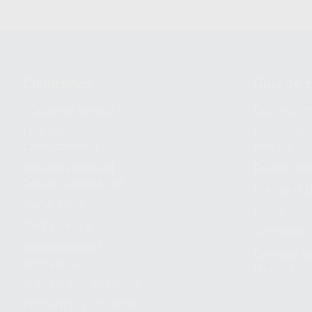
Conócenos
Guía de 
¿Quiénes somos?
Cómo com
Nuestros
Seguimien
compromisos
pedido
Responsabilidad
Devolucio
Social Corporativa
Métodos d
Canal ético
Envío
Código ético
Símbolos 
Sostenibilidad
Compra rá
energética
dientes
Trabaja con nosotros
Preguntas Frecuentes