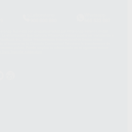
Laboratorio
Whatsapp
39
900 800 880
665 533 087
hatsApp Business son proporcionados por WhatsApp Ireland Limited
. La información que controla WhatsApp Ireland puede ser transferida a
acebook Inc.. Dicha Transferencia Internacional de Datos ofrece
 al basarse en la Cláusula Contractual Tipo para la transferencia de
terceros países. Puede ampliar la información en el siguiente enlace:
s Data Transfer Addendum
.