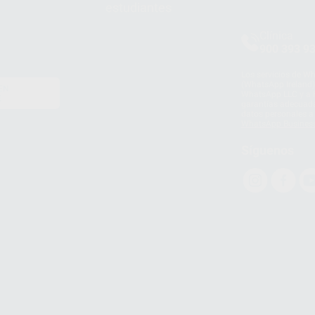
estudiantes
Clínica
900 393 9
Los servicios de W
(WhatsApp Ireland)
EN
WhatsApp LLC y a F
E
garantías adecuadas
datos personales a 
WhatsApp Busines
Síguenos