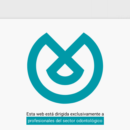
75,
Preci
Envíos gratuitos desde 110€
INGA
Esta web está dirigida exclusivamente a
profesionales del sector odontológico