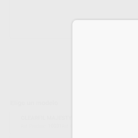
15 días para cambiar de opinión salvo anestesias
Elige un modelo
CLEARFIL MAJESTY ES-2 UNIVERSAL UW JER
10031
3182-EU
Ref. Proclinic
Ref. fabricante