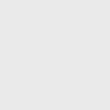
dental. El composite se integra de un modo sencillo y unifor
opaquer.
Características:
- Fácil de usar: 1 color para restauraciones en dientes poste
dientes anteriores, sin necesidad de bloqueador.
- Un sistema inteligente que ofrece resultados predecibles en p
- Brillo natural y duradero después de un pulido sencillo.
-Resultados atractivos y duraderos.
- Estética excelente.
Ventajas:
- Fácil de esculpir, no es pegajoso y su tiempo de trabajo es pro
- Manipulación agradable y tiempo suficiente para dar el toque a
- Desgaste bajo, contracción reducida y respetuoso con los ant
- Restauraciones duraderas.
- Siempre es posible la remodelación en la boca.