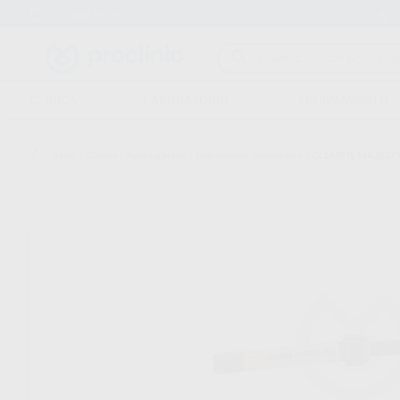
Entrega en 24h
Envíos gratuitos desde 110€
CLÍNICA
LABORATORIO
EQUIPAMIENTO
Inicio
/
Clínica
/
Restauración
/
Composites universales
/
CLEARFIL MAJESTY