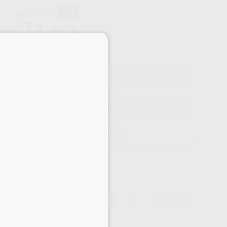
-5%
¡Mejor oferta!
71
,51
€
09 €
×
o con IVA incluido 78,66 €
ELEGIR MODELO
Entrega en 24h
71,51 €
-5%
-
+