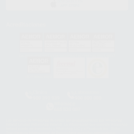
DISPONIBLE EN
APP STORE
Acreditaciones
GA-2008/0342
SST-0118/2023
ER-0120/1997
GS-0001/2017
HCO-0060/2023
Clínica
Laboratorio
900 393 939
900 800 880
Whatsapp
665 533 087
Los servicios de WhatsApp Business son proporcionados por WhatsApp
Ireland Limited (WhatsApp Ireland). La información que controla WhatsApp
Ireland puede ser transferida a WhatsApp LLC y a Facebook Inc.. Dicha
Transferencia Internacional de Datos ofrece garantías adecuadas al