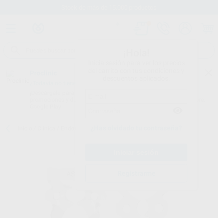
Stock de más de 15.000 productos
¡Hola!
Inicia sesión para ver los precios
del carrito con tus condiciones y
Proclinic
descuentos aplicados.
¿Todavía no tienes nuestra App?
¡Descárgala para ser siempre el primero en conocer nuestras
promociones y descuentos! Disponible en Google Play o App Store.
Google Play
¿Has olvidado tu contraseña?
Inicio
/
Clínica
/
Endodoncia
/
Clamps
/
CLAMPS CON Y SIN ALA
Registrarme