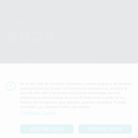
basarse en la Cláusula Contractual Tipo para la transferencia de datos
personales a terceros países. Puede ampliar la información en el siguiente
enlace:
WhatsApp Business Data Transfer Addendum
.
Síguenos
PROCLINIC S.A.U.
Copyright (c) 2026
Aviso legal
Teléfono:
900 393 939
En el sitio web de Proclinic utilizamos cookies propias y de terceros
E-mail de contacto:
proclinic@proclinic.es
para personalizar la web conforme a tus preferencias, analizar el
uso del sitio web y mostrarte publicidad relacionada con tus
preferencias sobre la base de un perfil elaborado a partir de tus
Condiciones Generales de Contratación
y
Política
hábitos de navegación (por ejemplo, páginas visitadas). Puedes
de privacidad
consultar
aquí
nuestra Política de cookies.
Información Corporativa
Configurar Cookies
Política de Cookies
ACEPTAR TODAS
DENEGAR TODAS
SUBIR