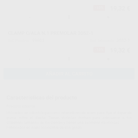
19,32 €
-10%
-
+
CLAMP C/ALA N.1 PREMOLAR 3052-1
99603
3052-1
Ref. Proclinic
Ref. fabricante
19,32 €
-10%
-
+
AÑADIR AL CARRITO
Características del producto
Proclinic informa:
Utilizados en odontología como retenedores de acero para fijar el dique de
goma sobre el diente. Tienen distintas formas para adecuarse a los
diferentes tamaños de los dientes y tienen una excelente elasticidad.
Fabricados en acero inoxidable de alto grado.