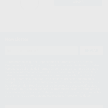
AÑADIR
Newsletter
ENVIAR
Le informamos de que el Responsable del tratamiento de sus Datos
Personales es Proclinic S.A.U.. La Finalidad del tratamiento de sus Datos
Personales es el envío de información comercial. La legitimación para el
envío de la información comercial es su consentimiento prestado. Sus
datos únicamente serán cedidos a empresas vinculadas con Proclinic
S.A.U. que comercialicen productos similares del sector odontológico,
siempre bajo su consentimiento y no habrás cesión internacional de sus
Datos Personales. Podrá ejercitar los derechos de acceso, rectificación,
supresión, limitación y/o oposición al tratamiento de datos, entre otros, a
través de lopd@proclinic.es. Si desea conocer información adicional sobre
el tratamiento de datos personales, acceda a:
Protección de datos