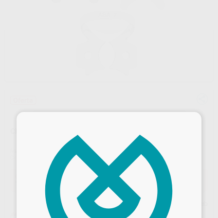
Oferta
×
CLAMPS CON Y SIN ALA
Marca
ASA DENTAL
Contenido
1 unidad
Oferta
19,32 €
Comprando
1 unidad
te ahorras el
10%
Precio web
¡Mejor oferta!