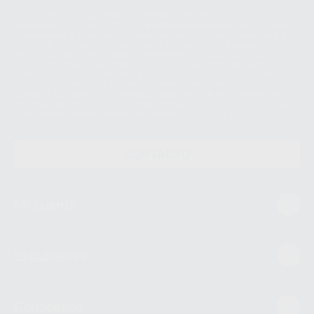
Le informamos de que el Responsable del tratamiento de sus Datos
Personales es Proclinic S.A.U.. La Finalidad del tratamiento de sus Datos
Personales es el envío de información comercial. La legitimación para el
envío de la información comercial es su consentimiento prestado. Sus
datos únicamente serán cedidos a empresas vinculadas con Proclinic
S.A.U. que comercialicen productos similares del sector odontológico,
siempre bajo su consentimiento y no habrás cesión internacional de sus
Datos Personales. Podrá ejercitar los derechos de acceso, rectificación,
supresión, limitación y/o oposición al tratamiento de datos, entre otros, a
través de lopd@proclinic.es. Si desea conocer información adicional sobre
el tratamiento de datos personales, acceda a:
Protección de datos
CONTACTO
Mi cuenta
Estudiantes
Conócenos