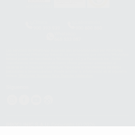
HCO-0060/2023
Clínica
Laboratorio
900 393 939
900 800 880
Whatsapp
665 533 087
Los servicios de WhatsApp Business son proporcionados por WhatsApp
Ireland Limited (WhatsApp Ireland). La información que controla WhatsApp
Ireland puede ser transferida a WhatsApp LLC y a Facebook Inc.. Dicha
Transferencia Internacional de Datos ofrece garantías adecuadas al
basarse en la Cláusula Contractual Tipo para la transferencia de datos
personales a terceros países. Puede ampliar la información en el siguiente
enlace:
WhatsApp Business Data Transfer Addendum
.
Síguenos
PROCLINIC S.A.U.
Copyright (c) 2026
Aviso legal