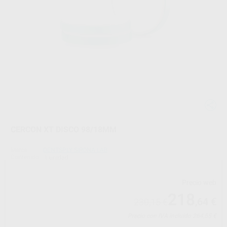
CERCON XT DISCO 98/18MM
Marca
DENTSPLY SIRONA LAB
Contenido
1 unidad
Precio web
218
,64
€
230,15 €
Precio con IVA incluido 264,55 €