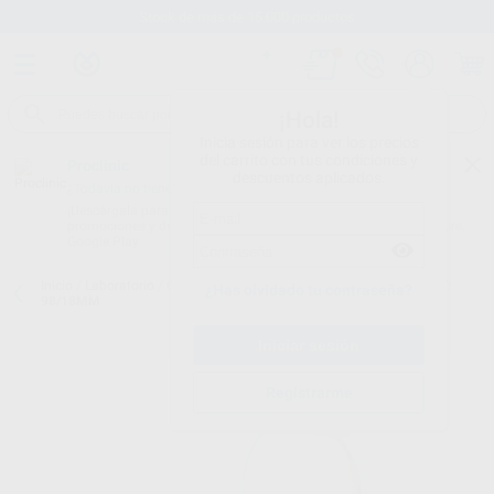
Stock de más de 15.000 productos
¡Hola!
Inicia sesión para ver los precios
del carrito con tus condiciones y
Proclinic
descuentos aplicados.
¿Todavía no tienes nuestra App?
¡Descárgala para ser siempre el primero en conocer nuestras
promociones y descuentos! Disponible en Google Play o App Store.
Google Play
Inicio
/
Laboratorio
/
Cad/cam
/
Discos circonio
/
CERCON XT DISCO
¿Has olvidado tu contraseña?
98/18MM
Registrarme