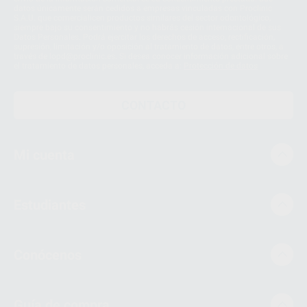
datos únicamente serán cedidos a empresas vinculadas con Proclinic
S.A.U. que comercialicen productos similares del sector odontológico,
siempre bajo su consentimiento y no habrás cesión internacional de sus
Datos Personales. Podrá ejercitar los derechos de acceso, rectificación,
supresión, limitación y/o oposición al tratamiento de datos, entre otros, a
través de lopd@proclinic.es. Si desea conocer información adicional sobre
el tratamiento de datos personales, acceda a:
Protección de datos
CONTACTO
Mi cuenta
Estudiantes
Conócenos
Guía de compra