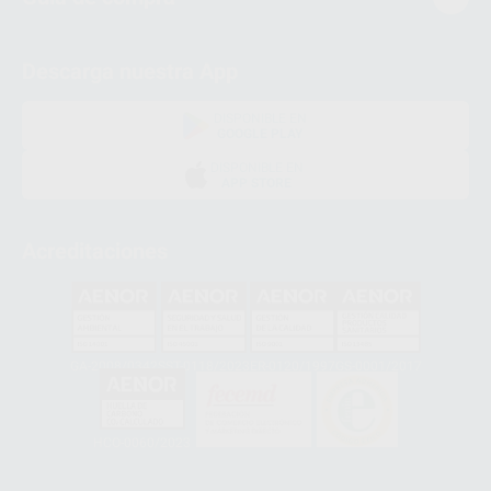
Descarga nuestra App
DISPONIBLE EN
GOOGLE PLAY
DISPONIBLE EN
APP STORE
Acreditaciones
GA-2008/0342
SST-0118/2023
ER-0120/1997
GS-0001/2017
HCO-0060/2023