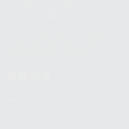
Clínica
Laboratorio
900 393 939
900 800 880
Whatsapp
665 533 087
Los servicios de WhatsApp Business son proporcionados por WhatsApp
Ireland Limited (WhatsApp Ireland). La información que controla WhatsApp
Ireland puede ser transferida a WhatsApp LLC y a Facebook Inc.. Dicha
Transferencia Internacional de Datos ofrece garantías adecuadas al
basarse en la Cláusula Contractual Tipo para la transferencia de datos
personales a terceros países. Puede ampliar la información en el siguiente
enlace:
WhatsApp Business Data Transfer Addendum
.
Síguenos
PROCLINIC S.A.U.
Copyright (c) 2026
Aviso legal
Teléfono:
900 393 939
E-mail de contacto:
proclinic@proclinic.es