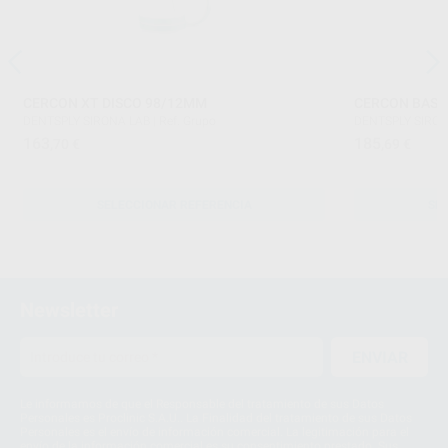
CERCON XT DISCO 98/12MM
CERCON BASE 
DENTSPLY SIRONA LAB
|
Ref. Grupo
DENTSPLY SIRON
163
185
,70
€
,69
€
SELECCIONAR REFERENCIA
SE
Newsletter
ENVIAR
Le informamos de que el Responsable del tratamiento de sus Datos
Personales es Proclinic S.A.U.. La Finalidad del tratamiento de sus Datos
Personales es el envío de información comercial. La legitimación para el
envío de la información comercial es su consentimiento prestado. Sus