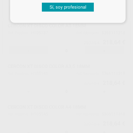
218,64 €
230,15 €
Sí, soy profesional
-
+
CERCON XT DISCO COLOR A3 18MM
H105137
5366111218
Ref. Proclinic
Ref. fabricante
218,64 €
230,15 €
-
+
CERCON XT DISCO COLOR A3,5 18MM
H105141
5366111318
Ref. Proclinic
Ref. fabricante
218,64 €
230,15 €
-
+
CERCON XT DISCO COLOR A4 18MM
H105145
5366111418
Ref. Proclinic
Ref. fabricante
218,64 €
230,15 €
-
+