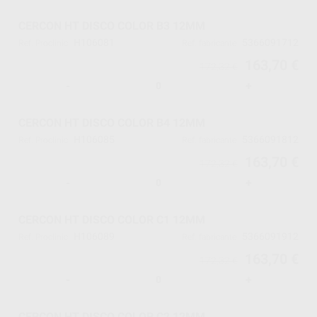
CERCON HT DISCO COLOR B3 12MM
H106081
5366091712
Ref. Proclinic
Ref. fabricante
163,70 €
172,32 €
-
+
CERCON HT DISCO COLOR B4 12MM
H106085
5366091812
Ref. Proclinic
Ref. fabricante
163,70 €
172,32 €
-
+
CERCON HT DISCO COLOR C1 12MM
H106089
5366091912
Ref. Proclinic
Ref. fabricante
163,70 €
172,32 €
-
+
CERCON HT DISCO COLOR C2 12MM