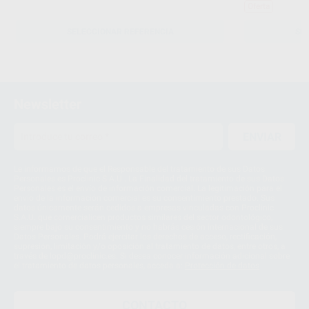
Oferta
SELECCIONAR REFERENCIA
SE
Newsletter
ENVIAR
Le informamos de que el Responsable del tratamiento de sus Datos
Personales es Proclinic S.A.U.. La Finalidad del tratamiento de sus Datos
Personales es el envío de información comercial. La legitimación para el
envío de la información comercial es su consentimiento prestado. Sus
datos únicamente serán cedidos a empresas vinculadas con Proclinic
S.A.U. que comercialicen productos similares del sector odontológico,
siempre bajo su consentimiento y no habrás cesión internacional de sus
Datos Personales. Podrá ejercitar los derechos de acceso, rectificación,
supresión, limitación y/o oposición al tratamiento de datos, entre otros, a
través de lopd@proclinic.es. Si desea conocer información adicional sobre
el tratamiento de datos personales, acceda a:
Protección de datos
CONTACTO