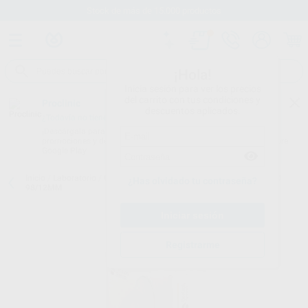
Stock de más de 15.000 productos
¡Hola!
Inicia sesión para ver los precios
del carrito con tus condiciones y
Proclinic
descuentos aplicados.
¿Todavía no tienes nuestra App?
¡Descárgala para ser siempre el primero en conocer nuestras
promociones y descuentos! Disponible en Google Play o App Store.
Google Play
Inicio
/
Laboratorio
/
Cad/cam
/
Discos circonio
/
CERCON HT DISCO
¿Has olvidado tu contraseña?
98/12MM
Registrarme