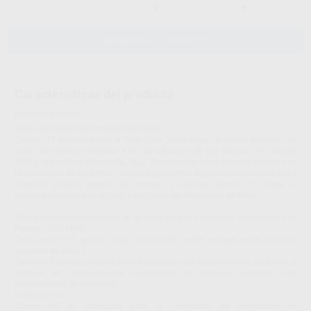
-
+
AÑADIR AL CARRITO
Características del producto
Proclinic informa:
Óxido de circonio altamente translúcido.
Cercon HT establece con la True Color Technology un nuevo estándar en
oxido de circonio respecto a la reproducción de los clásicos 16 colores
VITA y los colores bleach (BL, BL2). Con nuestro know-how de décadas en
la coloración de cerámica, nuestros pigmentos especiales seleccionados y
nuestras propias recetas de mezclas y colores, Cercon HT ofrece la
máxima seguridad en el color para todas las fresadoras abiertas.
Ofrece amplias indicaciones en la zona anterior y posterior (resistencia a la
flexion: 1200 MPa).
Con Cercon HT que es muy translucido, puede escoger entre diversos
grosores de discos.
Cercon HT puede utilizarse para estructuras con recubrimiento cerámico, o
también en restauraciones monolíticas de contorno completo (sin
recubrimiento de cerámica).
Indicaciones:
Cercon HT es adecuado para la confección de estructuras de