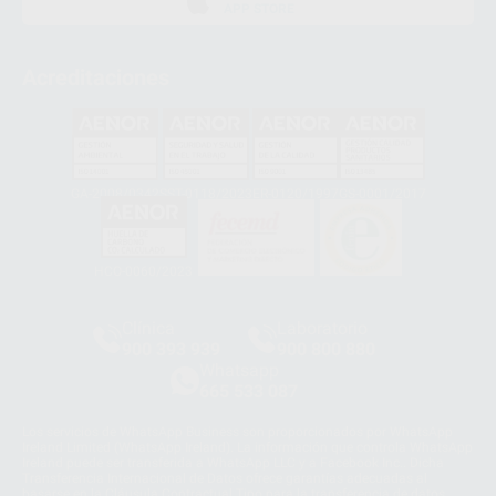
APP STORE
Acreditaciones
GA-2008/0342
SST-0118/2023
ER-0120/1997
GS-0001/2017
HCO-0060/2023
Clínica
Laboratorio
900 393 939
900 800 880
Whatsapp
665 533 087
Los servicios de WhatsApp Business son proporcionados por WhatsApp
Ireland Limited (WhatsApp Ireland). La información que controla WhatsApp
Ireland puede ser transferida a WhatsApp LLC y a Facebook Inc.. Dicha
Transferencia Internacional de Datos ofrece garantías adecuadas al
basarse en la Cláusula Contractual Tipo para la transferencia de datos