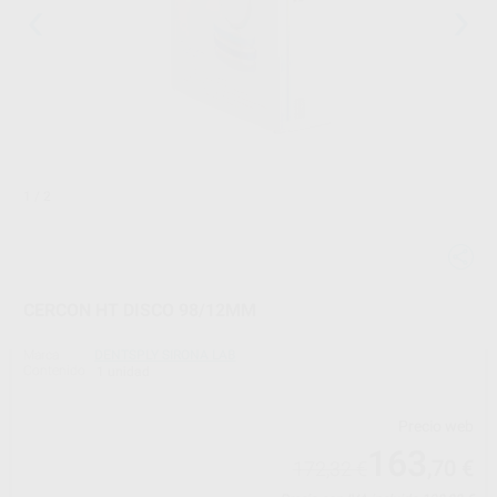
1
/ 2
CERCON HT DISCO 98/12MM
Marca
DENTSPLY SIRONA LAB
Contenido
1 unidad
Precio web
163
,70
€
172,32 €