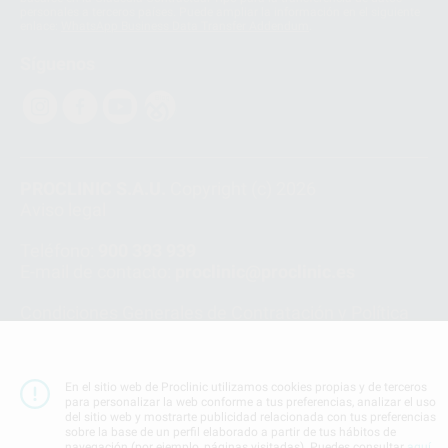
personales a terceros países. Puede ampliar la información en el siguiente
enlace:
WhatsApp Business Data Transfer Addendum
.
Síguenos
PROCLINIC S.A.U.
Copyright (c) 2026
Aviso legal
Teléfono:
900 393 939
E-mail de contacto:
proclinic@proclinic.es
Condiciones Generales de Contratación
y
Política
de privacidad
Información Corporativa
Política de Cookies
En el sitio web de Proclinic utilizamos cookies propias y de terceros
para personalizar la web conforme a tus preferencias, analizar el uso
del sitio web y mostrarte publicidad relacionada con tus preferencias
SUBIR
sobre la base de un perfil elaborado a partir de tus hábitos de
navegación (por ejemplo, páginas visitadas). Puedes consultar
aquí