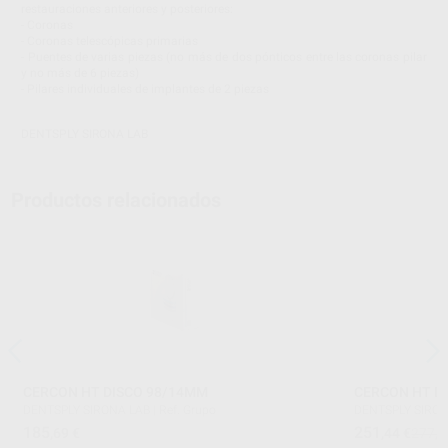
restauraciones anteriores y posteriores:
- Coronas
- Coronas telescópicas primarias
- Puentes de varias piezas (no más de dos pónticos entre las coronas pilar
y no más de 6 piezas)
- Pilares individuales de implantes de 2 piezas
DENTSPLY SIRONA LAB
Productos relacionados
CERCON HT DISCO 98/14MM
CERCON HT D
DENTSPLY SIRONA LAB
|
Ref. Grupo
DENTSPLY SIRON
185
251
,69
€
,44
€
277,9