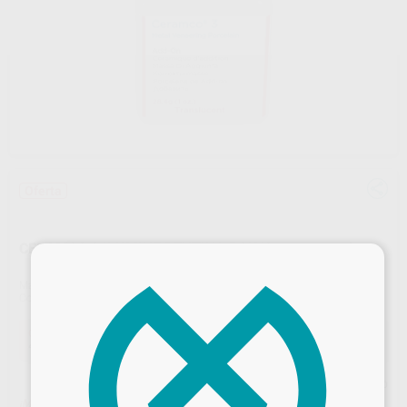
Oferta
CERAMCO 3 ILUMINE DENTINA POLVO
×
Marca
DENTSPLY SIRONA LAB
Contenido
28,4 gr.
Oferta
46,23 €
Comprando
1 unidad
te ahorras el
10%
Precio web
¡Mejor oferta!