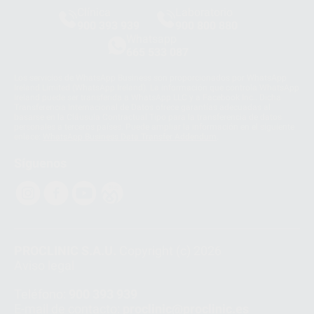
Clínica
Laboratorio
900 393 939
900 800 880
Whatsapp
665 533 087
Los servicios de WhatsApp Business son proporcionados por WhatsApp
Ireland Limited (WhatsApp Ireland). La información que controla WhatsApp
Ireland puede ser transferida a WhatsApp LLC y a Facebook Inc.. Dicha
Transferencia Internacional de Datos ofrece garantías adecuadas al
basarse en la Cláusula Contractual Tipo para la transferencia de datos
personales a terceros países. Puede ampliar la información en el siguiente
enlace:
WhatsApp Business Data Transfer Addendum
.
Síguenos
PROCLINIC S.A.U.
Copyright (c) 2026
Aviso legal
Teléfono:
900 393 939
E-mail de contacto:
proclinic@proclinic.es