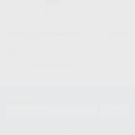
CERAMCO 3 ILUMINE OPAQUER PASTA
CERAMCO 3 I
DENTSPLY SIRONA LAB
|
Ref. Grupo
DENTSPLY SIRON
27
40
,95
€
30,89 €
,19
€
Oferta
SELECCIONAR REFERENCIA
SE
Newsletter
ENVIAR
Le informamos de que el Responsable del tratamiento de sus Datos
Personales es Proclinic S.A.U.. La Finalidad del tratamiento de sus Datos
Personales es el envío de información comercial. La legitimación para el