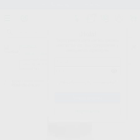
Stock de más de 15.000 productos
¡Hola!
Inicia sesión para ver los precios
del carrito con tus condiciones y
Proclinic
descuentos aplicados.
¿Todavía no tienes nuestra App?
¡Descárgala para ser siempre el primero en conocer nuestras
promociones y descuentos! Disponible en Google Play o App Store.
Google Play
Inicio
/
Laboratorio
/
Ceramicas
/
Ceramco
/
CERAMCO 3 ILUMINE
¿Has olvidado tu contraseña?
DENTINA POLVO
Registrarme