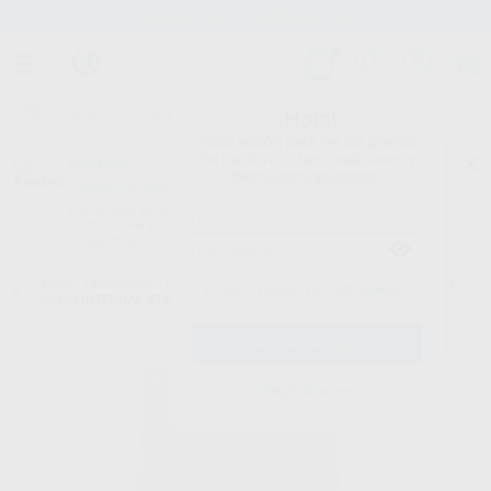
Stock de más de 15.000 productos
¡Hola!
Inicia sesión para ver los precios
del carrito con tus condiciones y
Proclinic
descuentos aplicados.
¿Todavía no tienes nuestra App?
¡Descárgala para ser siempre el primero en conocer nuestras
promociones y descuentos! Disponible en Google Play o App Store.
Google Play
Inicio
/
Laboratorio
/
Ceramicas
/
Noritake cerabien milai
/
CERABIEN
¿Has olvidado tu contraseña?
MILAI INTERNAL STAIN KIT (45G)
Registrarme