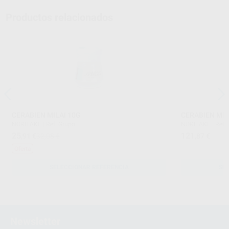
Productos relacionados
CERABIEN MILAI 10G
CERABIEN MIL
NORITAKE
|
Ref. Grupo
NORITAKE
|
Ref.
25
121
,91
€
32,08 €
,87
€
Oferta
SELECCIONAR REFERENCIA
SE
Newsletter