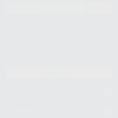
ENVIAR
Le informamos de que el Responsable del tratamiento de sus Datos
Personales es Proclinic S.A.U.. La Finalidad del tratamiento de sus Datos
Personales es el envío de información comercial. La legitimación para el
envío de la información comercial es su consentimiento prestado. Sus
datos únicamente serán cedidos a empresas vinculadas con Proclinic
S.A.U. que comercialicen productos similares del sector odontológico,
siempre bajo su consentimiento y no habrás cesión internacional de sus
Datos Personales. Podrá ejercitar los derechos de acceso, rectificación,
supresión, limitación y/o oposición al tratamiento de datos, entre otros, a
través de lopd@proclinic.es. Si desea conocer información adicional sobre
el tratamiento de datos personales, acceda a:
Protección de datos
CONTACTO
Mi cuenta
Estudiantes