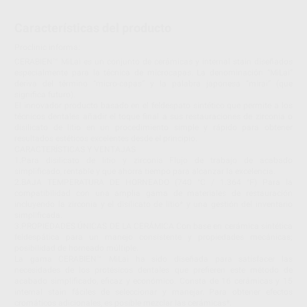
Características del producto
Proclinic informa:
CERABIEN™ MiLai es un conjunto de cerámicas y internal stain diseñados
especialmente para la técnica de microcapas. La denominación “MiLai”
deriva del término “micro-capas” y la palabra japonesa “mirai” (que
significa futuro).
El innovador producto basado en el feldespato sintético que permite a los
técnicos dentales añadir el toque final a sus restauraciones de zirconia o
disilicato de litio en un procedimiento simple y rápido para obtener
resultados estéticos excelentes desde el principio.
CARACTERÍSTICAS Y VENTAJAS
1.Para disilicato de litio y zirconia Flujo de trabajo de acabado
simplificado, rentable y que ahorra tiempo para alcanzar la excelencia.
2.BAJA TEMPERATURA DE HORNEADO (740 °C / 1.364 °F) Para la
compatibilidad con una amplia gama de materiales de restauración
incluyendo la zirconia y el disilicato de litio* y una gestión del inventario
simplificada.
3.PROPIEDADES ÚNICAS DE LA CERÁMICA Con base en cerámica sintética
feldespática para un manejo consistente y propiedades mecánicas;
posibilidad de horneado múltiple.
La gama CERABIEN™ MiLai ha sido diseñada para satisfacer las
necesidades de los protésicos dentales que prefieren este método de
acabado simplificado, eficaz y económico. Consta de 16 cerámicas y 15
internal stain fáciles de seleccionar y manejar. Para obtener efectos
cromáticos adicionales, es posible mezclar las cerámicas*.