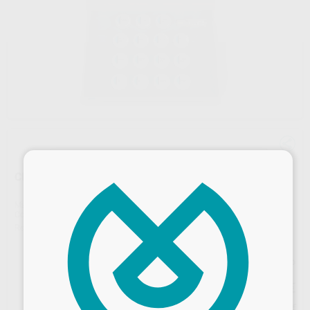
×
CERABIEN MILAI INTERNAL STAIN KIT (45G)
Marca
NORITAKE
Contenido
15 botes de 3g. con los siguientes colores: WHITE, GRAY, INCISAL BLUE 1, INCISAL BLUE 2, BLUE, YELLOW, MAMELON ORANGE 2, CERVICAL 2, SALMON PINK, TISSUE PINK, TISSUE RED, A+, B+, BRIGHT y FLUORO.
Ref. Proclinic
H12482
Ref. fabricante
109-0020EU
Precio web
623
,53
€
690,90 €
Precio con IVA incluido 754,47 €