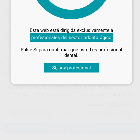
Desbloquea todas tus ventajas
Inicia sesión
para disfrutar de todos
Esta web está dirigida exclusivamente a
tus
descuentos y condiciones
ELEGIR CANTIDAD
profesionales del sector odontológico
especiales
Pulse Sí para confirmar que usted es profesional
¡Iniciar sesión!
15 días para cambiar de opinión salvo
dental.
anestesias
Sí, soy profesional
Elige un modelo
CERABIEN MILAI INTERNAL STAIN KIT (45G)
H12482
109-0020EU
Ref. Proclinic
Ref. fabricante
623,53 €
690,90 €
-
+
AÑADIR AL CARRITO