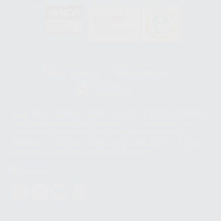
GA-2008/0342
SST-0118/2023
ER-0120/1997
GS-0001/2017
HCO-0060/2023
Clínica
Laboratorio
900 393 939
900 800 880
Whatsapp
665 533 087
Los servicios de WhatsApp Business son proporcionados por WhatsApp
Ireland Limited (WhatsApp Ireland). La información que controla WhatsApp
Ireland puede ser transferida a WhatsApp LLC y a Facebook Inc.. Dicha
Transferencia Internacional de Datos ofrece garantías adecuadas al
basarse en la Cláusula Contractual Tipo para la transferencia de datos
personales a terceros países. Puede ampliar la información en el siguiente
enlace:
WhatsApp Business Data Transfer Addendum
.
Síguenos