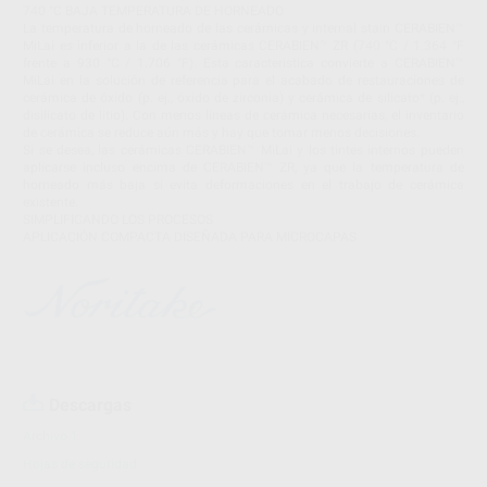
740 °C BAJA TEMPERATURA DE HORNEADO
La temperatura de horneado de las cerámicas y internal stain CERABIEN™
MiLai es inferior a la de las cerámicas CERABIEN™ ZR (740 °C / 1.364 °F
frente a 930 °C / 1.706 °F). Esta característica convierte a CERABIEN™
MiLai en la solución de referencia para el acabado de restauraciones de
cerámica de óxido (p. ej., óxido de zirconia) y cerámica de silicato* (p. ej.,
disilicato de litio). Con menos líneas de cerámica necesarias, el inventario
de cerámica se reduce aún más y hay que tomar menos decisiones.
Si se desea, las cerámicas CERABIEN™ MiLai y los tintes internos pueden
aplicarse incluso encima de CERABIEN™ ZR, ya que la temperatura de
horneado más baja sí evita deformaciones en el trabajo de cerámica
existente.
SIMPLIFICANDO LOS PROCESOS
APLICACIÓN COMPACTA DISEÑADA PARA MICROCAPAS
Descargas
Archivo 1
Hojas de seguridad