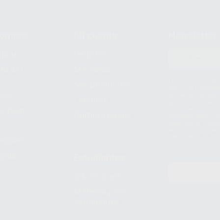
compra
Mi cuenta
Newsletter
prar
Registro
to del
Mis listas
Le informamos de q
Mis productos
S.A.U.. La Finalida
nes
comercial. La legit
Facturas
prestado. Sus dato
e pago
que comercialicen p
Compra rápida
consentimiento y no
derechos de acceso,
entre otros, a trav
tratamiento de dat
legales
pida
Estudiantes
Odontobook
Material para
estudiantes