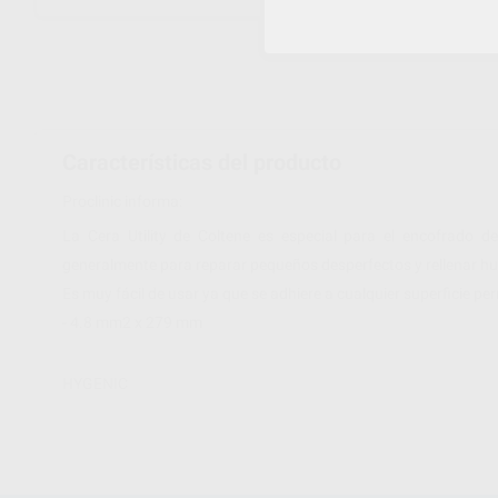
Características del producto
Proclinic informa:
La Cera Utility de Coltene es especial para el encofrado de
generalmente para reparar pequeños desperfectos y rellenar h
Es muy fácil de usar ya que se adhiere a cualquier superficie pe
- 4.8 mm2 x 279 mm
HYGENIC