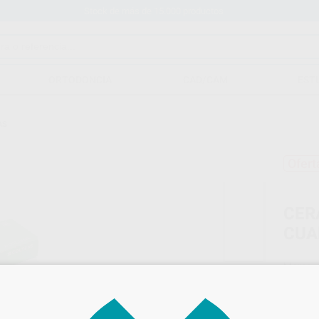
Stock de más de 15.000 productos
ORTODONCIA
CAD/CAM
EST
AS
Ofert
CER
CUA
Marca
Conteni
Oferta