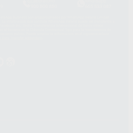
Laboratorio
Whatsapp
39
900 800 880
665 533 087
hatsApp Business son proporcionados por WhatsApp Ireland Limited
. La información que controla WhatsApp Ireland puede ser transferida a
acebook Inc.. Dicha Transferencia Internacional de Datos ofrece
 al basarse en la Cláusula Contractual Tipo para la transferencia de
terceros países. Puede ampliar la información en el siguiente enlace:
s Data Transfer Addendum
.