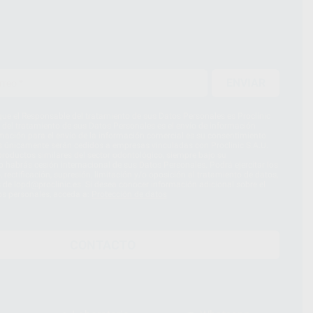
ENVIAR
ue el Responsable del tratamiento de sus Datos Personales es Proclinic
d del tratamiento de sus Datos Personales es el envío de información
imación para el envío de la información comercial es su consentimiento
s únicamente serán cedidos a empresas vinculadas con Proclinic S.A.U.
roductos similares del sector odontológico, siempre bajo su
 habrás cesión internacional de sus Datos Personales. Podrá ejercitar los
 rectificación, supresión, limitación y/o oposición al tratamiento de datos,
és de lopd@proclinic.es. Si desea conocer información adicional sobre el
os personales, acceda a:
Protección de datos
CONTACTO