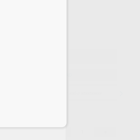
Precio web
-10%
¡Mejor oferta!
33
,50
€
02 €
o con IVA incluido 40,54 €
ELEGIR CANTIDAD
15 días para cambiar de opinión salvo anestesias
eciales
33,50 €
-10%
-
+