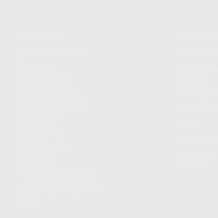
Conócenos
Guía de 
¿Quiénes somos?
Cómo com
Nuestros
Seguimien
compromisos
pedido
Responsabilidad
Devolucio
Social Corporativa
Métodos d
Canal ético
Envío
Código ético
Símbolos 
Sostenibilidad
Compra rá
energética
dientes
Trabaja con nosotros
Preguntas Frecuentes
(FAQ)