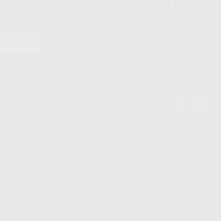
Clínica
900 393 9
Los servicios de W
(WhatsApp Ireland)
EN
WhatsApp LLC y a F
E
garantías adecuadas
datos personales a 
WhatsApp Busines
Síguenos