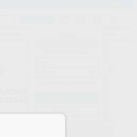
900 393 939
Envíos gratuitos desde 110€
Llama GRATIS a Clínica
Carrito mágico
UDIANTES
FOLLETOS
FORMACIONES
¡Hola!
Inicia sesión para ver los precios
del carrito con tus condiciones y
descuentos aplicados.
a
¿Has olvidado tu contraseña?
A UTILITY BLANCA TIRAS
DRADAS
Registrarme
HYGENIC
Ref. Proclinic
17417
×
do
44 unidades
Ref. fabricante
H00820
33,50 €
Comprando
1 unidad
te ahorras el
10%