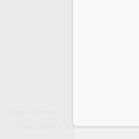
Envíos gratuitos desde 110€
Elige un modelo
Inicia 
CERA UTILITY BLANCA TIRAS CUADRADAS
17417
H00820
Ref. Proclinic
Ref. fabricante