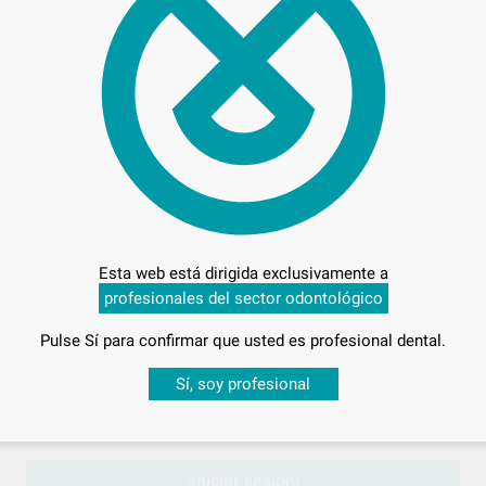
37,
Preci
Esta web está dirigida exclusivamente a
profesionales del sector odontológico
Entrega en 24h
Pulse Sí para confirmar que usted es profesional dental.
Desbloquea todas tus ventajas
Sí, soy profesional
sesión
para disfrutar de todos tus
descuentos y condiciones esp
¡Iniciar sesión!