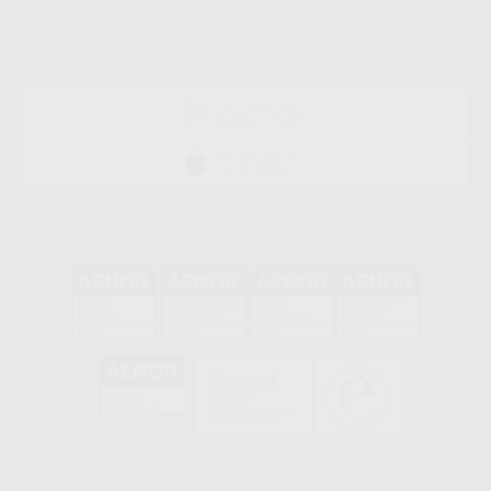
Descarga nuestra App
DISPONIBLE EN
GOOGLE PLAY
DISPONIBLE EN
APP STORE
Acreditaciones
GA-2008/0342
SST-0118/2023
ER-0120/1997
GS-0001/2017
HCO-0060/2023
Clínica
Laboratorio