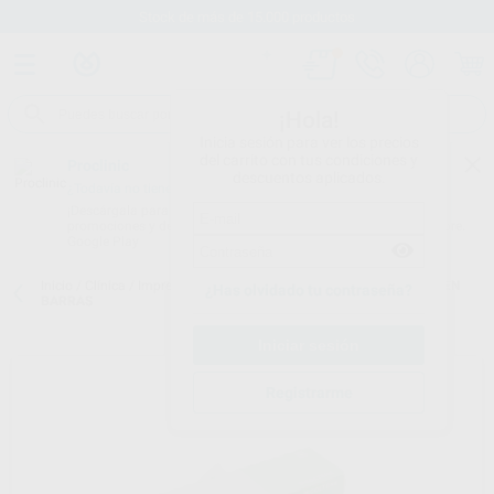
Stock de más de 15.000 productos
¡Hola!
Inicia sesión para ver los precios
del carrito con tus condiciones y
Proclinic
descuentos aplicados.
¿Todavía no tienes nuestra App?
¡Descárgala para ser siempre el primero en conocer nuestras
promociones y descuentos! Disponible en Google Play o App Store.
Google Play
Inicio
/
Clínica
/
Impresión
/
Ceras
/
CERA REBASES UTILITY ROJA EN
¿Has olvidado tu contraseña?
BARRAS
Registrarme