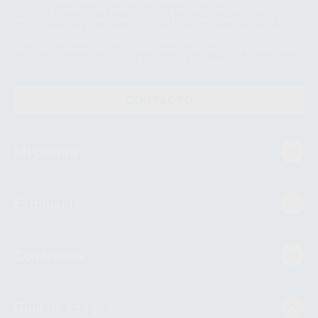
datos únicamente serán cedidos a empresas vinculadas con Proclinic
S.A.U. que comercialicen productos similares del sector odontológico,
siempre bajo su consentimiento y no habrás cesión internacional de sus
Datos Personales. Podrá ejercitar los derechos de acceso, rectificación,
supresión, limitación y/o oposición al tratamiento de datos, entre otros, a
través de lopd@proclinic.es. Si desea conocer información adicional sobre
el tratamiento de datos personales, acceda a:
Protección de datos
CONTACTO
Mi cuenta
Estudiantes
Conócenos
Guía de compra