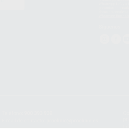
EN
WhatsApp LLC y a F
E
garantías adecuadas
datos personales a 
WhatsApp Busines
Síguenos
Teléfono:
900 393 939
Co
pr
E-mail de contacto:
proclinic@proclinic.es
In