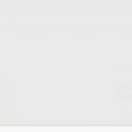
Stock de más de 15.000 productos
ORTODONCIA
CAD/CAM
EST
Ofert
CER
PLA
Marca
Conteni
Oferta