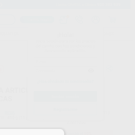
900 393 939
Envíos gratuitos desde 110€
Llama GRATIS a Clínica
Carrito mágico
UDIANTES
FOLLETOS
FORMACIONES
¡Hola!
Inicia sesión para ver los precios
del carrito con tus condiciones y
descuentos aplicados.
a
¿Has olvidado tu contraseña?
A ARTICULAR AMARILLA EN
CAS
Registrarme
REUS
Ref. Proclinic
6815
do
450 g (15 planchas)
Ref. fabricante
23801000
24,53 €
Comprando
1 unidad
te ahorras el
10%