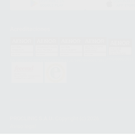
DISPONIBLE EN
DISPONIBLE 
GOOGLE PLAY
APP STOR
Acreditaciones
HCO-0060/2023
GA-2008/0342
SST-0118/2023
ER-0120/1997
GS-0001/2017
PROCLINIC S.A.U.
Copyright (c) 2026
Aviso legal