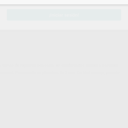
¡Iniciar sesión!
 tomas de registros oclusales, en desdentados totales y parciales.
d normal. Presentada en planchas de 2 mm. De fácil manejo, permite