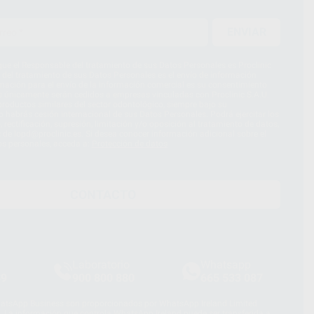
ENVIAR
ue el Responsable del tratamiento de sus Datos Personales es Proclinic
d del tratamiento de sus Datos Personales es el envío de información
imación para el envío de la información comercial es su consentimiento
s únicamente serán cedidos a empresas vinculadas con Proclinic S.A.U.
roductos similares del sector odontológico, siempre bajo su
 habrás cesión internacional de sus Datos Personales. Podrá ejercitar los
 rectificación, supresión, limitación y/o oposición al tratamiento de datos,
és de lopd@proclinic.es. Si desea conocer información adicional sobre el
os personales, acceda a:
Protección de datos
CONTACTO
Laboratorio
Whatsapp
39
900 800 880
665 533 087
hatsApp Business son proporcionados por WhatsApp Ireland Limited
. La información que controla WhatsApp Ireland puede ser transferida a