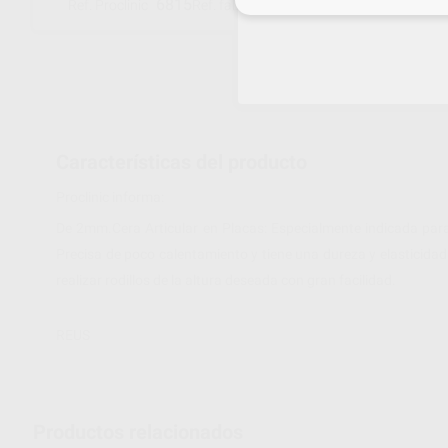
6815
23801000
Ref. Proclinic
Ref. fabricante
Características del producto
Proclinic informa:
De 2mm.Cera Articular en Placas: Especialmente indicada para
Precisa de poco calentamiento y tiene una dureza y elasticida
realizar rodillos de la altura deseada con gran facilidad.
REUS
Productos relacionados