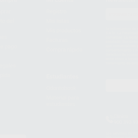
prar
Registro
to del
Mis listas
Le informamos de q
Mis productos
S.A.U.. La Finalida
nes
comercial. La legit
Facturas
prestado. Sus dato
e pago
que comercialicen p
Compra rápida
consentimiento y no
derechos de acceso,
entre otros, a trav
tratamiento de dat
legales
pida
Estudiantes
Odontobook
Material para
estudiantes
Clínica
900 393 9
Los servicios de W
(WhatsApp Ireland)