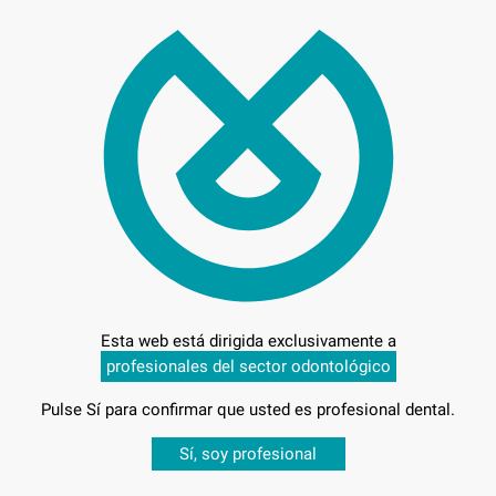
27,
Preci
Esta web está dirigida exclusivamente a
Entrega en 24h
profesionales del sector odontológico
Pulse Sí para confirmar que usted es profesional dental.
Desbloquea todas tus ventajas
Sí, soy profesional
sesión
para disfrutar de todos tus
descuentos y condiciones esp