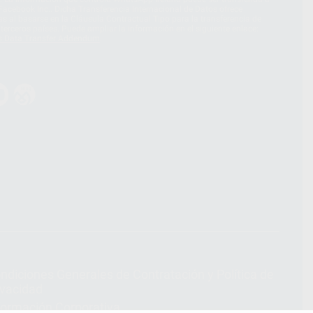
acebook Inc.. Dicha Transferencia Internacional de Datos ofrece
 al basarse en la Cláusula Contractual Tipo para la transferencia de
terceros países. Puede ampliar la información en el siguiente enlace:
s Data Transfer Addendum
.
ndiciones Generales de Contratación
y
Política de
ivacidad
formación Corporativa