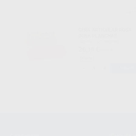
Ref. 
CERA ARTICULAR ROSA
DURA PLANCHAS
Caja 450 g (20 planchas)
26
,19
€
28,95 €
Oferta
-
+
AÑADIR
Conócenos
Guía de 