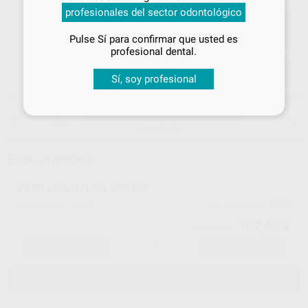
tus
descuentos y condiciones
profesionales del sector odontológico
especiales
Pulse Sí para confirmar que usted es
¡Iniciar sesión!
profesional dental.
ELEGIR CANTIDAD
Sí, soy profesional
15 días para cambiar de opinión salvo
anestesias
Elige un modelo
CEPILLOS NYLON 100UDS.
4160
100C
Ref. Proclinic
Ref. fabricante
107,45 €
113,11 €
-
+
AÑADIR AL CARRITO