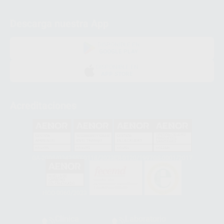
Descarga nuestra App
DISPONIBLE EN
GOOGLE PLAY
DISPONIBLE EN
APP STORE
Acreditaciones
GA-2008/0342
SST-0118/2023
ER-0120/1997
GS-0001/2017
HCO-0060/2023
Clínica
Laboratorio