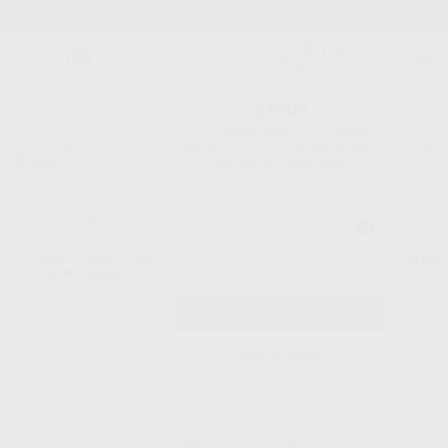
Stock de más de 15.000 productos
¡Hola!
Inicia sesión para ver los precios
del carrito con tus condiciones y
Proclinic
descuentos aplicados.
¿Todavía no tienes nuestra App?
¡Descárgala para ser siempre el primero en conocer nuestras
promociones y descuentos! Disponible en Google Play o App Store.
Google Play
Inicio
/
Clínica
/
Prevención y profilaxis
/
Cepillos de profilaxis
/
CEPILLOS
¿Has olvidado tu contraseña?
NYLON 100UDS.
Registrarme