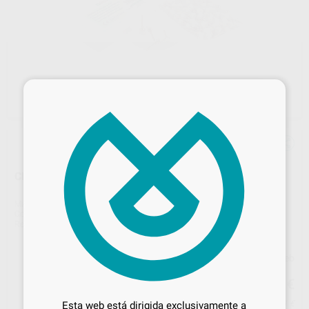
×
CEPILLOS NYLON 100UDS.
Marca
DENTAFLUX
Contenido
100 unidades
Ref. Proclinic
4160
Ref. fabricante
100C
Precio web
Desbloquea todas tus ventajas
107
,45
€
113,11 €
Inicia sesión
para disfrutar de todos
Precio con IVA incluido 130,01 €
Esta web está dirigida exclusivamente a