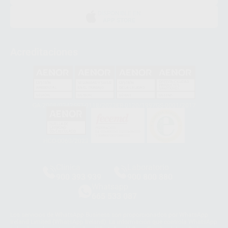
DISPONIBLE EN
APP STORE
Acreditaciones
GA-2008/0342
SST-0118/2023
ER-0120/1997
GS-0001/2017
HCO-0060/2023
Clínica
Laboratorio
900 393 939
900 800 880
Whatsapp
665 533 087
Los servicios de WhatsApp Business son proporcionados por WhatsApp
Ireland Limited (WhatsApp Ireland). La información que controla WhatsApp