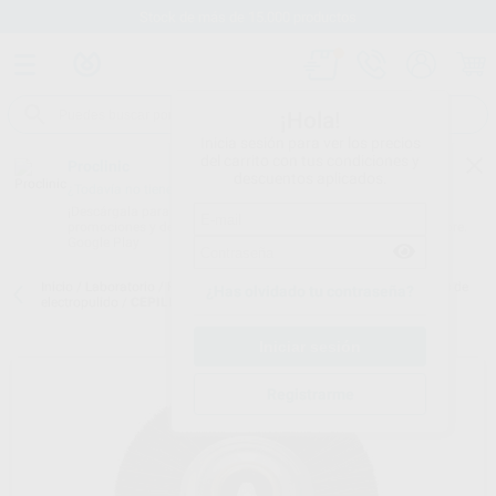
Stock de más de 15.000 productos
¡Hola!
Inicia sesión para ver los precios
del carrito con tus condiciones y
Proclinic
descuentos aplicados.
¿Todavía no tienes nuestra App?
¡Descárgala para ser siempre el primero en conocer nuestras
promociones y descuentos! Disponible en Google Play o App Store.
Google Play
Inicio
/
Laboratorio
/
Fresas/pulido/discos
/
Conos, fieltros y cepillos de
¿Has olvidado tu contraseña?
electropulido
/
CEPILLO DE PULIR UNA HILERA
Registrarme