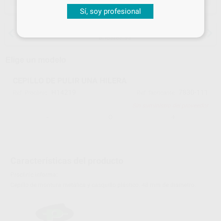
Sí, soy profesional
15 días para cambiar de opinión salvo
anestesias
Elige un modelo
CEPILLO DE PULIR UNA HILERA
H14219
7830-111
Ref. Proclinic
Ref. fabricante
Sin suministro del proveedor
-
+
Características del producto
Proclinic informa:
Cepillo de montura metálica y casquillo plástico. 48 mm de diametro.