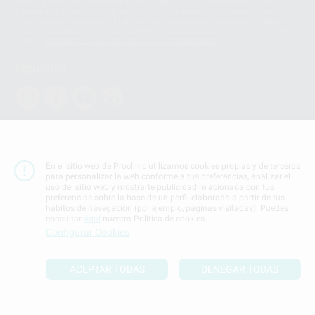
Ireland puede ser transferida a WhatsApp LLC y a Facebook Inc.. Dicha
Transferencia Internacional de Datos ofrece garantías adecuadas al
basarse en la Cláusula Contractual Tipo para la transferencia de datos
personales a terceros países. Puede ampliar la información en el siguiente
enlace:
WhatsApp Business Data Transfer Addendum
.
Síguenos
PROCLINIC S.A.U.
Copyright (c) 2026
En el sitio web de Proclinic utilizamos cookies propias y de terceros
Aviso legal
para personalizar la web conforme a tus preferencias, analizar el
uso del sitio web y mostrarte publicidad relacionada con tus
Teléfono:
900 393 939
preferencias sobre la base de un perfil elaborado a partir de tus
hábitos de navegación (por ejemplo, páginas visitadas). Puedes
E-mail de contacto:
proclinic@proclinic.es
consultar
aquí
nuestra Política de cookies.
Configurar Cookies
Condiciones Generales de Contratación
y
Política
de privacidad
ACEPTAR TODAS
DENEGAR TODAS
Información Corporativa
Política de Cookies