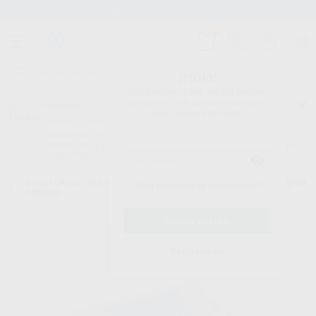
Stock de más de 15.000 productos
¡Hola!
Inicia sesión para ver los precios
del carrito con tus condiciones y
Proclinic
descuentos aplicados.
¿Todavía no tienes nuestra App?
¡Descárgala para ser siempre el primero en conocer nuestras
promociones y descuentos! Disponible en Google Play o App Store.
Google Play
Inicio
/
Clínica
/
Pulido
/
Pulidores para composite
/
CEPILLO DE PULIDO
¿Has olvidado tu contraseña?
DORADO
Registrarme