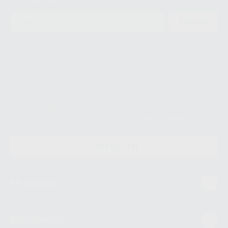
ENVIAR
Le informamos de que el Responsable del tratamiento de sus Datos
Personales es Proclinic S.A.U.. La Finalidad del tratamiento de sus Datos
Personales es el envío de información comercial. La legitimación para el
envío de la información comercial es su consentimiento prestado. Sus
datos únicamente serán cedidos a empresas vinculadas con Proclinic
S.A.U. que comercialicen productos similares del sector odontológico,
siempre bajo su consentimiento y no habrás cesión internacional de sus
Datos Personales. Podrá ejercitar los derechos de acceso, rectificación,
supresión, limitación y/o oposición al tratamiento de datos, entre otros, a
través de lopd@proclinic.es. Si desea conocer información adicional sobre
el tratamiento de datos personales, acceda a:
Protección de datos
CONTACTO
Mi cuenta
Estudiantes