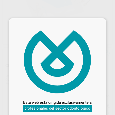
×
CEPILLO DE PULIDO DORADO
Marca
PROCLINIC
Contenido
10 unidades
Ref. Proclinic
81838
Desbloquea todas tus ventajas
Precio web
Inicia sesión
para disfrutar de todos
63
Esta web está dirigida exclusivamente a
tus
descuentos y condiciones
,16
€
66,48 €
profesionales del sector odontológico
especiales
Precio con IVA incluido 76,42 €