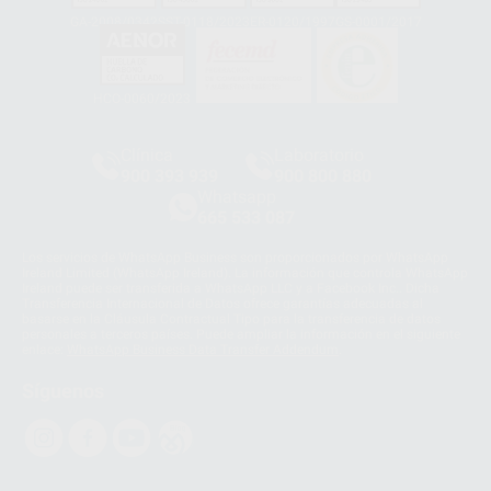
GA-2008/0342
SST-0118/2023
ER-0120/1997
GS-0001/2017
HCO-0060/2023
Clínica
Laboratorio
900 393 939
900 800 880
Whatsapp
665 533 087
Los servicios de WhatsApp Business son proporcionados por WhatsApp
Ireland Limited (WhatsApp Ireland). La información que controla WhatsApp
Ireland puede ser transferida a WhatsApp LLC y a Facebook Inc.. Dicha
Transferencia Internacional de Datos ofrece garantías adecuadas al
basarse en la Cláusula Contractual Tipo para la transferencia de datos
personales a terceros países. Puede ampliar la información en el siguiente
enlace:
WhatsApp Business Data Transfer Addendum
.
Síguenos